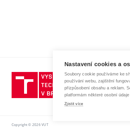
Nastavení cookies a o
Soubory cookie používáme ke sh
Vysoké
používání webu, zajištění fungová
učení
přizpůsobení obsahu a reklam.
technické
platformám některé osobní údaje
v
Brně
Zjistit více
Copyright © 2026 VUT