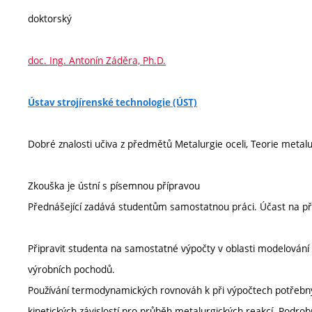
doktorský
doc. Ing. Antonín Záděra, Ph.D.
Ústav strojírenské technologie (ÚST)
Dobré znalosti učiva z předmětů Metalurgie oceli, Teorie metal
Zkouška je ústní s písemnou přípravou
Přednášející zadává studentům samostatnou práci. Účast na př
Připravit studenta na samostatné výpočty v oblasti modelování
výrobních pochodů.
Používání termodynamických rovnováh k při výpočtech potřebnýc
kinetických závislostí pro průběh metalurgických reakcí. Podro