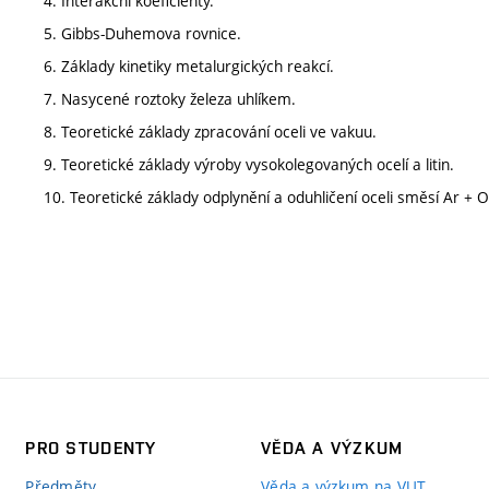
4. Interakční koeficienty.
5. Gibbs-Duhemova rovnice.
6. Základy kinetiky metalurgických reakcí.
7. Nasycené roztoky železa uhlíkem.
8. Teoretické základy zpracování oceli ve vakuu.
9. Teoretické základy výroby vysokolegovaných ocelí a litin.
10. Teoretické základy odplynění a oduhličení oceli směsí Ar + O
PRO STUDENTY
VĚDA A VÝZKUM
Předměty
Věda a výzkum na VUT