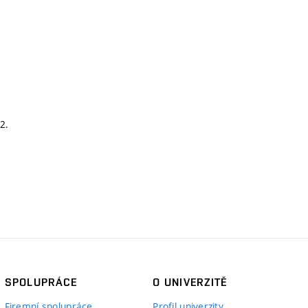
2.
SPOLUPRÁCE
O UNIVERZITĚ
Firemní spolupráce
Profil univerzity