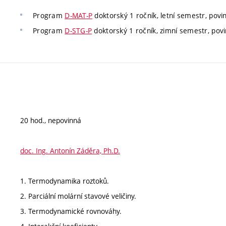
Program
D-MAT-P
doktorský 1 ročník, letní semestr, povin
Program
D-STG-P
doktorský 1 ročník, zimní semestr, povi
20 hod., nepovinná
doc. Ing. Antonín Záděra, Ph.D.
1. Termodynamika roztoků.
2. Parciální molární stavové veličiny.
3. Termodynamické rovnováhy.