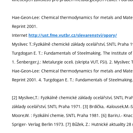
Hae-Geon-Lee: Chemical thermodynamics for metals and Materia
Reprint 2001.
Internet
http://ust.fme.vutbr.cz/slevarenstvi/opory/
Myslivec T.:Fyzikálně chemické základy ocelářství, SNTL Praha 
Turgdogan E. T.: Fundamentals of Steelmaking. The Institute o
1. Šenberger,J.: Metalurgie oceli. (skripta VUT, FSI). 2. Myslive
Hae-Geon-Lee: Chemical thermodynamics for metals and Materia
Reprint 2001. 4. Turgdogan E. T.: Fundamentals of Steelmaking.
[2] Myslivec,T.: Fyzikálně chemické základy ocelářství, SNTL Pra
základy ocelářství, SNTL Praha 1971. [3] Brdička, -Kalousek,M.-
Moore,W. : Fyzikální chemie, SNTL Praha 1981. [6] Barin,I.- Kn
Spriger- Verlag Berlin 1973. [7] Bůžek, Z.: Hutnické aktuality 28 (