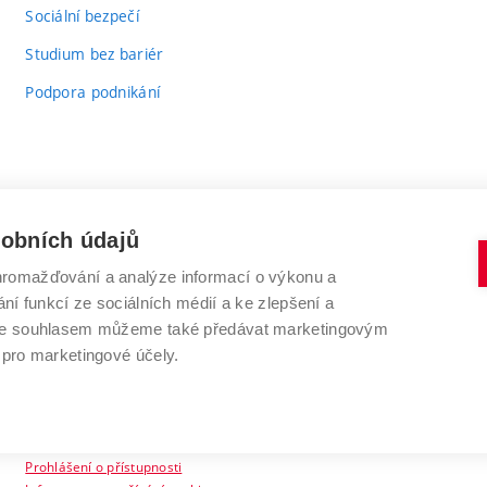
odkaz)
Sociální bezpečí
Studium bez bariér
Podpora podnikání
sobních údajů
romažďování a analýze informací o výkonu a
VYSOKÉ UČENÍ TECHNICKÉ V BRNĚ
ní funkcí ze sociálních médií a ke zlepšení a
Antonínská 548/1
www.vut.cz
 Se souhlasem můžeme také předávat marketingovým
602 00 Brno
vut@vutbr.cz
 pro marketingové účely.
Prohlášení o přístupnosti