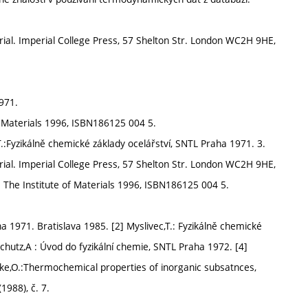
l. Imperial College Press, 57 Shelton Str. London WC2H 9HE,
1971.
f Materials 1996, ISBN186125 004 5.
c T.:Fyzikálně chemické základy ocelářství, SNTL Praha 1971. 3.
l. Imperial College Press, 57 Shelton Str. London WC2H 9HE,
 The Institute of Materials 1996, ISBN186125 004 5.
ha 1971. Bratislava 1985. [2] Myslivec,T.: Fyzikálně chemické
Schutz,A : Úvod do fyzikální chemie, SNTL Praha 1972. [4]
acke,O.:Thermochemical properties of inorganic subsatnces,
1988), č. 7.