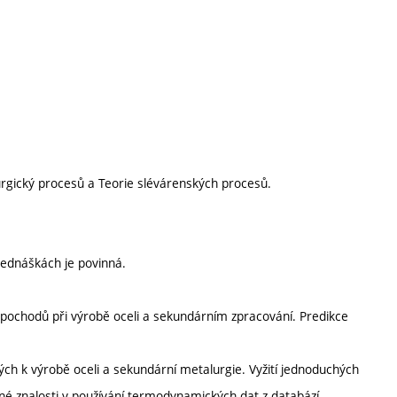
urgický procesů a Teorie slévárenských procesů.
ednáškách je povinná.
 pochodů při výrobě oceli a sekundárním zpracování. Predikce
h k výrobě oceli a sekundární metalurgie. Vyžití jednoduchých
bné znalosti v používání termodynamických dat z databází.