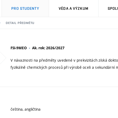
PRO STUDENTY
VĚDA A VÝZKUM
SPOL
DETAIL PŘEDMĚTU
FSI-9MEO
Ak. rok: 2026/2027
V návaznosti na předměty uvedené v prekvizitách získá dokto
fyzikálně chemických procesů při výrobě oceli a sekundární m
čeština, angličtina