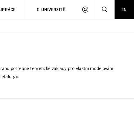
PŘIHLÁSIT
HLEDAT
UPRÁCE
O UNIVERZITĚ
EN
SE
rand potřebné teoretické základy pro vlastní modelování
etalurgii.