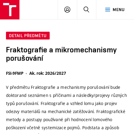
VUT
PŘIHLÁSIT
HLEDAT
MENU
SE
DETAIL PŘEDMĚTU
Fraktografie a mikromechanismy
porušování
FSI-9FMP
Ak. rok: 2026/2027
V předmětu Fraktografie a mechanismy porušování bude
doktorand seznámen s příčinami a následky/projevy různých
typů porušování. Fraktografie a vzhled lomu jako projev
odezvy materiálů na mechanické zatěžování. Fraktografické
metody a postupy používané při hodnocení lomového
poškození včetně systemizace pojmů. Podstata a způsob