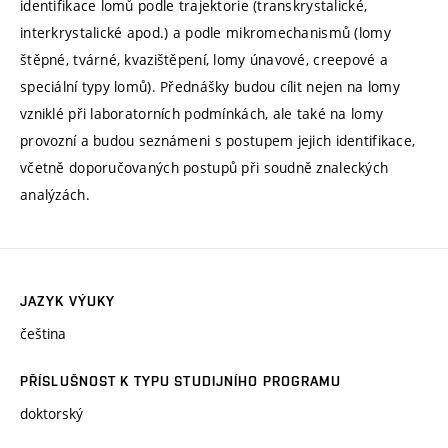
identifikace lomů podle trajektorie (transkrystalické,
interkrystalické apod.) a podle mikromechanismů (lomy
štěpné, tvárné, kvazištěpení, lomy únavové, creepové a
speciální typy lomů). Přednášky budou cílit nejen na lomy
vzniklé při laboratorních podmínkách, ale také na lomy
provozní a budou seznámeni s postupem jejich identifikace,
včetně doporučovaných postupů při soudně znaleckých
analýzách.
JAZYK VÝUKY
čeština
PŘÍSLUŠNOST K TYPU STUDIJNÍHO PROGRAMU
doktorský