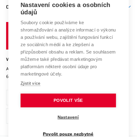
Firemní spolupráce
Mezinárodní vědecká rada
Nastavení cookies a osobních
O UNIVERZITĚ
Doktorské studium
Podpora podnikání
E-přihláška
údajů
Zahraniční spolupráce
Systém zajišťování kvality výzkumu
Profil univerzity
Spolupráce se školami
Soubory cookie používáme ke
Vysoké
Výzkumné infrastruktury
shromažďování a analýze informací o výkonu
Udržitelná univerzita
učení
Služby univerzity
Transfer znalostí
a používání webu, zajištění fungování funkcí
technické
Podnikavá univerzita / ContriBUTe
Mezinárodní dohody
ze sociálních médií a ke zlepšení a
Open Science
v
Bezpečná univerzita
přizpůsobení obsahu a reklam. Se souhlasem
Univerzitní sítě
Brně
Projekty
můžeme také předávat marketingovým
VYSOKÉ UČENÍ TECHNICKÉ V BRNĚ
Vyznamenání
platformám některé osobní údaje pro
Projekty ze strukturálních fondů
Antonínská 548/1
www.vut.cz
marketingové účely.
Organizační struktura
602 00 Brno
vut@vutbr.cz
Specifický výzkum
Zjistit více
Úřední deska
Ochrana osobních údajů
POVOLIT VŠE
(externí
Pracovní příležitosti
Nastavení
odkaz)
Podpora a rozvoj zaměstnanců a studujících
Povolit pouze nezbytné
Rovné příležitosti