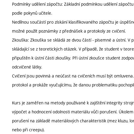
Podmínky udělení zápočtu: Základní podmínkou udělení zápočtu j
podle pokynů učitele.
Nedílnou součástí pro získání klasifikovaného zápočtu je úspěšné 
možné použít poznámky z přednášek a protokoly ze cvičení.
Zkouška: Zkouška se skládá ze dvou částí - písemné a ústní. V 
skládající se z teoretických otázek. V případě, že student v t
připuštěn k ústní části zkoušky. Při ústní zkoušce student zod
odcvičené látky.
Cvičení jsou povinná a neúčast na cvičeních musí být omluvena. 
protokol a prokáže vyučujícímu, že danou problematiku pochopil
Kurs je zaměřen na metody používané k zajištění integrity strojní
výpočet a hodnocení odolnosti materiálu vůči porušení. Úkolem 
porušení na základě materiálových charakteristik (mez kluzu, l
nebo při creepu).