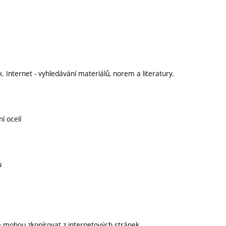
. Internet - vyhledávání materiálů, norem a literatury.
í ocelí
u
je mohou zkopírovat z internetových stránek