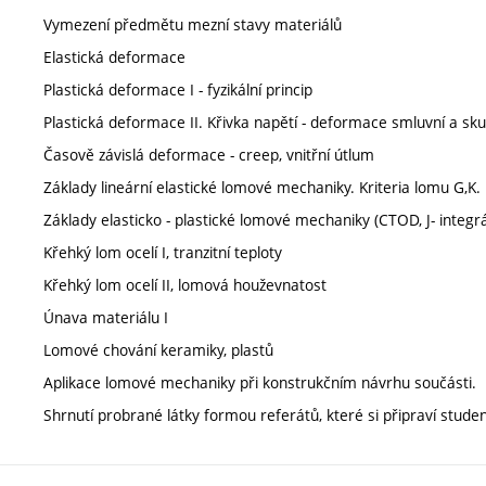
Vymezení předmětu mezní stavy materiálů
Elastická deformace
Plastická deformace I - fyzikální princip
Plastická deformace II. Křivka napětí - deformace smluvní a sk
Časově závislá deformace - creep, vnitřní útlum
Základy lineární elastické lomové mechaniky. Kriteria lomu G,K.
Základy elasticko - plastické lomové mechaniky (CTOD, J- integrá
Křehký lom ocelí I, tranzitní teploty
Křehký lom ocelí II, lomová houževnatost
Únava materiálu I
Lomové chování keramiky, plastů
Aplikace lomové mechaniky při konstrukčním návrhu součásti.
Shrnutí probrané látky formou referátů, které si připraví studen