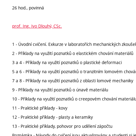
26 hod., povinná
prof. Ing. Ivo Dlouhý, CSc.
1 - Úvodní cvičení. Exkurze v laboratořích mechanických zkoušek
2 - Příklady na využití poznatků o elastickém chování materiálů
3 a 4 - Příklady na využití poznatků o plastické deformaci
5 a 6 - Příklady na využití poznatků o tranzitním lomovém chován
7 a 8 - Příklady na využití poznatků z oblasti lomové mechaniky
9 - Příklady na využití poznatků o únavě materiálu
10 - Příklady na využití poznatků o creepovém chování materiál
11 - Praktické příklady - kovy
12 - Praktické příklady - plasty a keramiky
13 - Praktické příklady, pohovor pro udělení zápočtu
Poznámka - Návody do cvičení jsou aktualizovány a studenti si 