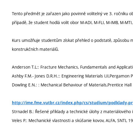
Tento předmět je zařazen jako povinně volitelný ve 3. ročníku 
případě, že student hodlá volit obor M-ADI, M-FLI, M-IMB, M-MTI
Kurs umožňuje studentům získat přehled o podstatě, způsobu m
konstrukčních materiálů.
Anderson T.L:: Fracture Mechanics, Fundamentals and Applicati
Ashby F.M.- Jones D.R.H.:: Engineering Materials I,II,Pergamon 
Dowling E.N.: : Mechanical Behaviour of Materials,Prentice Hall 
http://ime.fme.vutbr.cz/index.php/cs/studium/podklady-pr
Strnadel B.: Řešené příklady a technické úlohy z materiálového 
Veles P.: Mechanické vlastnosti a skúšanie kovov, ALFA, SNTL 19