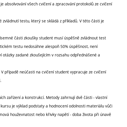
e absolvování všech cvičení a zpracování protokolů ze cvičení
zvládnutí testu, který se skládá z příkladů. V této části je
písemné části zkoušky student musí úspěšně zvládnout test
eoretickém testu nedosáhne alespoň 50% úspěšnost, není
poví otázky zadané zkoušejícím v rozsahu odpřednášené a
V případě neúčasti na cvičení student vypracuje ze cvičení
.
ch zařízení a konstrukcí. Metody zahrnují dvě části - vlastní
kursu je výklad podstaty a hodnocení odolnosti materiálu vůči
omová houževnatost nebo křivky napětí - doba života při únavě