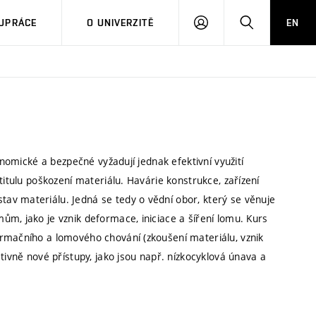
PŘIHLÁSIT
HLEDAT
UPRÁCE
O UNIVERZITĚ
EN
SE
onomické a bezpečné vyžadují jednak efektivní využití
titulu poškození materiálu. Havárie konstrukce, zařízení
av materiálu. Jedná se tedy o vědní obor, který se věnuje
m, jako je vznik deformace, iniciace a šíření lomu. Kurs
ormačního a lomového chování (zkoušení materiálu, vznik
tivně nové přístupy, jako jsou např. nízkocyklová únava a