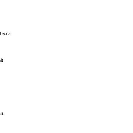
utečná
l)
ti.