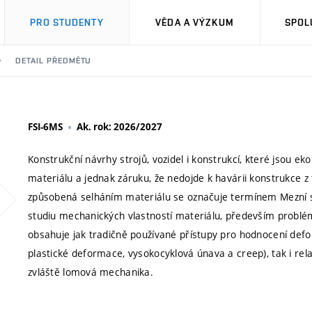
PRO STUDENTY
VĚDA A VÝZKUM
SPOL
DETAIL PŘEDMĚTU
FSI-6MS
Ak. rok: 2026/2027
Konstrukční návrhy strojů, vozidel i konstrukcí, které jsou ek
materiálu a jednak záruku, že nedojde k havárii konstrukce z 
způsobená selháním materiálu se označuje termínem Mezní st
studiu mechanických vlastností materiálu, především problémů
obsahuje jak tradičně používané přístupy pro hodnocení def
plastické deformace, vysokocyklová únava a creep), tak i rela
zvláště lomová mechanika.