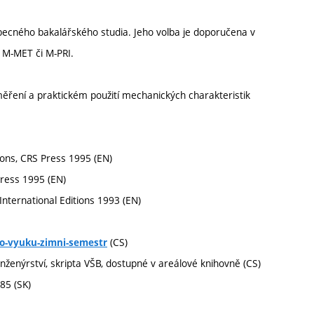
obecného bakalářského studia. Jeho volba je doporučena v
, M-MET či M-PRI.
ěření a praktickém použití mechanických charakteristik
ons, CRS Press 1995 (EN)
Press 1995 (EN)
International Editions 1993 (EN)
(CS)
o-vyuku-zimni-semestr
inženýrství, skripta VŠB, dostupné v areálové knihovně (CS)
85 (SK)