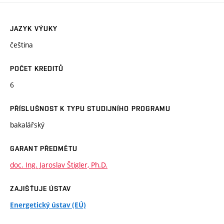
JAZYK VÝUKY
čeština
POČET KREDITŮ
6
PŘÍSLUŠNOST K TYPU STUDIJNÍHO PROGRAMU
bakalářský
GARANT PŘEDMĚTU
doc. Ing. Jaroslav Štigler, Ph.D.
ZAJIŠŤUJE ÚSTAV
Energetický ústav (EÚ)