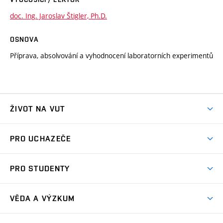
doc. Ing. Jaroslav Štigler, Ph.D.
OSNOVA
Příprava, absolvování a vyhodnocení laboratorních experimentů
ŽIVOT NA VUT
Atmosféra VUT
PRO UCHAZEČE
Prostory školy
Proč na VUT
Koleje
PRO STUDENTY
Studijní programy
Stravování
Předměty
Studijní předpisy
Studium a stáže v zahraničí
Stipendia
Dny otevřených dveří
VĚDA A VÝZKUM
Sport na VUT
(externí
Studijní programy
Poplatky za studium
Uznání zahraničního vzdělání
Knihovny
Aktivity pro juniory
Studentský život
odkaz)
Věda a výzkum na VUT