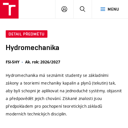
VUT
PŘIHLÁSIT
HLEDAT
MENU
SE
DETAIL PŘEDMĚTU
Hydromechanika
FSI-5HY
Ak. rok: 2026/2027
Hydromechanika má seznámit studenty se základními
zákony a teoriemi mechaniky kapalin a plynů (tekutin) tak,
aby byli schopni je aplikovat na jednoduché systémy, objasnit
a předpovědět jejich chování. Získané znalosti jsou
předpokladem pro pochopení teoretických základů
moderních technických disciplin.