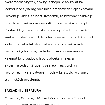
hydromechaniky tak, aby byli schopni je aplikovat na
jednoduché systémy, objasnit a předpovědět jejich chování.
Úkolem je, aby si studenti uvědomili, že hydromechanika je
teoretickým základem i výsledkem inženýrských disciplin.
Předmět Hydromechanika umožňuje studentům získat
znalosti o vlastnostech tekutin, rovnováze sil v tekutinách za
klidu, o pohybu tekutin v silových polích, základech
hydraulických strojů, metodách řešení dynamiky a
kinematiky proudových polí, obtékání těles a
exper.metodách.Student se naučí řešit úlohy v
hydromechnice a vytvářet modely ke studiu vybraných
technických problémů.
ZÁKLADNÍ LITERATURA
Cengel, Y., Cimbala, J.,M.,Fluid Mechanics with Student