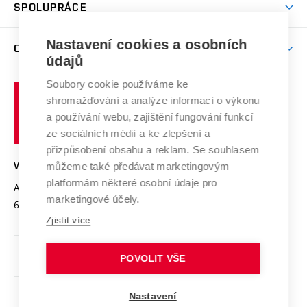
Harmonogram akademického roku
Zpracování osobních údajů studentů
Sociální bezpečí
SPOLUPRÁCE
Celoživotní vzdělávání
Brno
Podpora excelence
Závěrečné práce
Studium bez bariér
Zpracování osobních údajů uchazečů o studium
Firemní spolupráce
Mezinárodní vědecká rada
Nastavení cookies a osobních
O UNIVERZITĚ
Doktorské studium
Podpora podnikání
E-přihláška
údajů
Zahraniční spolupráce
Systém zajišťování kvality výzkumu
Profil univerzity
Spolupráce se školami
Soubory cookie používáme ke
Vysoké
Výzkumné infrastruktury
shromažďování a analýze informací o výkonu
Udržitelná univerzita
učení
Služby univerzity
Transfer znalostí
a používání webu, zajištění fungování funkcí
technické
Podnikavá univerzita / ContriBUTe
Mezinárodní dohody
ze sociálních médií a ke zlepšení a
Open Science
v
Bezpečná univerzita
přizpůsobení obsahu a reklam. Se souhlasem
Univerzitní sítě
Brně
Projekty
můžeme také předávat marketingovým
VYSOKÉ UČENÍ TECHNICKÉ V BRNĚ
Vyznamenání
platformám některé osobní údaje pro
Projekty ze strukturálních fondů
Antonínská 548/1
www.vut.cz
marketingové účely.
Organizační struktura
602 00 Brno
vut@vutbr.cz
Specifický výzkum
Zjistit více
Úřední deska
Ochrana osobních údajů
POVOLIT VŠE
(externí
Pracovní příležitosti
Nastavení
odkaz)