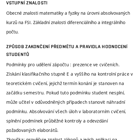
VSTUPNÍ ZNALOSTI
Obecné znalosti matematiky a fyziky na úrovni absolvovaných
kurzů na FSI. Základní znalosti diferenciálního a integrálního
počtu.
ZPŮSOB ZAKONČENÍ PŘEDMĚTU A PRAVIDLA HODNOCENÍ
STUDENTŮ
Podmínky pro udělení zápočtu : prezence ve cvičeních.
Získání klasifikačního stupně E a vyššího na kontrolní práce v
teoretickém cvičení, jejichž termín konání je stanoven na
začátku semestru. Pokud tuto podmínku student nesplní,
může učitel v odůvodněných případech stanovit náhradní
podmínku. Absolvování všech úloh v laboratorním cvičení,
splnění podmínek průběžné kontroly a odevzdání
požadovaných elaborátů.
Zkouška: prověřuje znalost zákonů a jejich aplikaci na