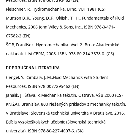
Resources, ISBN 978-0077295462 (EN)
Fleischner, P., Hydromechanika. Brno, VUT 1981 (CS)
Munson B.,R., Young, D.,F., Okiishi, T., H., Fundamentals of Fluid
Mechanics, 2006 John Wiley & Sons, Inc., ISBN 978-0-471-
67582-2 (EN)
ŠOB, František. Hydromechanika. Vyd. 2. Brno: Akademické
nakladatelství CERM, 2008. ISBN 978-80-214-3578-0. (CS)
DOPORUČENÁ LITERATURA
Cengel, Y., Cimbala, J.,M.,Fluid Mechanics with Student
Resources, ISBN 978-0077295462 (EN)
Janalík, J., Šťáva, P.,Mechanika tekutin. Ostrava, VŠB 2000 (CS)
KNÍŽAT, Branislav. 800 riešených príkladov z mechaniky tekutín.
V Bratislave: Slovenská technická univerzita v Bratislave, 2016.
Edícia vysokoškolských učebníc (Slovenská technická
univerzita). ISBN 978-80-227-4607-6. (SK)