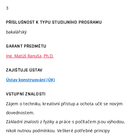
3
PŘÍSLUŠNOST K TYPU STUDIJNÍHO PROGRAMU
bakalářský
GARANT PŘEDMĚTU
Ing. Matúš Ranuša, Ph.D.
ZAJIŠŤUJE ÚSTAV
Ústav konstruování (ÚK)
VSTUPNÍ ZNALOSTI
Zájem o techniku, kreativní přístup a ochota učit se novým
dovednostem.
Základní znalosti z fyziky a práce s počítačem jsou výhodou,
nikoli nutnou podmínkou. Veškeré potřebné principy