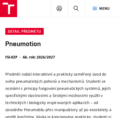
VUT
PŘIHLÁSIT
HLEDAT
MENU
SE
DETAIL PŘEDMĚTU
Pneumotion
FSI-0ZP
Ak. rok: 2026/2027
Předmět nabízí interaktivní a prakticky zaměřený úvod do
světa pneumatických pohonů a mechanismů. Studenti se
seznámí s principy fungování pneumatických systémů, jejich
specifickými vlastnostmi a širokými možnostmi využití v
technických i biologicky inspirovaných aplikacích – od
závodního Pneumobilu přes manipulátory až po exoskelety a
umělé končetiny. Výuka je koncipována prakticky: studenti si