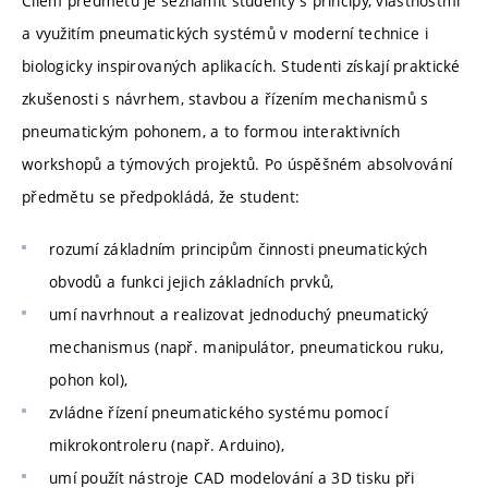
Cílem předmětu je seznámit studenty s principy, vlastnostmi
a využitím pneumatických systémů v moderní technice i
biologicky inspirovaných aplikacích. Studenti získají praktické
zkušenosti s návrhem, stavbou a řízením mechanismů s
pneumatickým pohonem, a to formou interaktivních
workshopů a týmových projektů. Po úspěšném absolvování
předmětu se předpokládá, že student:
rozumí základním principům činnosti pneumatických
obvodů a funkci jejich základních prvků,
umí navrhnout a realizovat jednoduchý pneumatický
mechanismus (např. manipulátor, pneumatickou ruku,
pohon kol),
zvládne řízení pneumatického systému pomocí
mikrokontroleru (např. Arduino),
umí použít nástroje CAD modelování a 3D tisku při