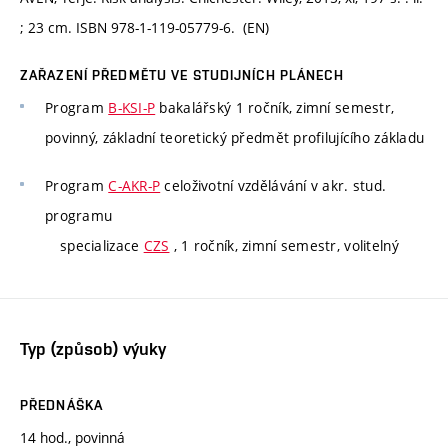
; 23 cm. ISBN 978-1-119-05779-6. (EN)
ZAŘAZENÍ PŘEDMĚTU VE STUDIJNÍCH PLÁNECH
Program
B-KSI-P
bakalářský 1 ročník, zimní semestr,
povinný, základní teoretický předmět profilujícího základu
Program
C-AKR-P
celoživotní vzdělávání v akr. stud.
programu
specializace
CZS
, 1 ročník, zimní semestr, volitelný
Typ (způsob) výuky
PŘEDNÁŠKA
14 hod., povinná