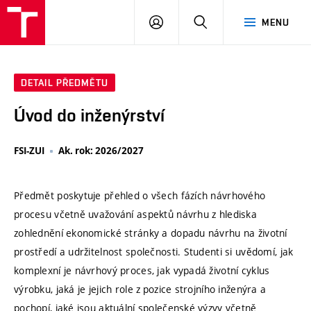
VUT
PŘIHLÁSIT
HLEDAT
MENU
SE
DETAIL PŘEDMĚTU
Úvod do inženýrství
FSI-ZUI
Ak. rok: 2026/2027
Předmět poskytuje přehled o všech fázích návrhového
procesu včetně uvažování aspektů návrhu z hlediska
zohlednění ekonomické stránky a dopadu návrhu na životní
prostředí a udržitelnost společnosti. Studenti si uvědomí, jak
komplexní je návrhový proces, jak vypadá životní cyklus
výrobku, jaká je jejich role z pozice strojního inženýra a
pochopí, jaké jsou aktuální společenské výzvy včetně