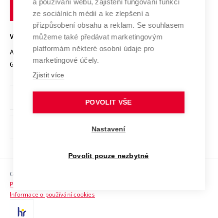
Transfer znalostí
a používání webu, zajištění fungování funkcí
technické
Podnikavá univerzita / ContriBUTe
Mezinárodní dohody
ze sociálních médií a ke zlepšení a
Open Science
v
Bezpečná univerzita
přizpůsobení obsahu a reklam. Se souhlasem
Univerzitní sítě
Brně
Projekty
můžeme také předávat marketingovým
VYSOKÉ UČENÍ TECHNICKÉ V BRNĚ
Vyznamenání
platformám některé osobní údaje pro
Projekty ze strukturálních fondů
Antonínská 548/1
www.vut.cz
marketingové účely.
Organizační struktura
602 00 Brno
vut@vutbr.cz
Specifický výzkum
Zjistit více
Úřední deska
Ochrana osobních údajů
POVOLIT VŠE
(externí
Pracovní příležitosti
Nastavení
odkaz)
Podpora a rozvoj zaměstnanců a studujících
Povolit pouze nezbytné
Rovné příležitosti
Copyright © 2026 VUT
Sociální bezpečí
Prohlášení o přístupnosti
HR Award
Informace o používání cookies
Kontakty