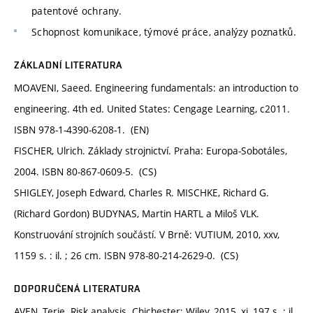
patentové ochrany.
Schopnost komunikace, týmové práce, analýzy poznatků.
ZÁKLADNÍ LITERATURA
MOAVENI, Saeed. Engineering fundamentals: an introduction to
engineering. 4th ed. United States: Cengage Learning, c2011.
ISBN 978-1-4390-6208-1. (EN)
FISCHER, Ulrich. Základy strojnictví. Praha: Europa-Sobotáles,
2004. ISBN 80-867-0609-5. (CS)
SHIGLEY, Joseph Edward, Charles R. MISCHKE, Richard G.
(Richard Gordon) BUDYNAS, Martin HARTL a Miloš VLK.
Konstruování strojních součástí. V Brně: VUTIUM, 2010, xxv,
1159 s. : il. ; 26 cm. ISBN 978-80-214-2629-0. (CS)
DOPORUČENÁ LITERATURA
AVEN, Terje. Risk analysis. Chichester: Wiley, 2015, xi, 197 s. : il.