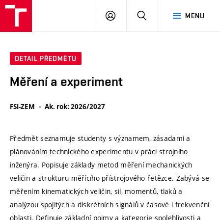
VUT
PŘIHLÁSIT
HLEDAT
MENU
SE
DETAIL PŘEDMĚTU
Měření a experiment
FSI-ZEM
Ak. rok: 2026/2027
Předmět seznamuje studenty s významem, zásadami a
plánováním technického experimentu v práci strojního
inženýra. Popisuje základy metod měření mechanických
veličin a strukturu měřícího přístrojového řetězce. Zabývá se
měřením kinematických veličin, sil, momentů, tlaků a
analýzou spojitých a diskrétních signálů v časové i frekvenční
oblasti. Definuje základní pojmy a kategorie spolehlivosti a