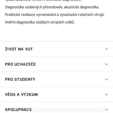
Diagnostika ozubených převodovek, akustická diagnostika.
Praktická realizace vyrovnávání a vyvažování rotačních strojů.
Vnitřní diagnostika složitých strojních celků.
ŽIVOT NA VUT
Atmosféra VUT
PRO UCHAZEČE
Prostory školy
Proč na VUT
Koleje
PRO STUDENTY
Studijní programy
Stravování
Předměty
Studijní předpisy
Studium a stáže v zahraničí
Stipendia
Dny otevřených dveří
VĚDA A VÝZKUM
Sport na VUT
(externí
Studijní programy
Poplatky za studium
Uznání zahraničního vzdělání
Knihovny
Aktivity pro juniory
Studentský život
odkaz)
Věda a výzkum na VUT
Harmonogram akademického roku
Zpracování osobních údajů studentů
Sociální bezpečí
SPOLUPRÁCE
Celoživotní vzdělávání
Brno