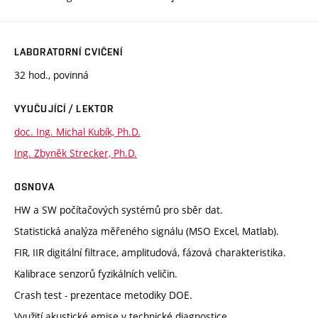
LABORATORNÍ CVIČENÍ
32 hod., povinná
VYUČUJÍCÍ / LEKTOR
doc. Ing. Michal Kubík, Ph.D.
Ing. Zbyněk Strecker, Ph.D.
OSNOVA
HW a SW počítačových systémů pro sběr dat.
Statistická analýza měřeného signálu (MSO Excel, Matlab).
FIR, IIR digitální filtrace, amplitudová, fázová charakteristika.
Kalibrace senzorů fyzikálních veličin.
Crash test - prezentace metodiky DOE.
Využití akustické emise v technické diagnostice.