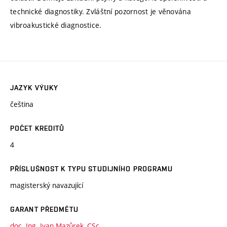
technické diagnostiky. Zvláštní pozornost je věnována
vibroakustické diagnostice.
JAZYK VÝUKY
čeština
POČET KREDITŮ
4
PŘÍSLUŠNOST K TYPU STUDIJNÍHO PROGRAMU
magisterský navazující
GARANT PŘEDMĚTU
doc. Ing. Ivan Mazůrek, CSc.