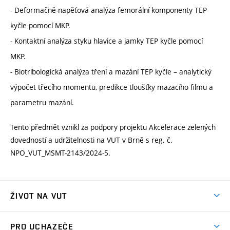
- Deformačně-napěťová analýza femorální komponenty TEP
kyčle pomocí MKP.
- Kontaktní analýza styku hlavice a jamky TEP kyčle pomocí
MKP.
- Biotribologická analýza tření a mazání TEP kyčle – analytický
výpočet třecího momentu, predikce tloušťky mazacího filmu a
parametru mazání.
Tento předmět vznikl za podpory projektu Akcelerace zelených
dovedností a udržitelnosti na VUT v Brně s reg. č.
NPO_VUT_MSMT-2143/2024-5.
ŽIVOT NA VUT
Atmosféra VUT
PRO UCHAZEČE