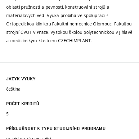
oblasti pružnosti a pevnosti, konstruování strojů a
materiálových věd. Výuka probíhá ve spolupráci s
Ortopedickou klinikou Fakultní nemocnice Olomouc, Fakultou
strojní ČVUT v Praze, Vysokou školou polytechnickou v Jihlavě
a medicínským klastrem CZECHIMPLANT.
JAZYK VÝUKY
čeština
POČET KREDITŮ
5
PŘÍSLUŠNOST K TYPU STUDIJNÍHO PROGRAMU
magisterský navazující