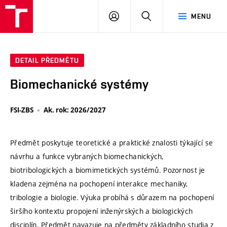
VUT
PŘIHLÁSIT
HLEDAT
MENU
SE
DETAIL PŘEDMĚTU
Biomechanické systémy
FSI-ZBS
Ak. rok: 2026/2027
Předmět poskytuje teoretické a praktické znalosti týkající se
návrhu a funkce vybraných biomechanických,
biotribologických a biomimetických systémů. Pozornost je
kladena zejména na pochopení interakce mechaniky,
tribologie a biologie. Výuka probíhá s důrazem na pochopení
širšího kontextu propojení inženýrských a biologických
disciplín. Předmět navazuje na předměty základního studia z