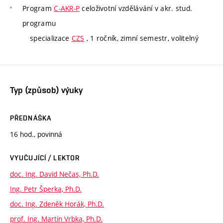
Program
C-AKR-P
celoživotní vzdělávání v akr. stud.
programu
specializace
CZS
, 1 ročník, zimní semestr, volitelný
Typ (způsob) výuky
PŘEDNÁŠKA
16 hod., povinná
VYUČUJÍCÍ / LEKTOR
doc. Ing. David Nečas, Ph.D.
Ing. Petr Šperka, Ph.D.
doc. Ing. Zdeněk Horák, Ph.D.
prof. Ing. Martin Vrbka, Ph.D.