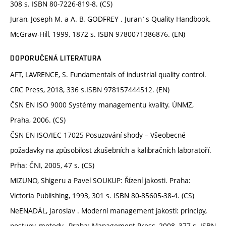
308 s. ISBN 80-7226-819-8. (CS)
Juran, Joseph M. a A. B. GODFREY . Juran´s Quality Handbook.
McGraw-Hill, 1999, 1872 s. ISBN 9780071386876. (EN)
DOPORUČENÁ LITERATURA
AFT, LAVRENCE, S. Fundamentals of industrial quality control.
CRC Press, 2018, 336 s.ISBN 978157444512. (EN)
ČSN EN ISO 9000 Systémy managementu kvality. ÚNMZ,
Praha, 2006. (CS)
ČSN EN ISO/IEC 17025 Posuzování shody – Všeobecné
požadavky na způsobilost zkušebních a kalibračních laboratoří.
Prha: ČNI, 2005, 47 s. (CS)
MIZUNO, Shigeru a Pavel SOUKUP: Řízení jakosti. Praha:
Victoria Publishing, 1993, 301 s. ISBN 80-85605-38-4. (CS)
NeENADÁL, Jaroslav . Moderní management jakosti: principy,
postupy, metody, .Praha: Management Press, 2008, 377 s. ISBN