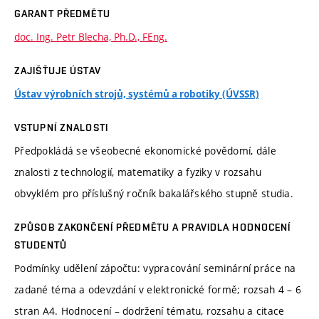
GARANT PŘEDMĚTU
doc. Ing. Petr Blecha, Ph.D., FEng.
ZAJIŠŤUJE ÚSTAV
Ústav výrobních strojů, systémů a robotiky (ÚVSSR)
VSTUPNÍ ZNALOSTI
Předpokládá se všeobecné ekonomické povědomí, dále
znalosti z technologií, matematiky a fyziky v rozsahu
obvyklém pro příslušný ročník bakalářského stupně studia.
ZPŮSOB ZAKONČENÍ PŘEDMĚTU A PRAVIDLA HODNOCENÍ
STUDENTŮ
Podmínky udělení zápočtu: vypracování seminární práce na
zadané téma a odevzdání v elektronické formě; rozsah 4 – 6
stran A4. Hodnocení – dodržení tématu, rozsahu a citace