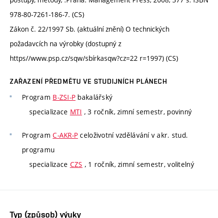
978-80-7261-186-7. (CS)
Zákon č. 22/1997 Sb. (aktuální znění) O technických
požadavcích na výrobky (dostupný z
https//www.psp.cz/sqw/sbírkasqw?cz=22 r=1997) (CS)
ZAŘAZENÍ PŘEDMĚTU VE STUDIJNÍCH PLÁNECH
Program
B-ZSI-P
bakalářský
specializace
MTI
, 3 ročník, zimní semestr, povinný
Program
C-AKR-P
celoživotní vzdělávání v akr. stud.
programu
specializace
CZS
, 1 ročník, zimní semestr, volitelný
Typ (způsob) výuky