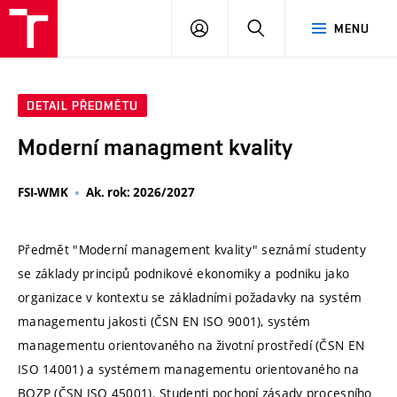
VUT
PŘIHLÁSIT
HLEDAT
MENU
SE
DETAIL PŘEDMĚTU
Moderní managment kvality
FSI-WMK
Ak. rok: 2026/2027
Předmět "Moderní management kvality" seznámí studenty
se základy principů podnikové ekonomiky a podniku jako
organizace v kontextu se základními požadavky na systém
managementu jakosti (ČSN EN ISO 9001), systém
managementu orientovaného na životní prostředí (ČSN EN
ISO 14001) a systémem managementu orientovaného na
BOZP (ČSN ISO 45001). Studenti pochopí zásady procesního