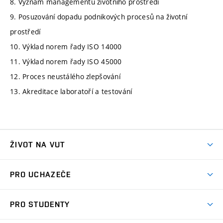
8. Význam managementu životního prostředí
9. Posuzování dopadu podnikových procesů na životní
prostředí
10. Výklad norem řady ISO 14000
11. Výklad norem řady ISO 45000
12. Proces neustálého zlepšování
13. Akreditace laboratoří a testování
ŽIVOT NA VUT
Atmosféra VUT
PRO UCHAZEČE
Prostory školy
Proč na VUT
Koleje
PRO STUDENTY
Studijní programy
Stravování