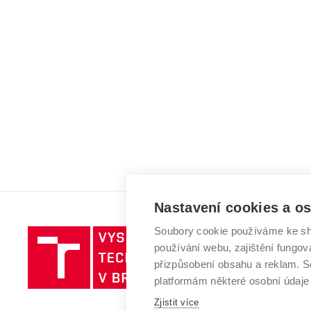
Nastavení cookies a o
Soubory cookie používáme ke sh
Vysoké
používání webu, zajištění fungová
učení
přizpůsobení obsahu a reklam.
technické
platformám některé osobní údaje
v
Brně
Zjistit více