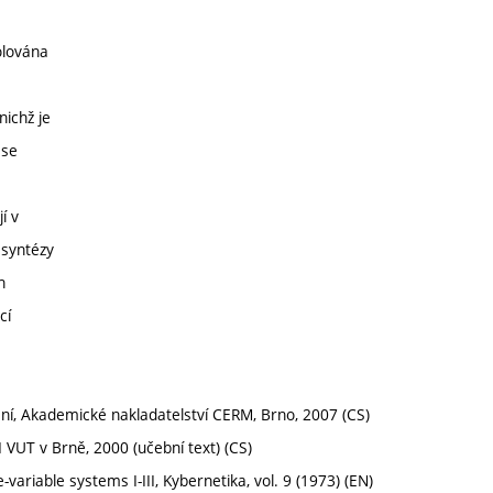
olována
nichž je
 se
í v
 syntézy
h
cí
ení, Akademické nakladatelství CERM, Brno, 2007 (CS)
SI VUT v Brně, 2000 (učební text) (CS)
-variable systems I-III, Kybernetika, vol. 9 (1973) (EN)