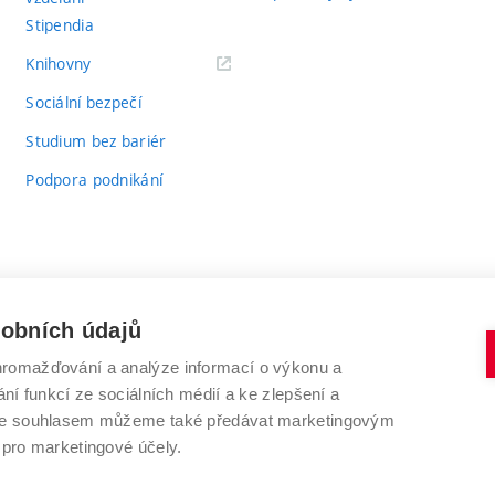
Stipendia
(externí
Knihovny
odkaz)
Sociální bezpečí
Studium bez bariér
Podpora podnikání
sobních údajů
romažďování a analýze informací o výkonu a
VYSOKÉ UČENÍ TECHNICKÉ V BRNĚ
ní funkcí ze sociálních médií a ke zlepšení a
Antonínská 548/1
www.vut.cz
 Se souhlasem můžeme také předávat marketingovým
602 00 Brno
vut@vutbr.cz
 pro marketingové účely.