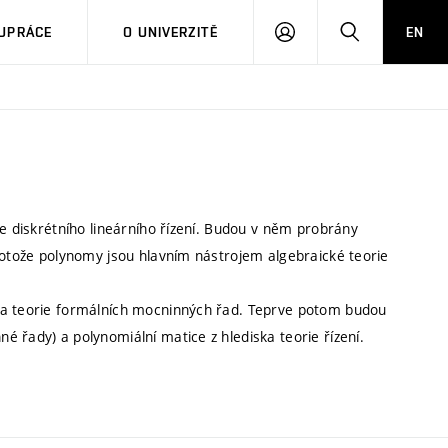
PŘIHLÁSIT
HLEDAT
UPRÁCE
O UNIVERZITĚ
EN
SE
ie diskrétního lineárního řízení. Budou v něm probrány
Protože polynomy jsou hlavním nástrojem algebraické teorie
 a teorie formálních mocninných řad. Teprve potom budou
 řady) a polynomiální matice z hlediska teorie řízení.