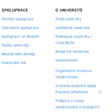
SPOLUPRÁCE
O UNIVERZITĚ
Firemní spolupráce
Profil univerzity
Zahraniční spolupráce
Udržitelná univerzita
Spolupráce se školami
Podnikavá univerzita /
ContriBUTe
Služby univerzity
Bezpečná univerzita
Mezinárodní dohody
Vyznamenání
Univerzitní sítě
Organizační struktura
Úřední deska
Ochrana osobních údajů
(externí
Pracovní příležitosti
odkaz)
Podpora a rozvoj
zaměstnanců a studujících