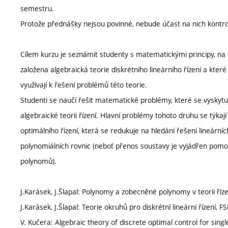
semestru.
Protože přednášky nejsou povinné, nebude účast na nich kontr
Cílem kurzu je seznámit studenty s matematickými principy, na 
založena algebraická teorie diskrétního lineárního řízení a které
využívají k řešení problémů této teorie.
Studenti se naučí řešit matematické problémy, které se vyskytuj
algebraické teorii řízení. Hlavní problémy tohoto druhu se týkají
optimálního řízení, která se redukuje na hledání řešení lineárníc
polynomiálních rovnic (neboť přenos soustavy je vyjádřen pomo
polynomů).
J.Karásek, J.Šlapal: Polynomy a zobecněné polynomy v teorii říz
J.Karásek, J.Šlapal: Teorie okruhů pro diskrétní lineární řízení, F
V. Kučera: Algebraic theory of discrete optimal control for single