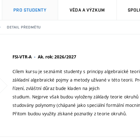
PRO STUDENTY
VĚDA A VÝZKUM
SPOL
DETAIL PŘEDMĚTU
FSI-VTR-A
Ak. rok: 2026/2027
Cílem kursu je seznámit studenty s principy algebraické teor
základní algebraické pojmy a metody užívané v této teorii. 
řízení, zvláštní důraz bude kladen na jejich
studium. Nejprve však budou vyloženy základy teorie okruhů
studovány polynomy (chápané jako speciální formální mocninné
Přitom budou využity získané poznatky z teorie okruhů.