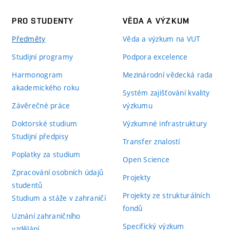
PRO STUDENTY
VĚDA A VÝZKUM
Předměty
Věda a výzkum na VUT
Studijní programy
Podpora excelence
Harmonogram
Mezinárodní vědecká rada
akademického roku
Systém zajišťování kvality
Závěrečné práce
výzkumu
Doktorské studium
Výzkumné infrastruktury
Studijní předpisy
Transfer znalostí
Poplatky za studium
Open Science
Zpracování osobních údajů
Projekty
studentů
Projekty ze strukturálních
Studium a stáže v zahraničí
fondů
Uznání zahraničního
Specifický výzkum
vzdělání