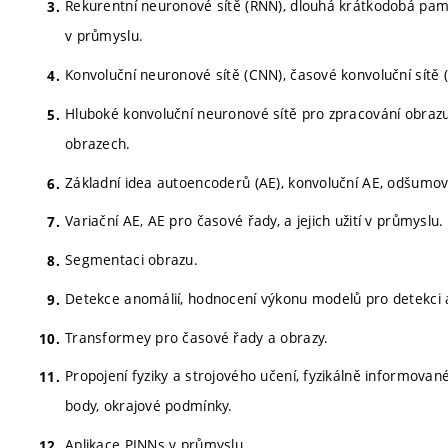
Rekurentní neuronové sítě (RNN), dlouhá krátkodobá paměť
v průmyslu.
Konvoluční neuronové sítě (CNN), časové konvoluční sítě (T
Hluboké konvoluční neuronové sítě pro zpracování obrazu a 
obrazech.
Základní idea autoencoderů (AE), konvoluční AE, odšumovac
Variační AE, AE pro časové řady, a jejich užití v průmyslu.
Segmentaci obrazu.
Detekce anomálií, hodnocení výkonu modelů pro detekci an
Transformey pro časové řady a obrazy.
Propojení fyziky a strojového učení, fyzikálně informované
body, okrajové podmínky.
Aplikace PINNs v průmyslu.