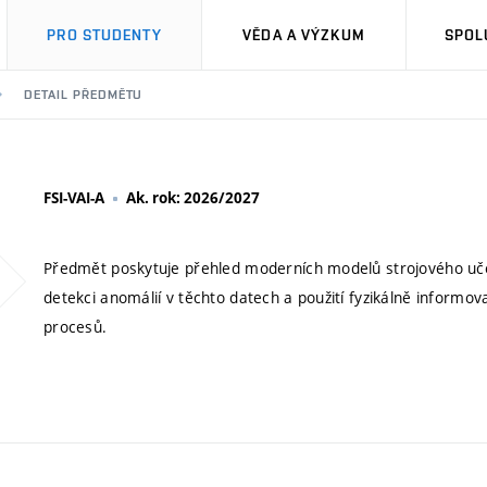
PRO STUDENTY
VĚDA A VÝZKUM
SPOL
DETAIL PŘEDMĚTU
FSI-VAI-A
Ak. rok: 2026/2027
Předmět poskytuje přehled moderních modelů strojového uče
detekci anomálií v těchto datech a použití fyzikálně inform
procesů.