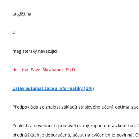
angličtina
4
magisterský navazující
doc. Ing. Pavel Škrabánek, Ph.D.
Ústav automatizace a informatiky (ÚAI)
Předpokládá se znalost základů strojového učení, optimaliza
Znalosti a dovednosti jsou ověřovány zápočtem a zkouškou. 
přednáškách je doporučená, účast na cvičeních je povinná. C