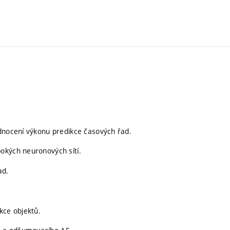
odnocení výkonu predikce časových řad.
okých neuronových sítí.
ad.
kce objektů.