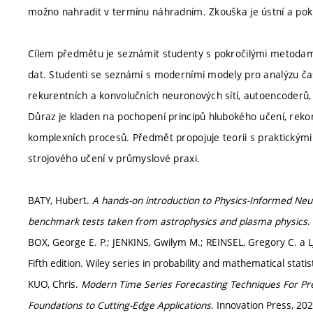
možno nahradit v termínu náhradním. Zkouška je ústní a pok
Cílem předmětu je seznámit studenty s pokročilými metodam
dat. Studenti se seznámí s moderními modely pro analýzu ča
rekurentních a konvolučních neuronových sítí, autoencoderů,
Důraz je kladen na pochopení principů hlubokého učení, rek
komplexních procesů. Předmět propojuje teorii s praktickými
strojového učení v průmyslové praxi.
BATY, Hubert.
A hands-on introduction to Physics-Informed Neura
benchmark tests taken from astrophysics and plasma physics
.
BOX, George E. P.; JENKINS, Gwilym M.; REINSEL, Gregory C. a
Fifth edition. Wiley series in probability and mathematical stat
KUO, Chris.
Modern Time Series Forecasting Techniques For Pre
Foundations to Cutting-Edge Applications
. Innovation Press, 2