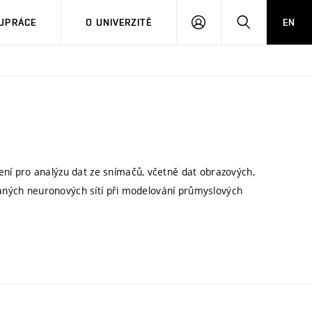
PŘIHLÁSIT
HLEDAT
UPRÁCE
O UNIVERZITĚ
EN
SE
ní pro analýzu dat ze snímačů, včetně dat obrazových,
ovaných neuronových sítí při modelování průmyslových