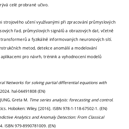
rývá celé probrané učivo.
i strojového učení využívanými při zpracování průmyslových
sových řad, průmyslových signálů a obrazových dat, včetně
 transformerů a fyzikálně informovaných neuronových sítí.
onstrukčních metod, detekce anomálií a modelování
 aplikacemi pro návrh, trénink a vyhodnocení modelů
l Networks for solving partial differential equations with
 2024. hal-04491808 (EN)
 LJUNG, Greta M.
Time series analysis: forecasting and control
.
istics. Hoboken: Wiley, [2016]. ISBN 978-1-118-67502-1. (EN)
dictive Analytics and Anomaly Detection: From Classical
024. ISBN 979-8990781009. (EN)