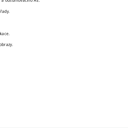
E a odšumovacího AE.
řady.
ikace.
obrazy.