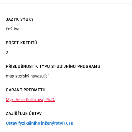
JAZYK VÝUKY
čeština
POČET KREDITŮ
2
PŘÍSLUŠNOST K TYPU STUDIJNÍHO PROGRAMU
magisterský navazující
GARANT PŘEDMĚTU
Mgr. Věra Kollárová, Ph.D.
ZAJIŠŤUJE ÚSTAV
Ústav fyzikálního inženýrství (ÚFI)