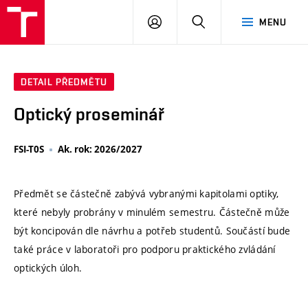
VUT
PŘIHLÁSIT
HLEDAT
MENU
SE
DETAIL PŘEDMĚTU
Optický proseminář
FSI-T0S
Ak. rok: 2026/2027
Předmět se částečně zabývá vybranými kapitolami optiky,
které nebyly probrány v minulém semestru. Částečně může
být koncipován dle návrhu a potřeb studentů. Součástí bude
také práce v laboratoři pro podporu praktického zvládání
optických úloh.