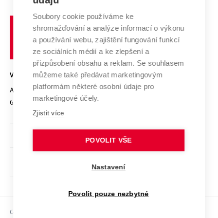
údajů
Systém zajišťování kvality výzkumu
Profil univerzity
Spolupráce se školami
Soubory cookie používáme ke
Vysoké
Výzkumné infrastruktury
shromažďování a analýze informací o výkonu
Udržitelná univerzita
učení
Služby univerzity
Transfer znalostí
a používání webu, zajištění fungování funkcí
technické
Podnikavá univerzita / ContriBUTe
Mezinárodní dohody
ze sociálních médií a ke zlepšení a
Open Science
v
Bezpečná univerzita
přizpůsobení obsahu a reklam. Se souhlasem
Univerzitní sítě
Brně
Projekty
můžeme také předávat marketingovým
VYSOKÉ UČENÍ TECHNICKÉ V BRNĚ
Vyznamenání
platformám některé osobní údaje pro
Projekty ze strukturálních fondů
Antonínská 548/1
www.vut.cz
marketingové účely.
Organizační struktura
602 00 Brno
vut@vutbr.cz
Specifický výzkum
Zjistit více
Úřední deska
Ochrana osobních údajů
POVOLIT VŠE
(externí
Pracovní příležitosti
Nastavení
odkaz)
Podpora a rozvoj zaměstnanců a studujících
Povolit pouze nezbytné
Rovné příležitosti
Copyright © 2026 VUT
Sociální bezpečí