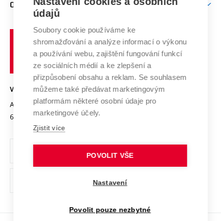
Mezinárodní vědecká rada
Nastavení cookies a osobních
O UNIVERZITĚ
Doktorské studium
Podpora podnikání
E-přihláška
údajů
Zahraniční spolupráce
Systém zajišťování kvality výzkumu
Profil univerzity
Spolupráce se školami
Soubory cookie používáme ke
Vysoké
Výzkumné infrastruktury
shromažďování a analýze informací o výkonu
Udržitelná univerzita
učení
Služby univerzity
Transfer znalostí
a používání webu, zajištění fungování funkcí
technické
Podnikavá univerzita / ContriBUTe
Mezinárodní dohody
ze sociálních médií a ke zlepšení a
Open Science
v
Bezpečná univerzita
přizpůsobení obsahu a reklam. Se souhlasem
Univerzitní sítě
Brně
Projekty
můžeme také předávat marketingovým
VYSOKÉ UČENÍ TECHNICKÉ V BRNĚ
Vyznamenání
platformám některé osobní údaje pro
Projekty ze strukturálních fondů
Antonínská 548/1
www.vut.cz
marketingové účely.
Organizační struktura
602 00 Brno
vut@vutbr.cz
Specifický výzkum
Zjistit více
Úřední deska
Ochrana osobních údajů
POVOLIT VŠE
(externí
Pracovní příležitosti
Nastavení
odkaz)
Podpora a rozvoj zaměstnanců a studujících
Povolit pouze nezbytné
Rovné příležitosti