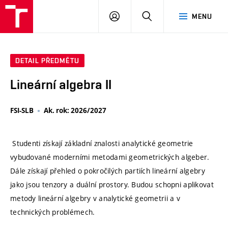
VUT
PŘIHLÁSIT
HLEDAT
MENU
SE
DETAIL PŘEDMĚTU
Lineární algebra II
FSI-SLB
Ak. rok: 2026/2027
Studenti získají základní znalosti analytické geometrie
vybudované moderními metodami geometrických algeber.
Dále získají přehled o pokročilých partiích lineární algebry
jako jsou tenzory a duální prostory. Budou schopni aplikovat
metody lineární algebry v analytické geometrii a v
technických problémech.