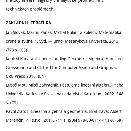
metody lineární algebry v analytické geometrii a v
technických problémech.
ZÁKLADNÍ LITERATURA
Jan Slovák, Martin Panák, Michal Bulant a kolektiv Matematika
drsně a svižně, 1. vyd. — Brno: Masarykova univerzita, 2013
-773 s. (CS)
Kenichi Kanatani, Understanding Geometric Algebra: Hamilton
Grassmann and Clifford for Computer Vision and Graphics.
CRC Press 2015. (EN)
Luboš Motl, Miloš Zahradník, Pěstujeme lineární algebru, Praha:
Univerzita Karlova v Praze, nakladatelství Karolinum, 2002. 348
s. (CS)
Pavol Zlatoš. Lineárna algebra a geometria. Bratislava: Albert
Marenčin, PT, s.r.o., 2011. 741 s. ISBN 978-80-8114-111-9. (SK)