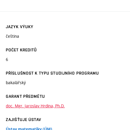
JAZYK VÝUKY
čeština
POČET KREDITŮ
6
PŘÍSLUŠNOST K TYPU STUDIJNÍHO PROGRAMU
bakalářský
GARANT PŘEDMĚTU
doc. Mgr. Jaroslav Hrdina, Ph.D.
ZAJIŠŤUJE ÚSTAV
Ústav matematiky (ÚM)