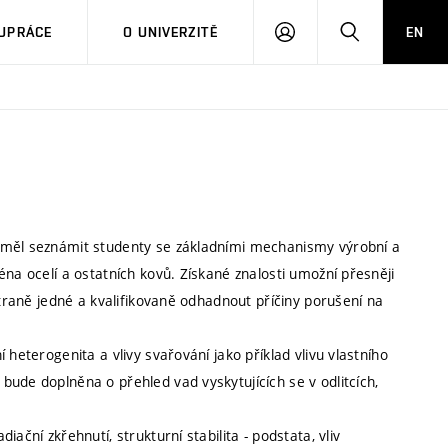
PŘIHLÁSIT
HLEDAT
UPRÁCE
O UNIVERZITĚ
EN
SE
 měl seznámit studenty se základními mechanismy výrobní a
na ocelí a ostatních kovů. Získané znalosti umožní přesněji
straně jedné a kvalifikovaně odhadnout příčiny porušení na
heterogenita a vlivy svařování jako příklad vlivu vlastního
ude doplněna o přehled vad vyskytujících se v odlitcích,
ační zkřehnutí, strukturní stabilita - podstata, vliv