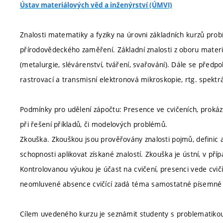
Ústav materiálových věd a inženýrství (ÚMVI)
Znalosti matematiky a fyziky na úrovni základních kurzů prob
přírodovědeckého zaměření. Základní znalosti z oboru materiá
(metalurgie, slévárenství, tváření, svařování). Dále se před
rastrovací a transmisní elektronová mikroskopie, rtg. spektr
Podmínky pro udělení zápočtu: Presence ve cvičeních, prokázá
při řešení příkladů, či modelových problémů.
Zkouška. Zkouškou jsou prověřovány znalosti pojmů, definic 
schopnosti aplikovat získané znalostí. Zkouška je ústní, v pří
Kontrolovanou výukou je účast na cvičení, presenci vede cvičíc
neomluvené absence cvičící zadá téma samostatné písemné
Cílem uvedeného kurzu je seznámit studenty s problematikou