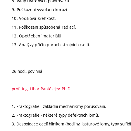
8. Vady tvářených polotovarů.
9. Poškození vyvolaná korozí
10. Vodíková křehkost.
11. Poškození způsobená radiací.
12. Opotřebení materiálů.
13. Analýzy příčin poruch strojních částí.
26 hod., povinná
prof. Ing. Libor Pantělejev, Ph.D.
1. Fraktografie - základní mechanismy porušování.
2. Fraktografie - některé typy defektních lomů.
3. Desoxidace ocelí hliníkem (bodliny, lasturové lomy, typy sulfi