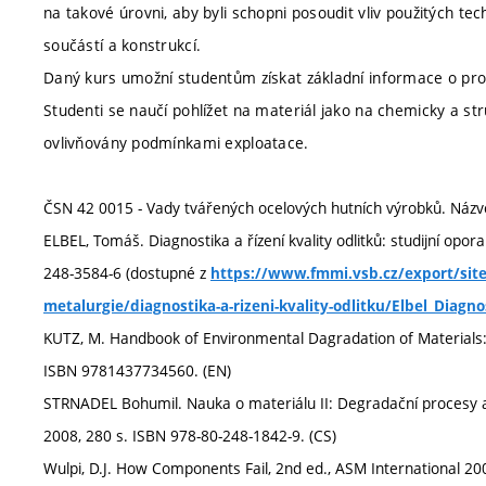
na takové úrovni, aby byli schopni posoudit vliv použitých te
součástí a konstrukcí.
Daný kurs umožní studentům získat základní informace o pro
Studenti se naučí pohlížet na materiál jako na chemicky a st
ovlivňovány podmínkami exploatace.
ČSN 42 0015 - Vady tvářených ocelových hutních výrobků. Názvos
ELBEL, Tomáš. Diagnostika a řízení kvality odlitků: studijní opo
248-3584-6 (dostupné z
https://www.fmmi.vsb.cz/export/site
metalurgie/diagnostika-a-rizeni-kvality-odlitku/Elbel_Diagnos
KUTZ, M. Handbook of Environmental Dagradation of Materials: 
ISBN 9781437734560. (EN)
STRNADEL Bohumil. Nauka o materiálu II: Degradační procesy a
2008, 280 s. ISBN 978-80-248-1842-9. (CS)
Wulpi, D.J. How Components Fail, 2nd ed., ASM International 20