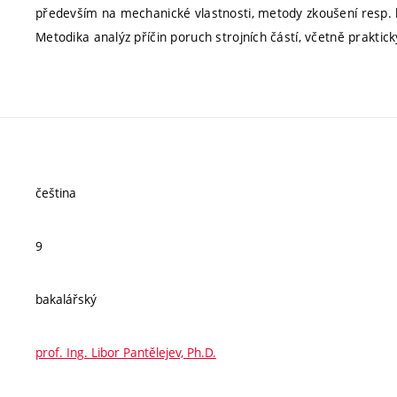
především na mechanické vlastnosti, metody zkoušení resp. 
Metodika analýz příčin poruch strojních částí, včetně praktick
čeština
9
bakalářský
prof. Ing. Libor Pantělejev, Ph.D.