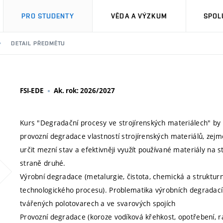
PRO STUDENTY
VĚDA A VÝZKUM
SPOL
DETAIL PŘEDMĚTU
FSI-EDE
Ak. rok: 2026/2027
Kurs "Degradační procesy ve strojírenských materiálech" by
provozní degradace vlastností strojírenských materiálů, zejmé
určit mezní stav a efektivněji využít používané materiály na 
straně druhé.
Výrobní degradace (metalurgie, čistota, chemická a strukturní 
technologického procesu). Problematika výrobních degradací b
tvářených polotovarech a ve svarových spojích
Provozní degradace (koroze vodíková křehkost, opotřebení, radi