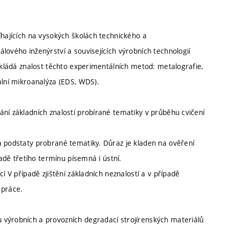
íhajících na vysokých školách technického a
lového inženýrství a souvisejících výrobních technologií
pokládá znalost těchto experimentálních metod: metalografie,
ální mikroanalýza (EDS, WDS).
ní základních znalostí probírané tematiky v průběhu cvičení
a podstaty probrané tematiky. Důraz je kladen na ověření
padě třetího termínu písemná i ústní.
í V případě zjištění základních neznalostí a v případě
 práce.
 výrobních a provozních degradací strojírenských materiálů