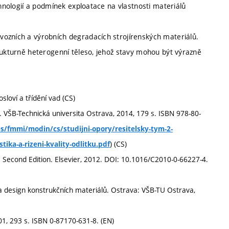
chnologií a podmínek exploatace na vlastnosti materiálů
vozních a výrobních degradacích strojírenských materiálů.
rukturně heterogenní těleso, jehož stavy mohou být výrazně
loví a třídění vad (CS)
ra. VŠB-Technická universita Ostrava, 2014, 179 s. ISBN 978-80-
s/fmmi/modin/cs/studijni-opory/resitelsky-tym-2-
) (CS)
tika-a-rizeni-kvality-odlitku.pdf
Second Edition. Elsevier, 2012. DOI: 10.1016/C2010-0-66227-4.
 design konstrukčních materiálů. Ostrava: VŠB-TU Ostrava,
01, 293 s. ISBN 0-87170-631-8. (EN)