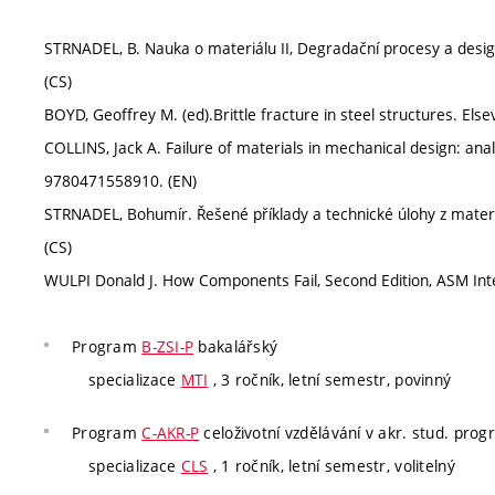
STRNADEL, B. Nauka o materiálu II, Degradační procesy a desig
(CS)
BOYD, Geoffrey M. (ed).Brittle fracture in steel structures. El
COLLINS, Jack A. Failure of materials in mechanical design: anal
9780471558910. (EN)
STRNADEL, Bohumír. Řešené příklady a technické úlohy z materi
(CS)
WULPI Donald J. How Components Fail, Second Edition, ASM Inte
Program
B-ZSI-P
bakalářský
specializace
MTI
, 3 ročník, letní semestr, povinný
Program
C-AKR-P
celoživotní vzdělávání v akr. stud. pro
specializace
CLS
, 1 ročník, letní semestr, volitelný