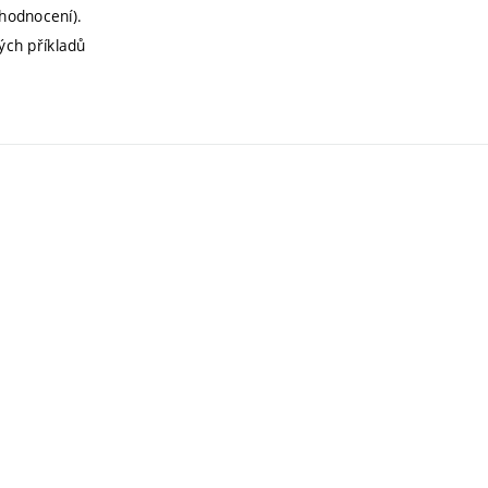
hodnocení).
ých příkladů