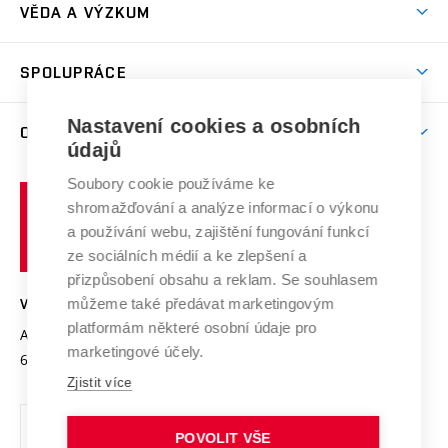
Dny otevřených dveří
VĚDA A VÝZKUM
Sport na VUT
(externí
Studijní programy
Poplatky za studium
Uznání zahraničního vzdělání
Knihovny
Aktivity pro juniory
Studentský život
odkaz)
Věda a výzkum na VUT
Harmonogram akademického roku
Zpracování osobních údajů studentů
Sociální bezpečí
SPOLUPRÁCE
Celoživotní vzdělávání
Brno
Podpora excelence
Závěrečné práce
Studium bez bariér
Zpracování osobních údajů uchazečů o studium
Firemní spolupráce
Mezinárodní vědecká rada
Nastavení cookies a osobních
O UNIVERZITĚ
Doktorské studium
Podpora podnikání
E-přihláška
údajů
Zahraniční spolupráce
Systém zajišťování kvality výzkumu
Profil univerzity
Spolupráce se školami
Soubory cookie používáme ke
Vysoké
Výzkumné infrastruktury
shromažďování a analýze informací o výkonu
Udržitelná univerzita
učení
Služby univerzity
Transfer znalostí
a používání webu, zajištění fungování funkcí
technické
Podnikavá univerzita / ContriBUTe
Mezinárodní dohody
ze sociálních médií a ke zlepšení a
Open Science
v
Bezpečná univerzita
přizpůsobení obsahu a reklam. Se souhlasem
Univerzitní sítě
Brně
Projekty
můžeme také předávat marketingovým
VYSOKÉ UČENÍ TECHNICKÉ V BRNĚ
Vyznamenání
platformám některé osobní údaje pro
Projekty ze strukturálních fondů
Antonínská 548/1
www.vut.cz
marketingové účely.
Organizační struktura
602 00 Brno
vut@vutbr.cz
Specifický výzkum
Zjistit více
Úřední deska
Ochrana osobních údajů
POVOLIT VŠE