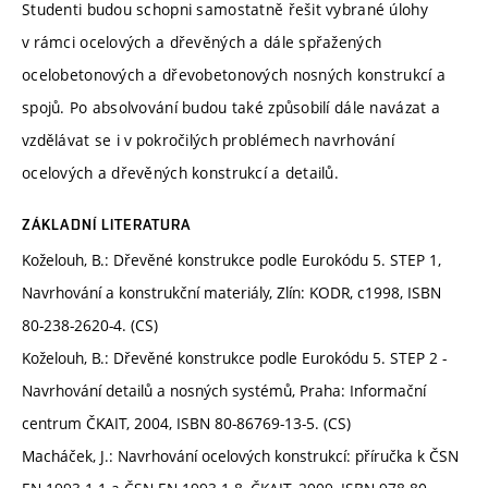
Studenti budou schopni samostatně řešit vybrané úlohy
v rámci ocelových a dřevěných a dále spřažených
ocelobetonových a dřevobetonových nosných konstrukcí a
spojů. Po absolvování budou také způsobilí dále navázat a
vzdělávat se i v pokročilých problémech navrhování
ocelových a dřevěných konstrukcí a detailů.
ZÁKLADNÍ LITERATURA
Koželouh, B.: Dřevěné konstrukce podle Eurokódu 5. STEP 1,
Navrhování a konstrukční materiály, Zlín: KODR, c1998, ISBN
80-238-2620-4. (CS)
Koželouh, B.: Dřevěné konstrukce podle Eurokódu 5. STEP 2 -
Navrhování detailů a nosných systémů, Praha: Informační
centrum ČKAIT, 2004, ISBN 80-86769-13-5. (CS)
Macháček, J.: Navrhování ocelových konstrukcí: příručka k ČSN