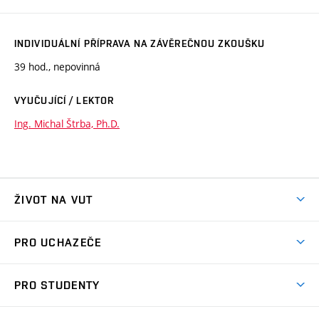
INDIVIDUÁLNÍ PŘÍPRAVA NA ZÁVĚREČNOU ZKOUŠKU
39 hod., nepovinná
VYUČUJÍCÍ / LEKTOR
Ing. Michal Štrba, Ph.D.
ŽIVOT NA VUT
Atmosféra VUT
PRO UCHAZEČE
Prostory školy
Proč na VUT
Koleje
PRO STUDENTY
Studijní programy
Stravování
Předměty
Studijní předpisy
Studium a stáže v zahraničí
Stipendia