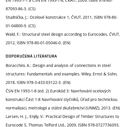
EN 1993-1-1 a ČSN EN 1993-1-8, ČKAIT, 2009, ISBN 978-80-
87093-86-3. (CS)
Studnička, J.: Ocelové konstrukce 1, ČVUT, 2011, ISBN 978-80-
01-04800-9. (CS)
Wald, F.: Structural steel design according to Eurocodes, ČVUT,
2012, ISBN 978-80-01-05046-0. (EN)
DOPORUČENÁ LITERATURA
Boracchini, A.: Design and analysis of connections in steel
structures: Fundamentals and examples, Wiley, Ernst & Sohn,
2018, ISBN 978-3-433-03122-3. (EN)
ČSN EN 1993-1-8 (ed. 2) Eurokód 3: Navrhování ocelových
konstrukcí Část 1-8 Navrhování styčníků, Úřad pro technickou
normalizaci, metrologii a státní zkušebnictví (UNMZ), 2013. (EN)
Larsen, H. J., Enjily, V.: Practical Design of Timber Structures to
Eurocode 5, Thomas Telford Ltd., 2009, ISBN 978-0727736093.