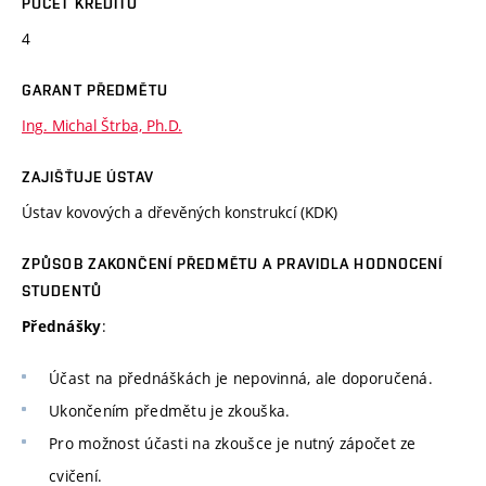
POČET KREDITŮ
4
GARANT PŘEDMĚTU
Ing. Michal Štrba, Ph.D.
ZAJIŠŤUJE ÚSTAV
Ústav kovových a dřevěných konstrukcí (KDK)
ZPŮSOB ZAKONČENÍ PŘEDMĚTU A PRAVIDLA HODNOCENÍ
STUDENTŮ
:
Přednášky
Účast na přednáškách je nepovinná, ale doporučená.
Ukončením předmětu je zkouška.
Pro možnost účasti na zkoušce je nutný zápočet ze
cvičení.