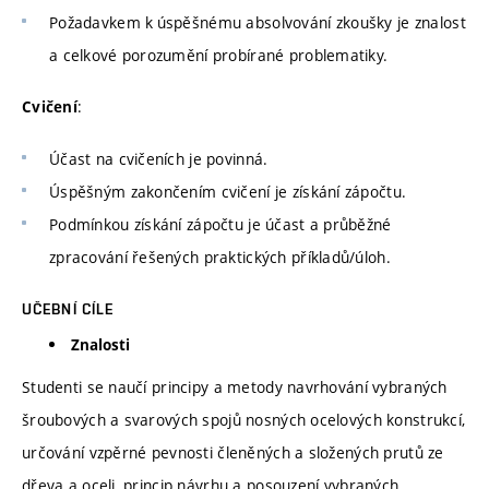
Požadavkem k úspěšnému absolvování zkoušky je znalost
a celkové porozumění probírané problematiky.
:
Cvičení
Účast na cvičeních je povinná.
Úspěšným zakončením cvičení je získání zápočtu.
Podmínkou získání zápočtu je účast a průběžné
zpracování řešených praktických příkladů/úloh.
UČEBNÍ CÍLE
Znalosti
Studenti se naučí principy a metody navrhování vybraných
šroubových a svarových spojů nosných ocelových konstrukcí,
určování vzpěrné pevnosti členěných a složených prutů ze
dřeva a oceli, princip návrhu a posouzení vybraných