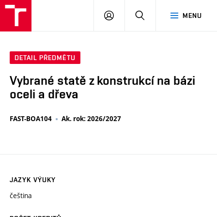
VUT
PŘIHLÁSIT
HLEDAT
MENU
SE
DETAIL PŘEDMĚTU
Vybrané statě z konstrukcí na bázi
oceli a dřeva
FAST-BOA104
Ak. rok: 2026/2027
JAZYK VÝUKY
čeština