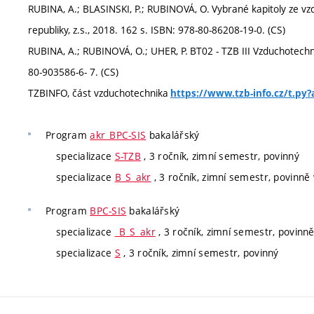
RUBINA, A.; BLASINSKI, P.; RUBINOVÁ, O. Vybrané kapitoly ze vz
republiky, z.s., 2018. 162 s. ISBN: 978-80-86208-19-0. (CS)
RUBINA, A.; RUBINOVÁ, O.; UHER, P. BT02 - TZB III Vzduchotechnik
80-903586-6- 7. (CS)
TZBINFO, část vzduchotechnika
https://www.tzb-info.cz/t.py
Program
akr_BPC-SIS
bakalářský
specializace
S-TZB
, 3 ročník, zimní semestr, povinný
specializace
B_S_akr
, 3 ročník, zimní semestr, povinně v
Program
BPC-SIS
bakalářský
specializace
_B_S_akr
, 3 ročník, zimní semestr, povinně 
specializace
S
, 3 ročník, zimní semestr, povinný