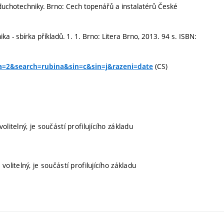
duchotechniky. Brno: Cech topenářů a instalatérů České
a - sbírka příkladů. 1. 1. Brno: Litera Brno, 2013. 94 s. ISBN:
(CS)
?a=2&search=rubina&sin=c&sin=j&razeni=date
olitelný, je součástí profilujícího základu
volitelný, je součástí profilujícího základu