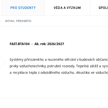
PRO STUDENTY
VĚDA A VÝZKUM
SPOL
DETAIL PŘEDMĚTU
FAST-BTA104
Ak. rok: 2026/2027
Systémy přirozeného a nuceného větrání v budovách občanské
prvky vzduchotechniky, potrubní rozvody. Tepelná zátěž a sys
a recyklace tepla z odváděného vzduchu. Akustika ve vzduch