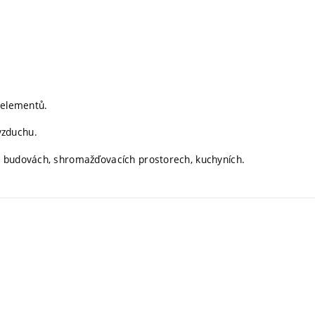
 elementů.
vzduchu.
h budovách, shromažďovacích prostorech, kuchyních.