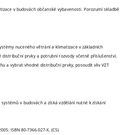
matizace v budovách občanské vybavenosti. Porozumí skladbě
stémy nuceného větrání a klimatizace v základních
istribuční prvky a potrubní rozvody včetně příslušenství.
u a vybrat vhodné distribuční prvky, posoudit vliv VZT
 systémů v budovách a získá vzdělání nutné k získání
005. ISBN 80-7366-027-X. (CS)