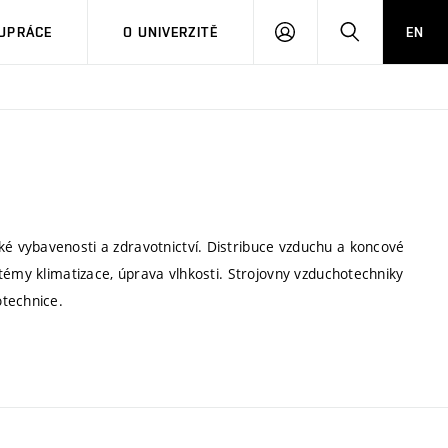
PŘIHLÁSIT
HLEDAT
UPRÁCE
O UNIVERZITĚ
EN
SE
 vybavenosti a zdravotnictví. Distribuce vzduchu a koncové
témy klimatizace, úprava vlhkosti. Strojovny vzduchotechniky
otechnice.