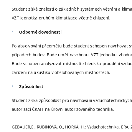
Student získá znalosti o základních systémech větrání a kli
VZT jednotky, druhům klimatizace včetně chlazení.
Odborné dovednosti
Po absolvování předmětu bude student schopen navrhovat sy
případech budov. Bude umět navrhnout VZT jednotku, vhodné d
Bude schopen analyzovat místnosti z hlediska proudění vzduch
zařízení na akustiku v obsluhovaných místnostech.
Způsobilost
Student získá způsobilost pro navrhování vzduchotechnických
autorizaci ČKAIT na úrovni autorizovaného technika.
GEBAUER,G., RUBINOVÁ, O., HORKÁ, H.: Vzduchotechnika. ERA, 2