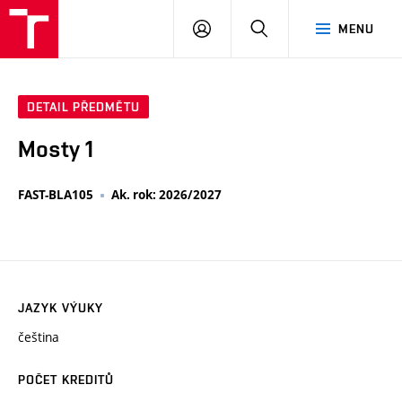
VUT
PŘIHLÁSIT
HLEDAT
MENU
SE
DETAIL PŘEDMĚTU
Mosty 1
FAST-BLA105
Ak. rok: 2026/2027
JAZYK VÝUKY
čeština
POČET KREDITŮ