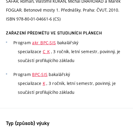
ŠAFÁŘ, Roman, Vlastimil KUKAŇ, Michal DRAHORÁD a Marek
FOGLAR. Betonové mosty 1. Přednášky. Praha: ČVUT, 2010.
ISBN 978-80-01-04661-6 (CS)
ZAŘAZENÍ PŘEDMĚTU VE STUDIJNÍCH PLÁNECH
Program
akr_BPC-SIS
bakalářský
specializace
C_K
, 3 ročník, letní semestr, povinný, je
součástí profilujícího základu
Program
BPC-SIS
bakalářský
specializace
K
, 3 ročník, letní semestr, povinný, je
součástí profilujícího základu
Typ (způsob) výuky