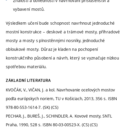
Znalosti a dovednosti v navrhování příslušenství a
vybavení mostů.
Výsledkem učení bude schopnost navrhnout jednoduché
mostní konstrukce – deskové a trámové mosty, příhradové
mosty a mosty s plnostěnnými nosníky, jednoduché
obloukové mosty. Důraz je kladen na pochopení
konstrukčního působení a návrh, který se vyznačuje nízkou
spotřebou materiálu.
ZÁKLADNÍ LITERATURA
KVOČÁK, V., VIČAN, J. a kol. Navrhovanie oceľových mostov
podľa európskych noriem, TU v Košiciach, 2013, 356 s. ISBN
978-80-553-1614-7. (SK) (CS)
PECHAR, J., BUREŠ, J., SCHINDLER, A. Kovové mosty, SNTL
Praha, 1990, 528 s. ISBN 80-03-00523-X. (CS) (CS)