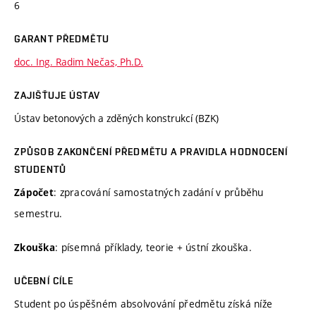
6
GARANT PŘEDMĚTU
doc. Ing. Radim Nečas, Ph.D.
ZAJIŠŤUJE ÚSTAV
Ústav betonových a zděných konstrukcí (BZK)
ZPŮSOB ZAKONČENÍ PŘEDMĚTU A PRAVIDLA HODNOCENÍ
STUDENTŮ
: zpracování samostatných zadání v průběhu
Zápočet
semestru.
: písemná příklady, teorie + ústní zkouška.
Zkouška
UČEBNÍ CÍLE
Student po úspěšném absolvování předmětu získá níže