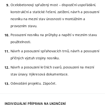
Ocelobetonový spřažený most – dispoziční uspořádání,
konstrukční a statické řešení, zatížení, návrh a posouzení
nosníku na mezní stav únosnosti v montážním a
provozním stavu.
Posouzení nosníku na průhyby a napětí v mezním stavu
použitelnosti.
Návrh a posouzení spřahovacích trnů, návrh a posouzení
příčných výztuh stojiny nosníku.
Návrh a posouzení krčních svarů, posouzení na mezní
stav únavy. Výkresová dokumentace.
Odevzdání projektu. Zápočet.
INDIVIDUÁLNÍ PŘÍPRAVA NA UKONČENÍ