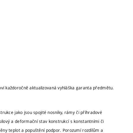
oví každoročně aktualizovaná vyhláška garanta předmětu.
strukce jako jsou spojité nosníky, rámy či příhradové
ilový a deformační stav konstrukcí s konstantními či
změny teplot a popuštění podpor. Porozumí rozdílům a