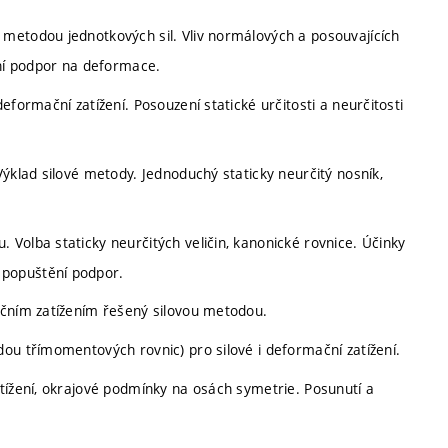
metodou jednotkových sil. Vliv normálových a posouvajících
ění podpor na deformace.
eformační zatížení. Posouzení statické určitosti a neurčitosti
ýklad silové metody. Jednoduchý staticky neurčitý nosník,
Volba staticky neurčitých veličin, kanonické rovnice. Účinky
 popuštění podpor.
ačním zatížením řešený silovou metodou.
ou třímomentových rovnic) pro silové i deformační zatížení.
tížení, okrajové podmínky na osách symetrie. Posunutí a