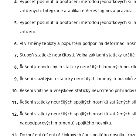
Výpočet posunutí a pootočení metodou jednotkových sil 
zatížených. Integrace a aplikace Vereščaginova pravidla.
Výpočet posunutí a pootočení metodou jednotkových sil na
zatížení.
Vliv změny teploty a popuštění podpor na deformaci nosn
Stupeň statické neurčitosti. Volba základní staticky určité
Řešení jednoduchých staticky neurčitých lomených nosník
Řešení složitějších staticky neurčitých lomených nosníků
Řešení vnitřně a vnějškově staticky neurčitého příhrado
Řešení staticky neurčitých spojitých nosníků zatížených s
Řešení staticky neurčitých spojitých nosníků zatížených 
nadpodporových momentů spojitého nosníku.
Dokončení řešení příčinkových čar spojitého nosníku, rozm