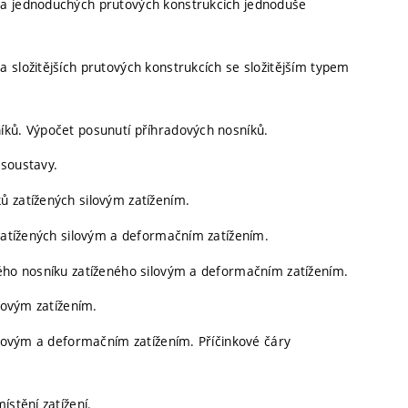
na jednoduchých prutových konstrukcích jednoduše
 složitějších prutových konstrukcích se složitějším typem
íků. Výpočet posunutí příhradových nosníků.
 soustavy.
ů zatížených silovým zatížením.
 zatížených silovým a deformačním zatížením.
vého nosníku zatíženého silovým a deformačním zatížením.
ilovým zatížením.
silovým a deformačním zatížením. Příčinkové čáry
ístění zatížení.