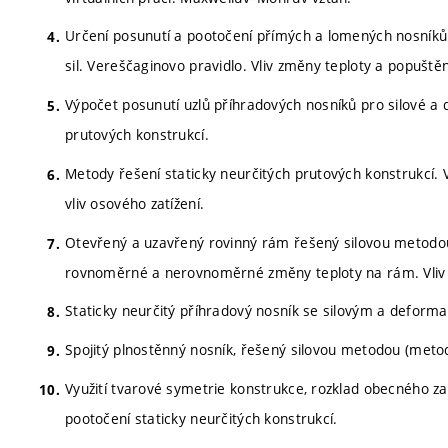
Určení posunutí a pootočení přímých a lomených nosníků 
sil. Vereščaginovo pravidlo. Vliv změny teploty a popušt
Výpočet posunutí uzlů příhradových nosníků pro silové a d
prutových konstrukcí.
Metody řešení staticky neurčitých prutových konstrukcí. V
vliv osového zatížení.
Otevřený a uzavřený rovinný rám řešený silovou metodou. 
rovnoměrné a nerovnoměrné změny teploty na rám. Vliv
Staticky neurčitý příhradový nosník se silovým a deform
Spojitý plnostěnný nosník, řešený silovou metodou (metod
Využití tvarové symetrie konstrukce, rozklad obecného za
pootočení staticky neurčitých konstrukcí.