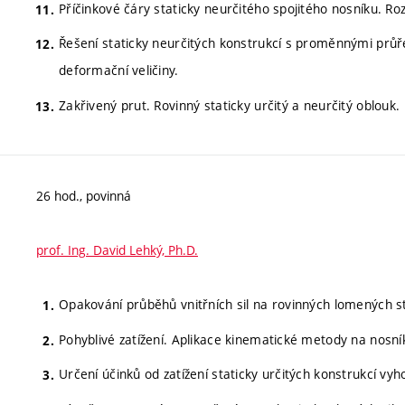
Příčinkové čáry staticky neurčitého spojitého nosníku. Ro
Řešení staticky neurčitých konstrukcí s proměnnými průřezy
deformační veličiny.
Zakřivený prut. Rovinný staticky určitý a neurčitý oblouk.
26 hod., povinná
prof. Ing. David Lehký, Ph.D.
Opakování průběhů vnitřních sil na rovinných lomených st
Pohyblivé zatížení. Aplikace kinematické metody na nosn
Určení účinků od zatížení staticky určitých konstrukcí vy