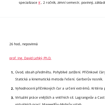
specializace
K
, 2 ročník, zimní semestr, povinný, základ
26 hod., nepovinná
prof. Ing. David Lehký, Ph.D.
Úvod, obsah předmětu. Pohyblivé zatížení. Příčinkové čáry 
Statická a kinematická metoda řešení. Gerberův nosník.
Vyhodnocení příčinkových čar a určení extrémů. Kritéri
Virtuální práce vnějších a vnitřních sil. Lagrangeův a Cast
virtuálních prací. Maxwellův–Mohrův vztah.