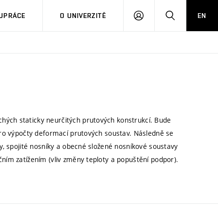
PŘIHLÁSIT
HLEDAT
UPRÁCE
O UNIVERZITĚ
EN
SE
hých staticky neurčitých prutových konstrukcí. Bude
 pro výpočty deformací prutových soustav. Následně se
ky, spojité nosníky a obecné složené nosníkové soustavy
čním zatížením (vliv změny teploty a popuštění podpor).