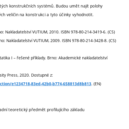
čitých konstrukčních systémů. Budou umět najít polohy
ch veličin na konstrukci a tyto účinky vyhodnotit.
 Brno: Nakladatelství VUTIUM, 2010. ISBN 978-80-214-3419-6. (CS)
. Brno: Nakladatelství VUTIUM, 2009. ISBN 978-80-214-3428-8. (CS)
Statika I – řešené příklady. Brno: Akademické nakladatelství
rsity Press, 2020. Dostupné z:
. (EN)
section/e1234718-83ed-42b0-b774-658813d8b813
ladní teoretický předmět profilujícího základu