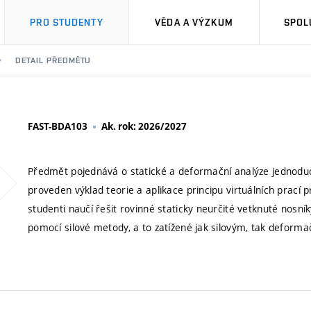
PRO STUDENTY
VĚDA A VÝZKUM
SPOL
DETAIL PŘEDMĚTU
FAST-BDA103
Ak. rok: 2026/2027
Předmět pojednává o statické a deformační analýze jednoduc
proveden výklad teorie a aplikace principu virtuálních prací
studenti naučí řešit rovinné staticky neurčité vetknuté nosní
pomocí silové metody, a to zatížené jak silovým, tak deforma