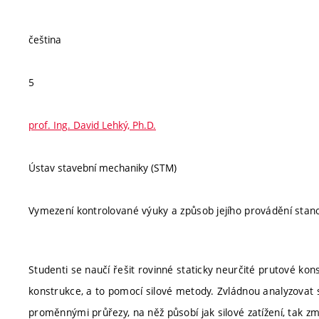
čeština
5
prof. Ing. David Lehký, Ph.D.
Ústav stavební mechaniky (STM)
Vymezení kontrolované výuky a způsob jejího provádění stan
Studenti se naučí řešit rovinné staticky neurčité prutové kon
konstrukce, a to pomocí silové metody. Zvládnou analyzovat s
proměnnými průřezy, na něž působí jak silové zatížení, tak 