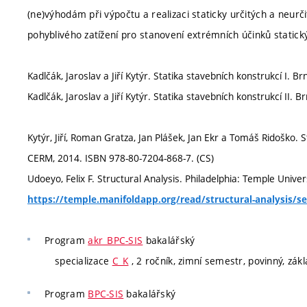
(ne)výhodám při výpočtu a realizaci staticky určitých a neur
pohyblivého zatížení pro stanovení extrémních účinků statický
Kadlčák, Jaroslav a Jiří Kytýr. Statika stavebních konstrukcí I.
Kadlčák, Jaroslav a Jiří Kytýr. Statika stavebních konstrukcí II
Kytýr, Jiří, Roman Gratza, Jan Plášek, Jan Ekr a Tomáš Ridoško. 
CERM, 2014. ISBN 978-80-7204-868-7. (CS)
Udoeyo, Felix F. Structural Analysis. Philadelphia: Temple Unive
https://temple.manifoldapp.org/read/structural-analysis/
Program
akr_BPC-SIS
bakalářský
specializace
C_K
, 2 ročník, zimní semestr, povinný, zák
Program
BPC-SIS
bakalářský