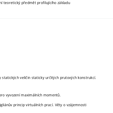
ní teoretický předmět profilujícího základu
statických veličin staticky určitých prutových konstrukcí.
a pro vyvození maximálních momentů.
igliánův princip virtuálních prací. Věty o vzájemnosti