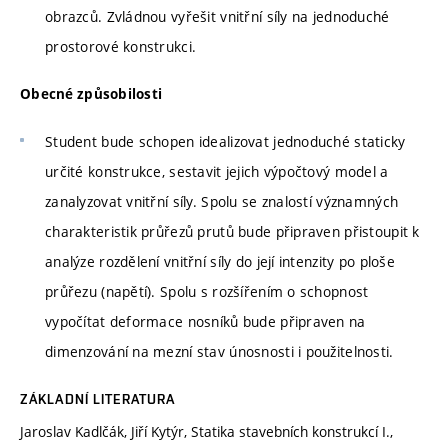
obrazců. Zvládnou vyřešit vnitřní síly na jednoduché
prostorové konstrukci.
Obecné způsobilosti
Student bude schopen idealizovat jednoduché staticky
určité konstrukce, sestavit jejich výpočtový model a
zanalyzovat vnitřní síly. Spolu se znalostí významných
charakteristik průřezů prutů bude připraven přistoupit k
analýze rozdělení vnitřní síly do její intenzity po ploše
průřezu (napětí). Spolu s rozšířením o schopnost
vypočítat deformace nosníků bude připraven na
dimenzování na mezní stav únosnosti i použitelnosti.
ZÁKLADNÍ LITERATURA
Jaroslav Kadlčák, Jiří Kytýr, Statika stavebních konstrukcí I.,