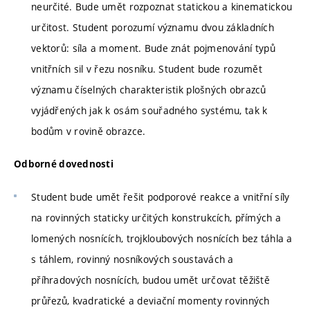
neurčité. Bude umět rozpoznat statickou a kinematickou
určitost. Student porozumí významu dvou základních
vektorů: síla a moment. Bude znát pojmenování typů
vnitřních sil v řezu nosníku. Student bude rozumět
významu číselných charakteristik plošných obrazců
vyjádřených jak k osám souřadného systému, tak k
bodům v rovině obrazce.
Odborné dovednosti
Student bude umět řešit podporové reakce a vnitřní síly
na rovinných staticky určitých konstrukcích, přímých a
lomených nosnících, trojkloubových nosnících bez táhla a
s táhlem, rovinný nosníkových soustavách a
příhradových nosnících, budou umět určovat těžiště
průřezů, kvadratické a deviační momenty rovinných