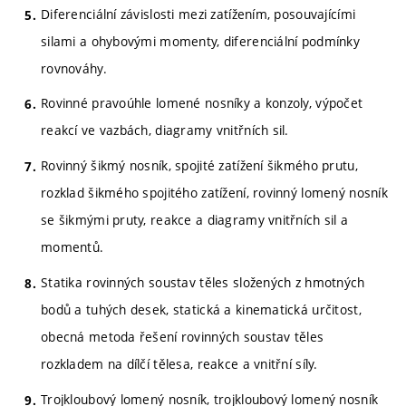
Diferenciální závislosti mezi zatížením, posouvajícími
silami a ohybovými momenty, diferenciální podmínky
rovnováhy.
Rovinné pravoúhle lomené nosníky a konzoly, výpočet
reakcí ve vazbách, diagramy vnitřních sil.
Rovinný šikmý nosník, spojité zatížení šikmého prutu,
rozklad šikmého spojitého zatížení, rovinný lomený nosník
se šikmými pruty, reakce a diagramy vnitřních sil a
momentů.
Statika rovinných soustav těles složených z hmotných
bodů a tuhých desek, statická a kinematická určitost,
obecná metoda řešení rovinných soustav těles
rozkladem na dílčí tělesa, reakce a vnitřní síly.
Trojkloubový lomený nosník, trojkloubový lomený nosník