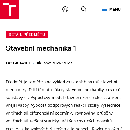
VUT
PŘIHLÁSIT
HLEDAT
MENU
SE
DETAIL PŘEDMĚTU
Stavební mechanika 1
FAST-BDA101
Ak. rok: 2026/2027
Předmět je zaměřen na výklad základních pojmů stavební
mechaniky. Dílčí témata: úkoly stavební mechaniky, rovinné
soustavy sil. Výpočtový model stavební konstrukce, zatížení,
vnější vazby. Výpočet podporových reakcí, složky výslednice
vnitřních sil, diferenciální podmínky rovnováhy, průběhy
vnitřních sil. Řešení staticky určitých rovinných nosníků
prostých, konzolových, šikmých a lomených. Rovinné složené