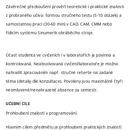
Závěrečné přezkoušení prověří teoretické i praktické znalosti
z probraného učiva: formou stručného testu (5-10 otázek) a
samostatnou prací (30-60 min) v CAD, CAM, CMM nebo
řídicím systému Sinumerik obráběcího stroje.
Účast studenta ve cvičeních i v laboratořích je povinná a
kontrolovaná. Neabsolvovaná cvičení/laboratoře je možno
nahradit zpracováním např. stručné rešerše na zadané
téma (detaily dle konzultace). Povoleny jsou maximálně čtyři
neomluvené/nenahrazené absence za semestr.
UČEBNÍ CÍLE
Prohloubení znalostí v programování.
Hlavním cílem předmětu je prohloubení praktických znalostí