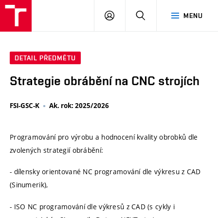
VUT
PŘIHLÁSIT
HLEDAT
MENU
SE
DETAIL PŘEDMĚTU
Strategie obrábění na CNC strojích
FSI-GSC-K
Ak. rok: 2025/2026
Programování pro výrobu a hodnocení kvality obrobků dle
zvolených strategií obrábění:
- dílensky orientované NC programování dle výkresu z CAD
(Sinumerik),
- ISO NC programování dle výkresů z CAD (s cykly i