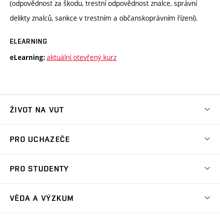
(odpovědnost za škodu, trestní odpovědnost znalce, správní
delikty znalců, sankce v trestním a občanskoprávním řízení).
ELEARNING
aktuální otevřený kurz
eLearning:
ŽIVOT NA VUT
Atmosféra VUT
PRO UCHAZEČE
Prostory školy
Proč na VUT
Koleje
PRO STUDENTY
Studijní programy
Stravování
Předměty
Studijní předpisy
Studium a stáže v zahraničí
Stipendia
Dny otevřených dveří
VĚDA A VÝZKUM
Sport na VUT
(externí
Studijní programy
Poplatky za studium
Uznání zahraničního vzdělání
Knihovny
Aktivity pro juniory
Studentský život
odkaz)
Věda a výzkum na VUT