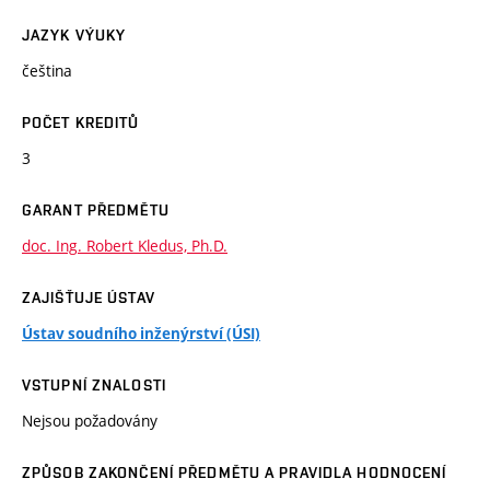
JAZYK VÝUKY
čeština
POČET KREDITŮ
3
GARANT PŘEDMĚTU
doc. Ing. Robert Kledus, Ph.D.
ZAJIŠŤUJE ÚSTAV
Ústav soudního inženýrství (ÚSI)
VSTUPNÍ ZNALOSTI
Nejsou požadovány
ZPŮSOB ZAKONČENÍ PŘEDMĚTU A PRAVIDLA HODNOCENÍ