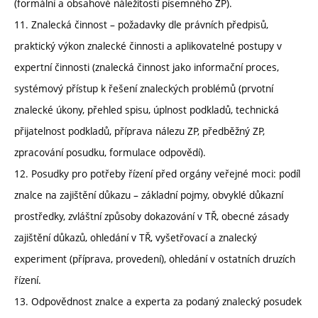
(formální a obsahové náležitosti písemného ZP).
11. Znalecká činnost – požadavky dle právních předpisů,
praktický výkon znalecké činnosti a aplikovatelné postupy v
expertní činnosti (znalecká činnost jako informační proces,
systémový přístup k řešení znaleckých problémů (prvotní
znalecké úkony, přehled spisu, úplnost podkladů, technická
přijatelnost podkladů, příprava nálezu ZP, předběžný ZP,
zpracování posudku, formulace odpovědí).
12. Posudky pro potřeby řízení před orgány veřejné moci: podíl
znalce na zajištění důkazu – základní pojmy, obvyklé důkazní
prostředky, zvláštní způsoby dokazování v TŘ, obecné zásady
zajištění důkazů, ohledání v TŘ, vyšetřovací a znalecký
experiment (příprava, provedení), ohledání v ostatních druzích
řízení.
13. Odpovědnost znalce a experta za podaný znalecký posudek