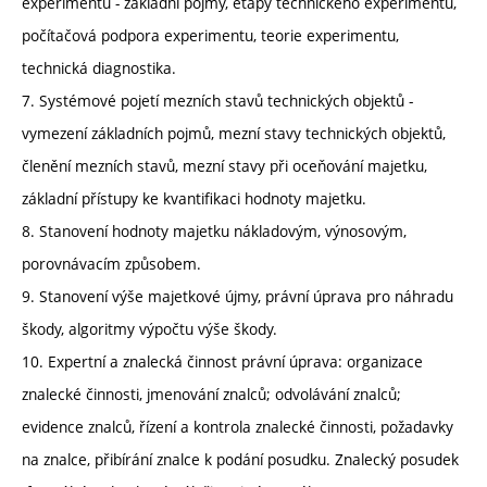
experimentu - základní pojmy, etapy technického experimentu,
počítačová podpora experimentu, teorie experimentu,
technická diagnostika.
7. Systémové pojetí mezních stavů technických objektů -
vymezení základních pojmů, mezní stavy technických objektů,
členění mezních stavů, mezní stavy při oceňování majetku,
základní přístupy ke kvantifikaci hodnoty majetku.
8. Stanovení hodnoty majetku nákladovým, výnosovým,
porovnávacím způsobem.
9. Stanovení výše majetkové újmy, právní úprava pro náhradu
škody, algoritmy výpočtu výše škody.
10. Expertní a znalecká činnost právní úprava: organizace
znalecké činnosti, jmenování znalců; odvolávání znalců;
evidence znalců, řízení a kontrola znalecké činnosti, požadavky
na znalce, přibírání znalce k podání posudku. Znalecký posudek