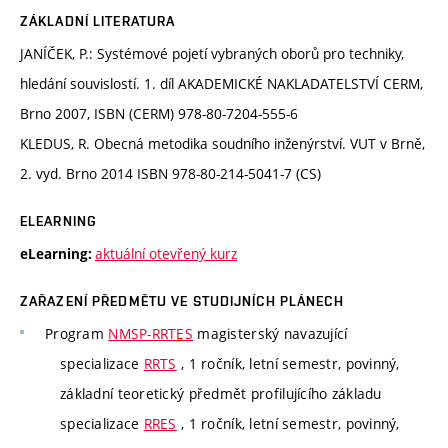
ZÁKLADNÍ LITERATURA
JANÍČEK, P.: Systémové pojetí vybraných oborů pro techniky,
hledání souvislostí. 1. díl AKADEMICKÉ NAKLADATELSTVÍ CERM,
Brno 2007, ISBN (CERM) 978-80-7204-555-6
KLEDUS, R. Obecná metodika soudního inženýrství. VUT v Brně,
2. vyd. Brno 2014 ISBN 978-80-214-5041-7 (CS)
ELEARNING
aktuální otevřený kurz
eLearning:
ZAŘAZENÍ PŘEDMĚTU VE STUDIJNÍCH PLÁNECH
Program
NMSP-RRTES
magisterský navazující
specializace
RRTS
, 1 ročník, letní semestr, povinný,
základní teoretický předmět profilujícího základu
specializace
RRES
, 1 ročník, letní semestr, povinný,