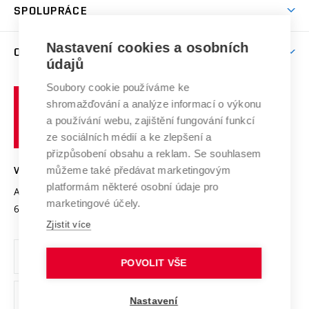
Harmonogram akademického roku
Zpracování osobních údajů studentů
Sociální bezpečí
SPOLUPRÁCE
Celoživotní vzdělávání
Brno
Podpora excelence
Závěrečné práce
Studium bez bariér
Zpracování osobních údajů uchazečů o studium
Firemní spolupráce
Mezinárodní vědecká rada
Nastavení cookies a osobních
O UNIVERZITĚ
Doktorské studium
Podpora podnikání
E-přihláška
údajů
Zahraniční spolupráce
Systém zajišťování kvality výzkumu
Profil univerzity
Spolupráce se školami
Soubory cookie používáme ke
Vysoké
Výzkumné infrastruktury
shromažďování a analýze informací o výkonu
Udržitelná univerzita
učení
Služby univerzity
Transfer znalostí
a používání webu, zajištění fungování funkcí
technické
Podnikavá univerzita / ContriBUTe
Mezinárodní dohody
ze sociálních médií a ke zlepšení a
Open Science
v
Bezpečná univerzita
přizpůsobení obsahu a reklam. Se souhlasem
Univerzitní sítě
Brně
Projekty
můžeme také předávat marketingovým
VYSOKÉ UČENÍ TECHNICKÉ V BRNĚ
Vyznamenání
platformám některé osobní údaje pro
Projekty ze strukturálních fondů
Antonínská 548/1
www.vut.cz
marketingové účely.
Organizační struktura
602 00 Brno
vut@vutbr.cz
Specifický výzkum
Zjistit více
Úřední deska
Ochrana osobních údajů
POVOLIT VŠE
(externí
Pracovní příležitosti
Nastavení