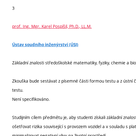
3
prof. Ing. Mgr. Karel Pospíšil, Ph.D., LL.M.
Ústav soudního inženýrství (ÚSI)
Základní znalosti středoškolské matematiky, fyziky, chemie a bio
Zkouška bude sestávat z písemné části formou testu a z ústní 
testu.
Není specifikováno.
Studijním cílem předmětu je, aby studenti získali základní znalost
ošetřovat rizika související s provozem vozidel a v souladu s p
minimalizovat negativní vlivy na životní prostředí.