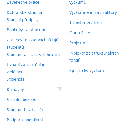
Závěrečné práce
výzkumu
Doktorské studium
Výzkumné infrastruktury
Studijní předpisy
Transfer znalostí
Poplatky za studium
Open Science
Zpracování osobních údajů
Projekty
studentů
Projekty ze strukturálních
Studium a stáže v zahraničí
fondů
Uznání zahraničního
Specifický výzkum
vzdělání
Stipendia
(externí
Knihovny
odkaz)
Sociální bezpečí
Studium bez bariér
Podpora podnikání