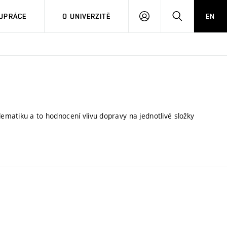
PŘIHLÁSIT
HLEDAT
UPRÁCE
O UNIVERZITĚ
EN
SE
matiku a to hodnocení vlivu dopravy na jednotlivé složky