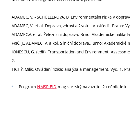
ADAMEC, V. - SCHÜLLEROVA, B. Environmentální rizika v dopravě
ADAMEC, V. et al. Doprava, zdraví a životní prostředí.. Praha: 
ADAMEC,V. et al. Železniční doprava. Brno: Akademické nakladat
FRIČ, J., ADAMEC, V. a kol. Silniční doprava.. Brno: Akademické
IONESCU, G. (edit). Transportation and Environment. Assessmen
2.
TICHÝ, Milík. Ovládání rizika: analýza a management. Vyd. 1. Pr
Program
NMSP-EID
magisterský navazující 2 ročník, letní