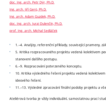
doc. Ing. arch. Petr Dýr, Ph.D.
Ing. arch. Jiří Gerö, Ph.D.
Ing. arch. Adam Guzdek, Ph.D.
doc. Ing. arch. Juraj Dulenčín, Ph.D.
prof. Ing. arch. Michal Sedláček
1.–4. Analýzy, referenční příklady, související prameny, zá
5. Kritika rozpracovaného projektu vedená kolektivem pe
stanovení dalšího postupu.
6.–9. Rozpracování potvrzeného konceptu.
10. Kritika výsledného řešení projektu vedená kolektive
ideového řešení.
11.–13. Výsledné zpracování finální podoby projektu a všec
Ateliérová tvorba je vždy individuální, samostatnou prací stud