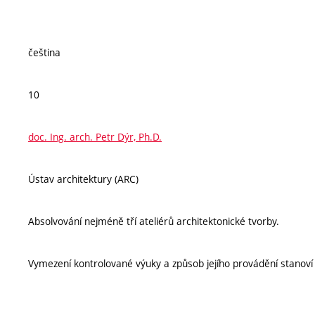
čeština
10
doc. Ing. arch. Petr Dýr, Ph.D.
Ústav architektury (ARC)
Absolvování nejméně tří ateliérů architektonické tvorby.
Vymezení kontrolované výuky a způsob jejího provádění stanov