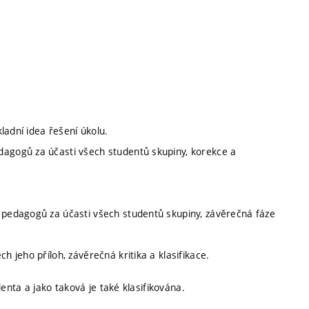
kladní idea řešení úkolu.
dagogů za účasti všech studentů skupiny, korekce a
m pedagogů za účasti všech studentů skupiny, závěrečná fáze
h jeho příloh, závěrečná kritika a klasifikace.
enta a jako taková je také klasifikována.