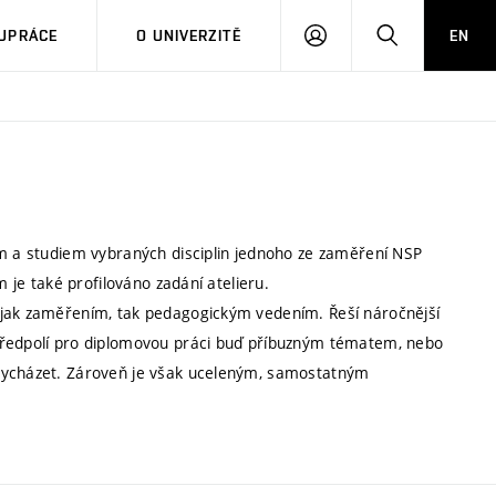
PŘIHLÁSIT
HLEDAT
UPRÁCE
O UNIVERZITĚ
EN
SE
em a studiem vybraných disciplin jednoho ze zaměření NSP
m je také profilováno zadání atelieru.
 jak zaměřením, tak pedagogickým vedením. Řeší náročnější
předpolí pro diplomovou práci buď příbuzným tématem, nebo
 vycházet. Zároveň je však uceleným, samostatným