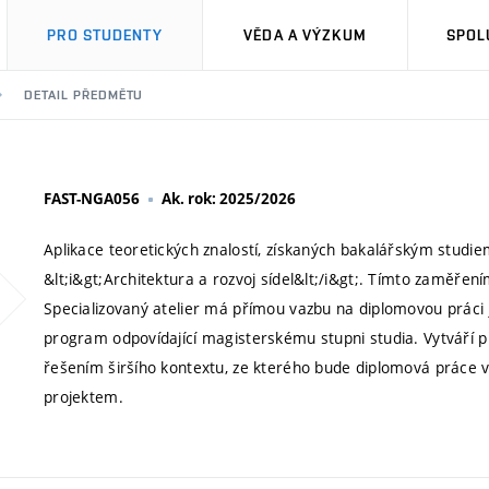
PRO STUDENTY
VĚDA A VÝZKUM
SPOL
DETAIL PŘEDMĚTU
FAST-NGA056
Ak. rok: 2025/2026
Aplikace teoretických znalostí, získaných bakalářským studi
&lt;i&gt;Architektura a rozvoj sídel&lt;/i&gt;. Tímto zaměření
Specializovaný atelier má přímou vazbu na diplomovou práci
program odpovídající magisterskému stupni studia. Vytváří 
řešením širšího kontextu, ze kterého bude diplomová práce
projektem.