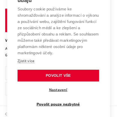
údajů
Zahraniční spolupráce
Systém zajišťování kvality výzkumu
Profil univerzity
Spolupráce se školami
Soubory cookie používáme ke
Vysoké
Výzkumné infrastruktury
shromažďování a analýze informací o výkonu
Udržitelná univerzita
učení
Služby univerzity
Transfer znalostí
a používání webu, zajištění fungování funkcí
technické
Podnikavá univerzita / ContriBUTe
Mezinárodní dohody
ze sociálních médií a ke zlepšení a
Open Science
v
Bezpečná univerzita
přizpůsobení obsahu a reklam. Se souhlasem
Univerzitní sítě
Brně
Projekty
můžeme také předávat marketingovým
VYSOKÉ UČENÍ TECHNICKÉ V BRNĚ
Vyznamenání
platformám některé osobní údaje pro
Projekty ze strukturálních fondů
Antonínská 548/1
www.vut.cz
marketingové účely.
Organizační struktura
602 00 Brno
vut@vutbr.cz
Specifický výzkum
Zjistit více
Úřední deska
Ochrana osobních údajů
POVOLIT VŠE
(externí
Pracovní příležitosti
Nastavení
odkaz)
Podpora a rozvoj zaměstnanců a studujících
Povolit pouze nezbytné
Rovné příležitosti
Copyright © 2026 VUT
Sociální bezpečí