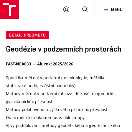
VUT
PŘIHLÁSIT
HLEDAT
MENU
SE
DETAIL PŘEDMĚTU
Geodézie v podzemních prostorách
FAST-NEA033
Ak. rok: 2025/2026
Specifika měření v podzemí (terminologie, měřidla,
stabilizace bodů, zvláštní podmínky).
Metody měření v podzemí (úhlové, délkové, magnetické,
gyroskopické), přesnost.
Metody polohového a výškového připojení, přesnost.
Důlní měřická dokumentace, důlní mapy.
Vlivy poddolování, metody geodetického a geotechnického