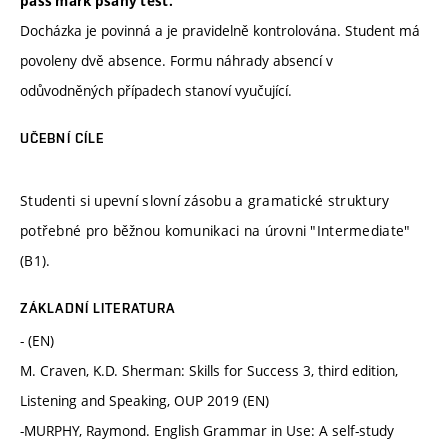
pass mark psaný test.
Docházka je povinná a je pravidelně kontrolována. Student má
povoleny dvě absence. Formu náhrady absencí v
odůvodněných případech stanoví vyučující.
UČEBNÍ CÍLE
Studenti si upevní slovní zásobu a gramatické struktury
potřebné pro běžnou komunikaci na úrovni "Intermediate"
(B1).
ZÁKLADNÍ LITERATURA
- (EN)
M. Craven, K.D. Sherman: Skills for Success 3, third edition,
Listening and Speaking, OUP 2019 (EN)
-MURPHY, Raymond. English Grammar in Use: A self-study