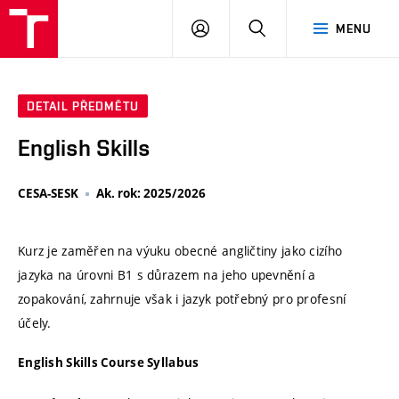
VUT
PŘIHLÁSIT
HLEDAT
MENU
SE
DETAIL PŘEDMĚTU
English Skills
CESA-SESK
Ak. rok: 2025/2026
Kurz je zaměřen na výuku obecné angličtiny jako cizího
jazyka na úrovni B1 s důrazem na jeho upevnění a
zopakování, zahrnuje však i jazyk potřebný pro profesní
účely.
English Skills Course Syllabus