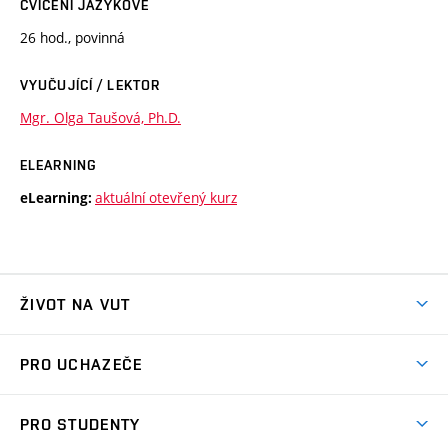
CVIČENÍ JAZYKOVÉ
26 hod., povinná
VYUČUJÍCÍ / LEKTOR
Mgr. Olga Taušová, Ph.D.
ELEARNING
aktuální otevřený kurz
eLearning:
ŽIVOT NA VUT
Atmosféra VUT
PRO UCHAZEČE
Prostory školy
Proč na VUT
Koleje
PRO STUDENTY
Studijní programy