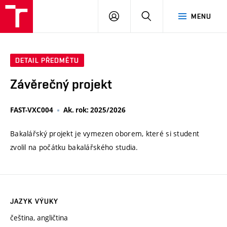
VUT
PŘIHLÁSIT
HLEDAT
MENU
SE
DETAIL PŘEDMĚTU
Závěrečný projekt
FAST-VXC004
Ak. rok: 2025/2026
Bakalářský projekt je vymezen oborem, které si student
zvolil na počátku bakalářského studia.
JAZYK VÝUKY
čeština, angličtina