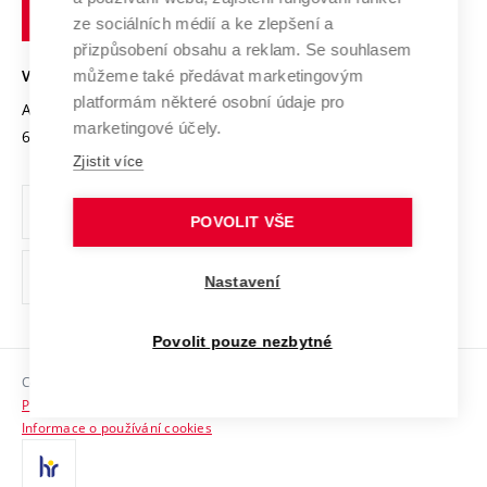
technické
Podnikavá univerzita / ContriBUTe
Mezinárodní dohody
ze sociálních médií a ke zlepšení a
Open Science
v
Bezpečná univerzita
přizpůsobení obsahu a reklam. Se souhlasem
Univerzitní sítě
Brně
Projekty
můžeme také předávat marketingovým
VYSOKÉ UČENÍ TECHNICKÉ V BRNĚ
Vyznamenání
platformám některé osobní údaje pro
Projekty ze strukturálních fondů
Antonínská 548/1
www.vut.cz
marketingové účely.
Organizační struktura
602 00 Brno
vut@vutbr.cz
Specifický výzkum
Zjistit více
Úřední deska
Ochrana osobních údajů
POVOLIT VŠE
(externí
Pracovní příležitosti
Nastavení
odkaz)
Podpora a rozvoj zaměstnanců a studujících
Povolit pouze nezbytné
Rovné příležitosti
Copyright © 2026 VUT
Sociální bezpečí
Prohlášení o přístupnosti
HR Award
Informace o používání cookies
Kontakty