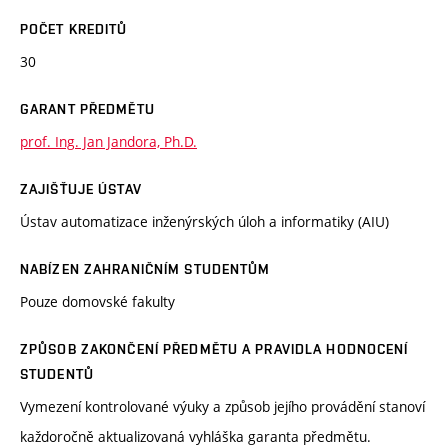
POČET KREDITŮ
30
GARANT PŘEDMĚTU
prof. Ing. Jan Jandora, Ph.D.
ZAJIŠŤUJE ÚSTAV
Ústav automatizace inženýrských úloh a informatiky (AIU)
NABÍZEN ZAHRANIČNÍM STUDENTŮM
Pouze domovské fakulty
ZPŮSOB ZAKONČENÍ PŘEDMĚTU A PRAVIDLA HODNOCENÍ
STUDENTŮ
Vymezení kontrolované výuky a způsob jejího provádění stanoví
každoročně aktualizovaná vyhláška garanta předmětu.