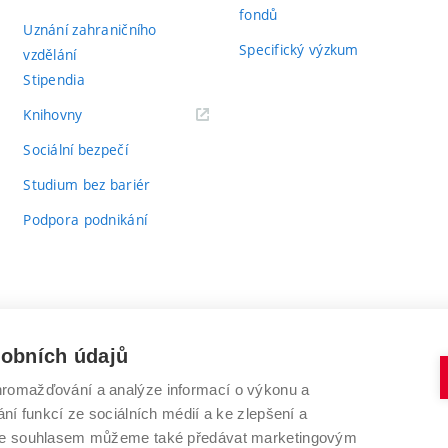
fondů
Uznání zahraničního
Specifický výzkum
vzdělání
Stipendia
(externí
Knihovny
odkaz)
Sociální bezpečí
Studium bez bariér
Podpora podnikání
sobních údajů
romažďování a analýze informací o výkonu a
VYSOKÉ UČENÍ TECHNICKÉ V BRNĚ
ní funkcí ze sociálních médií a ke zlepšení a
Antonínská 548/1
www.vut.cz
 Se souhlasem můžeme také předávat marketingovým