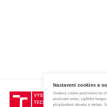
Nastavení cookies a o
Soubory cookie používáme ke sh
Vysoké
používání webu, zajištění fungová
učení
přizpůsobení obsahu a reklam.
technické