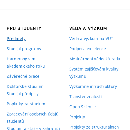
PRO STUDENTY
VĚDA A VÝZKUM
Předměty
Věda a výzkum na VUT
Studijní programy
Podpora excelence
Harmonogram
Mezinárodní vědecká rada
akademického roku
Systém zajišťování kvality
Závěrečné práce
výzkumu
Doktorské studium
Výzkumné infrastruktury
Studijní předpisy
Transfer znalostí
Poplatky za studium
Open Science
Zpracování osobních údajů
Projekty
studentů
Projekty ze strukturálních
Studium a stáže v zahraničí