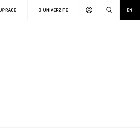
PŘIHLÁSIT
HLEDAT
UPRÁCE
O UNIVERZITĚ
EN
SE