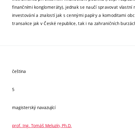
finančními konglomeráty), jednak se naučí spravovat vlastn
investování a znalostí jak s cennými papíry a komoditami 
transakce jak v České republice, tak i na zahraničních burzác
čeština
5
magisterský navazující
prof. Ing. Tomáš Meluzín, Ph.D.