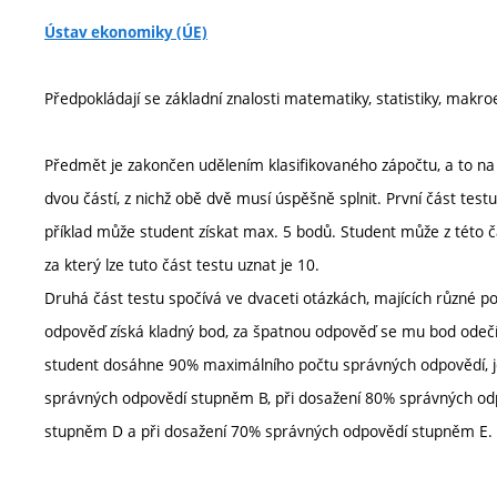
Ústav ekonomiky (ÚE)
Předpokládají se základní znalosti matematiky, statistiky, mak
Předmět je zakončen udělením klasifikovaného zápočtu, a to na
dvou částí, z nichž obě dvě musí úspěšně splnit. První část testu
příklad může student získat max. 5 bodů. Student může z této č
za který lze tuto část testu uznat je 10.
Druhá část testu spočívá ve dvaceti otázkách, majících různé p
odpověď získá kladný bod, za špatnou odpověď se mu bod odečí
student dosáhne 90% maximálního počtu správných odpovědí, j
správných odpovědí stupněm B, při dosažení 80% správných od
stupněm D a při dosažení 70% správných odpovědí stupněm E.