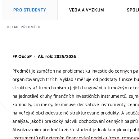
PRO STUDENTY
VĚDA A VÝZKUM
SPOL
DETAIL PŘEDMĚTU
FP-OocpP
Ak. rok: 2025/2026
Předmět je zaměřen na problematiku investic do cenných pap
organizovaných trzích. Výklad směřuje od podstaty funkce bu
struktury až k mechanismu jejich fungování a k možným ek
na jednotlivé druhy finančních investičních instrumentů, ze
komodity, cizí měny, termínové derivátové instrumenty, cenné
na veřejně obchodovatelné strukturované produkty. A součást
analýza, jakož i praktický nácvik obchodování cenných papírů 
Absolvováním předmětu získá student jednak komplexní pohle
instrumentů při externím financování podniku (resp. rozpozn