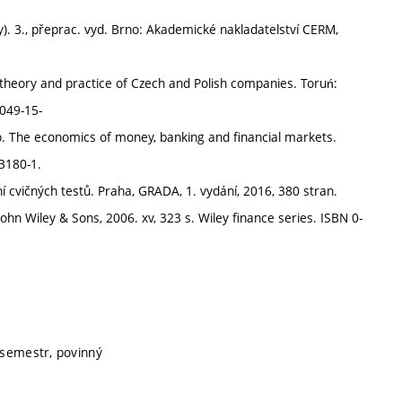
ky). 3., přeprac. vyd. Brno: Akademické nakladatelství CERM,
: theory and practice of Czech and Polish companies. Toruń:
2049-15-
 The economics of money, banking and financial markets.
3180-1.
 cvičných testů. Praha, GRADA, 1. vydání, 2016, 380 stran.
hn Wiley & Sons, 2006. xv, 323 s. Wiley finance series. ISBN 0-
í semestr, povinný