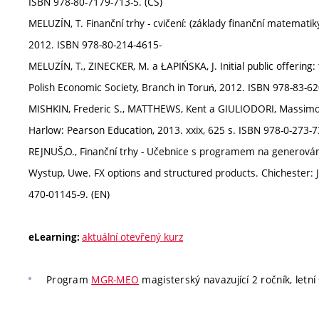
ISBN 978-80-7179-713-5. (CS)
MELUZÍN, T. Finanční trhy - cvičení: (základy finanční matemati
2012. ISBN 978-80-214-4615-
MELUZÍN, T., ZINECKER, M. a ŁAPIŃSKA, J. Initial public offering
Polish Economic Society, Branch in Toruń, 2012. ISBN 978-83-6
MISHKIN, Frederic S., MATTHEWS, Kent a GIULIODORI, Massimo.
Harlow: Pearson Education, 2013. xxix, 625 s. ISBN 978-0-273-7
REJNUŠ,O., Finanční trhy - Učebnice s programem na generování
Wystup, Uwe. FX options and structured products. Chichester: Jo
470-01145-9. (EN)
aktuální otevřený kurz
eLearning:
Program
MGR-MEO
magisterský navazující 2 ročník, letn