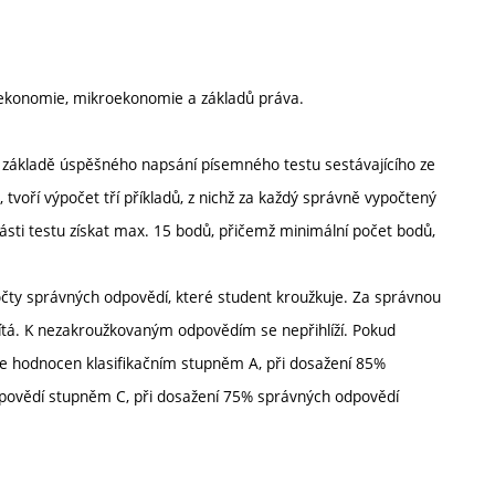
roekonomie, mikroekonomie a základů práva.
 základě úspěšného napsání písemného testu sestávajícího ze
, tvoří výpočet tří příkladů, z nichž za každý správně vypočtený
ásti testu získat max. 15 bodů, přičemž minimální počet bodů,
očty správných odpovědí, které student kroužkuje. Za správnou
tá. K nezakroužkovaným odpovědím se nepřihlíží. Pokud
e hodnocen klasifikačním stupněm A, při dosažení 85%
povědí stupněm C, při dosažení 75% správných odpovědí