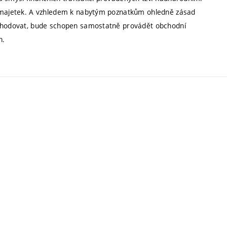
í majetek. A vzhledem k nabytým poznatkům ohledně zásad
obchodovat, bude schopen samostatně provádět obchodní
h.