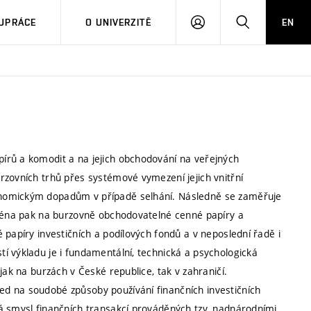
PŘIHLÁSIT
HLEDAT
UPRÁCE
O UNIVERZITĚ
EN
SE
írů a komodit a na jejich obchodování na veřejných
rzovních trhů přes systémové vymezení jejich vnitřní
onomickým dopadům v případě selhání. Následně se zaměřuje
jména pak na burzovně obchodovatelné cenné papíry a
 papíry investičních a podílových fondů a v neposlední řadě i
í výkladu je i fundamentální, technická a psychologická
jak na burzách v České republice, tak v zahraničí.
d na soudobé způsoby používání finančních investičních
á smysl finančních transakcí prováděných tzv. nadnárodními