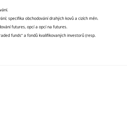
vání.
vání; specifika obchodování drahých kovů a cizích měn.
vání futures, opcí a opcí na futures.
traded funds“ a fondů kvalifikovaných investorů (resp.