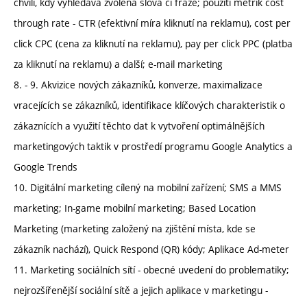
chvíli, kdy vyhledává zvolená slova či fráze; použití metrik cost
through rate - CTR (efektivní míra kliknutí na reklamu), cost per
click CPC (cena za kliknutí na reklamu), pay per click PPC (platba
za kliknutí na reklamu) a další; e-mail marketing
8. - 9. Akvizice nových zákazníků, konverze, maximalizace
vracejících se zákazníků, identifikace klíčových charakteristik o
zákaznících a využití těchto dat k vytvoření optimálnějších
marketingových taktik v prostředí programu Google Analytics a
Google Trends
10. Digitální marketing cílený na mobilní zařízení; SMS a MMS
marketing; In-game mobilní marketing; Based Location
Marketing (marketing založený na zjištění místa, kde se
zákazník nachází), Quick Respond (QR) kódy; Aplikace Ad-meter
11. Marketing sociálních sítí - obecné uvedení do problematiky;
nejrozšířenější sociální sítě a jejich aplikace v marketingu -