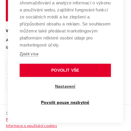
shromažďování a analýze informací o výkonu
Udržitelná univerzita
učení
Služby univerzity
Transfer znalostí
a používání webu, zajištění fungování funkcí
technické
Podnikavá univerzita / ContriBUTe
Mezinárodní dohody
ze sociálních médií a ke zlepšení a
Open Science
v
Bezpečná univerzita
přizpůsobení obsahu a reklam. Se souhlasem
Univerzitní sítě
Brně
Projekty
můžeme také předávat marketingovým
VYSOKÉ UČENÍ TECHNICKÉ V BRNĚ
Vyznamenání
platformám některé osobní údaje pro
Projekty ze strukturálních fondů
Antonínská 548/1
www.vut.cz
marketingové účely.
Organizační struktura
602 00 Brno
vut@vutbr.cz
Specifický výzkum
Zjistit více
Úřední deska
Ochrana osobních údajů
POVOLIT VŠE
(externí
Pracovní příležitosti
Nastavení
odkaz)
Podpora a rozvoj zaměstnanců a studujících
Povolit pouze nezbytné
Rovné příležitosti
Copyright © 2026 VUT
Sociální bezpečí
Prohlášení o přístupnosti
HR Award
Informace o používání cookies