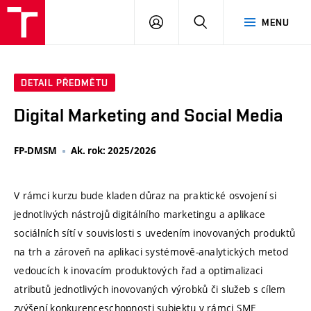
VUT
PŘIHLÁSIT
HLEDAT
MENU
SE
DETAIL PŘEDMĚTU
Digital Marketing and Social Media
FP-DMSM
Ak. rok: 2025/2026
V rámci kurzu bude kladen důraz na praktické osvojení si
jednotlivých nástrojů digitálního marketingu a aplikace
sociálních sítí v souvislosti s uvedením inovovaných produktů
na trh a zároveň na aplikaci systémově-analytických metod
vedoucích k inovacím produktových řad a optimalizaci
atributů jednotlivých inovovaných výrobků či služeb s cílem
zvýšení konkurenceschopnosti subjektu v rámci SME