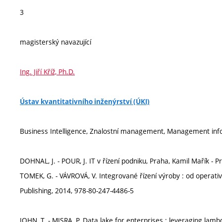
3
magisterský navazující
Ing. Jiří Kříž, Ph.D.
Ústav kvantitativního inženýrství (ÚKI)
Business Intelligence, Znalostní management, Management i
DOHNAL, J. - POUR, J. IT v řízení podniku, Praha, Kamil Mařík - 
TOMEK, G. - VÁVROVÁ, V. Integrované řízení výroby : od operati
Publishing, 2014, 978-80-247-4486-5
JOHN, T. - MISRA, P. Data lake for enterprises : leveraging lamb