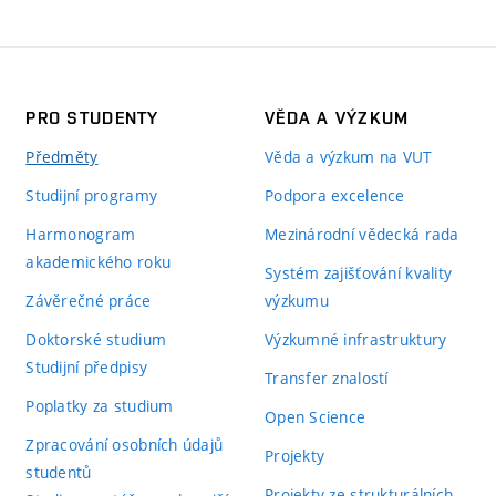
PRO STUDENTY
VĚDA A VÝZKUM
Předměty
Věda a výzkum na VUT
Studijní programy
Podpora excelence
Harmonogram
Mezinárodní vědecká rada
akademického roku
Systém zajišťování kvality
Závěrečné práce
výzkumu
Doktorské studium
Výzkumné infrastruktury
Studijní předpisy
Transfer znalostí
Poplatky za studium
Open Science
Zpracování osobních údajů
Projekty
studentů
Projekty ze strukturálních