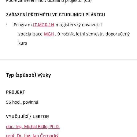
Podle zaměření individuálního projektu. (CS)
ZAŘAZENÍ PŘEDMĚTU VE STUDIJNÍCH PLÁNECH
Program
IT-MGR-1H
magisterský navazující
specializace
MGH
, 0 ročník, letní semestr, doporučený
kurs
Typ (způsob) výuky
PROJEKT
56 hod., povinná
VYUČUJÍCÍ / LEKTOR
doc. Ing. Michal Bidlo, Ph.D.
prof. Dr. Ing. Jan Černocký