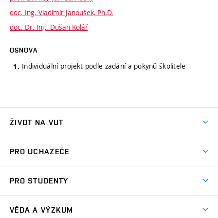
doc. Ing. Vladimír Janoušek, Ph.D.
doc. Dr. Ing. Dušan Kolář
OSNOVA
Individuální projekt podle zadání a pokynů školitele
ŽIVOT NA VUT
Atmosféra VUT
PRO UCHAZEČE
Prostory školy
Proč na VUT
Koleje
PRO STUDENTY
Studijní programy
Stravování
Předměty
Studijní předpisy
Studium a stáže v zahraničí
Stipendia
Dny otevřených dveří
VĚDA A VÝZKUM
Sport na VUT
(externí