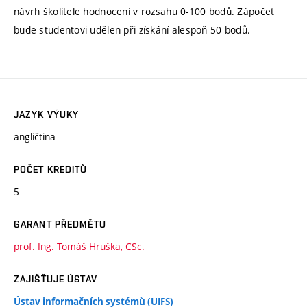
návrh školitele hodnocení v rozsahu 0-100 bodů. Zápočet
bude studentovi udělen při získání alespoň 50 bodů.
JAZYK VÝUKY
angličtina
POČET KREDITŮ
5
GARANT PŘEDMĚTU
prof. Ing. Tomáš Hruška, CSc.
ZAJIŠŤUJE ÚSTAV
Ústav informačních systémů (UIFS)