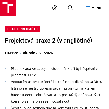
VUT
PŘIHLÁSIT
HLEDAT
MENU
SE
DETAIL PŘEDMĚTU
Projektová praxe 2 (v angličtině)
FIT-PP2e
Ak. rok: 2025/2026
Předpokládá se zapojení studentů, kteří byli úspěšní v
předmětu PP1e.
Vedoucím ústavu určení školitelé neprodleně na začátku
letního semestru upřesní zadání projektu, na kterém
bude studenti pokračovat, a to pro každý definovaný cíl,
kterého se má při řešení dosáhnout.
Školitel bude zodpovědný za kontrolu aktivity studenta.