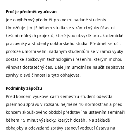
Proč je předmět vyučován
Jde o výběrový předmět pro velmi nadané studenty.
Umožňuje jim již během studia se v rámci výuky účastnit
řešení reálných projektů, které jsou obvyklé pro akademické
pracovníky a studenty doktorského studia. Předmět se učí,
protože umožní velmi nadaným studentům se v rámci výuky
dostat ke špičkovým technologiím i řešením, kterým mohou
věnovat dostatečný čas. Dále jim umožní se naučit sepisovat
zprávy o své činnosti a tyto obhajovat.
Podmínky zápočtu
Před koncem výukové části semestru student odevzdá
písemnou zprávu v rozsahu nejméně 10 normostran a před
koncem zkouškového období představí na ústavním semináři
během 15 minut výsledky, kterých dosáhl. Na základě
obhajoby a odevzdané zprávy stanoví vedoucí ústavu na