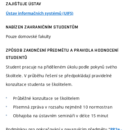
ZAJIŠŤUJE ÚSTAV
Ústav informačních systémů (UIFS)
NABÍZEN ZAHRANIČNÍM STUDENTŮM
Pouze domovské fakulty
ZPŮSOB ZAKONČENÍ PŘEDMĚTU A PRAVIDLA HODNOCENÍ
STUDENTŮ
Student pracuje na přiděleném úkolu podle pokynů svého
školitele. V průběhu řešení se předpokládají pravidelné
konzultace studenta se školitelem.
Průběžné konzultace se školitelem
Písemná zpráva v rozsahu nejméně 10 normostran
Obhajoba na ústavním semináři v délce 15 minut
Podmínkou pro pokračování v navazujícím předmětu "
PP2e -