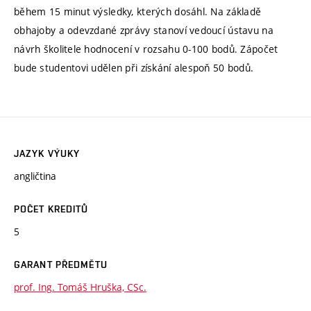
během 15 minut výsledky, kterých dosáhl. Na základě
obhajoby a odevzdané zprávy stanoví vedoucí ústavu na
návrh školitele hodnocení v rozsahu 0-100 bodů. Zápočet
bude studentovi udělen při získání alespoň 50 bodů.
JAZYK VÝUKY
angličtina
POČET KREDITŮ
5
GARANT PŘEDMĚTU
prof. Ing. Tomáš Hruška, CSc.