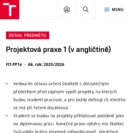
VUT
PŘIHLÁSIT
HLEDAT
MENU
SE
DETAIL PŘEDMĚTU
Projektová praxe 1 (v angličtině)
FIT-PP1e
Ak. rok: 2025/2026
Vedoucím ústavu určení školitelé s dostatečným
předstihem před zápisem vypíší projekty, na kterých
budou studenti pracovat, a pro každý definují cíl, kterého
se má při řešení dosáhnout.
Studenti se budou na projekty přihlašovat podobně jako
na diplomovou práci. Konečné právo výběru má školitel.
Svůj výběr krátce písemně zdůvodní (např. předchozí