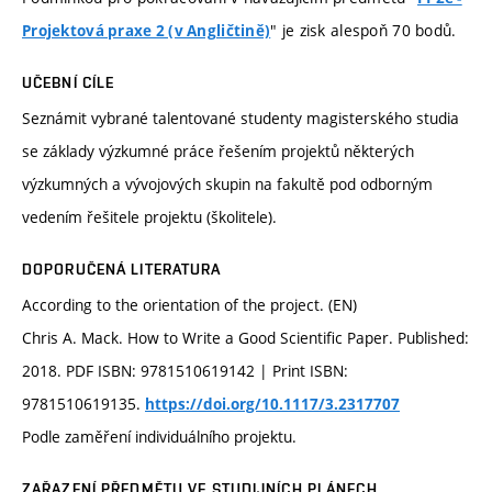
" je zisk alespoň 70 bodů.
Projektová praxe 2 (v Angličtině)
UČEBNÍ CÍLE
Seznámit vybrané talentované studenty magisterského studia
se základy výzkumné práce řešením projektů některých
výzkumných a vývojových skupin na fakultě pod odborným
vedením řešitele projektu (školitele).
DOPORUČENÁ LITERATURA
According to the orientation of the project. (EN)
Chris A. Mack. How to Write a Good Scientific Paper. Published:
2018. PDF ISBN: 9781510619142 | Print ISBN:
9781510619135.
https://doi.org/10.1117/3.2317707
Podle zaměření individuálního projektu.
ZAŘAZENÍ PŘEDMĚTU VE STUDIJNÍCH PLÁNECH