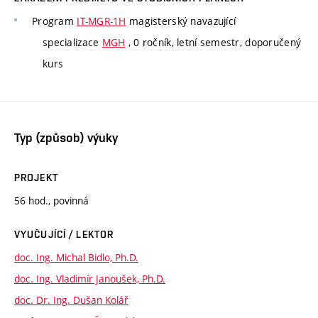
Program
IT-MGR-1H
magisterský navazující
specializace
MGH
, 0 ročník, letní semestr, doporučený
kurs
Typ (způsob) výuky
PROJEKT
56 hod., povinná
VYUČUJÍCÍ / LEKTOR
doc. Ing. Michal Bidlo, Ph.D.
doc. Ing. Vladimír Janoušek, Ph.D.
doc. Dr. Ing. Dušan Kolář