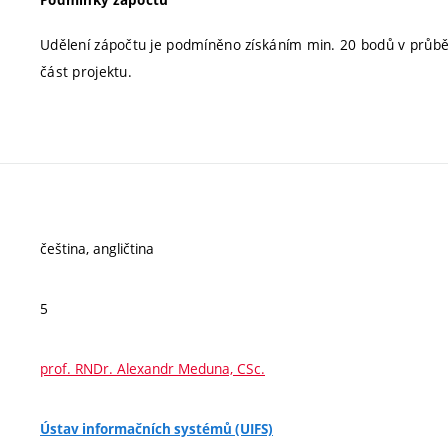
Udělení zápočtu je podmíněno získáním min. 20 bodů v průb
část projektu.
čeština, angličtina
5
prof. RNDr. Alexandr Meduna, CSc.
Ústav informačních systémů (UIFS)