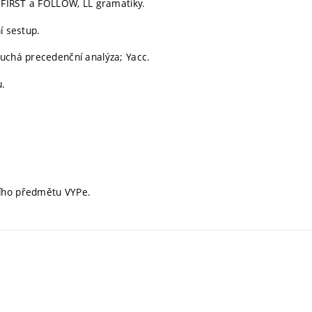
; FIRST a FOLLOW, LL gramatiky.
í sestup.
duchá precedenční analýza; Yacc.
u.
cího předmětu VYPe.