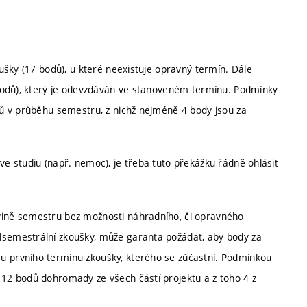
ušky (17 bodů), u které neexistuje opravný termín. Dále
bodů), který je odevzdáván ve stanoveném termínu. Podmínky
ů v průběhu semestru, z nichž nejméně 4 body jsou za
 studiu (např. nemoc), je třeba tuto překážku řádně ohlásit
ovině semestru bez možnosti náhradního, či opravného
lsemestrální zkoušky, může garanta požádat, aby body za
u prvního termínu zkoušky, kterého se zúčastní. Podmínkou
 12 bodů dohromady ze všech částí projektu a z toho 4 z