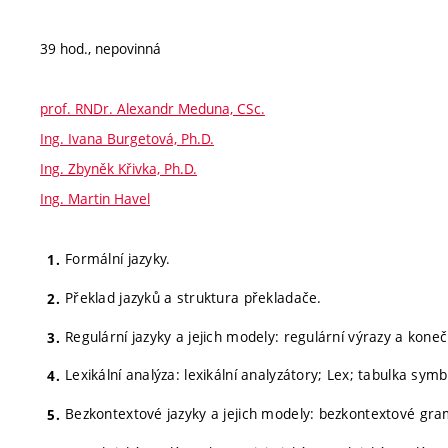
39 hod., nepovinná
prof. RNDr. Alexandr Meduna, CSc.
Ing. Ivana Burgetová, Ph.D.
Ing. Zbyněk Křivka, Ph.D.
Ing. Martin Havel
Formální jazyky.
Překlad jazyků a struktura překladače.
Regulární jazyky a jejich modely: regulární výrazy a kon
Lexikální analýza: lexikální analyzátory; Lex; tabulka symb
Bezkontextové jazyky a jejich modely: bezkontextové gra