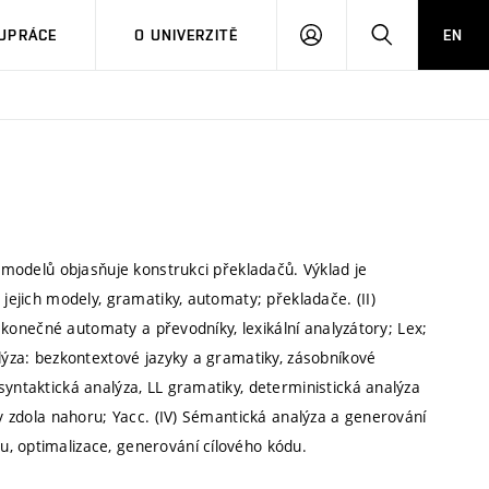
PŘIHLÁSIT
HLEDAT
UPRÁCE
O UNIVERZITĚ
EN
SE
o modelů objasňuje konstrukci překladačů. Výklad je
 jejich modely, gramatiky, automaty; překladače. (II)
y, konečné automaty a převodníky, lexikální analyzátory; Lex;
alýza: bezkontextové jazyky a gramatiky, zásobníkové
syntaktická analýza, LL gramatiky, deterministická analýza
zy zdola nahoru; Yacc. (IV) Sémantická analýza a generování
, optimalizace, generování cílového kódu.