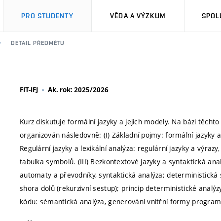
PRO STUDENTY
VĚDA A VÝZKUM
SPOL
DETAIL PŘEDMĚTU
FIT-IFJ
Ak. rok: 2025/2026
Kurz diskutuje formální jazyky a jejich modely. Na bázi těcht
organizován následovně: (I) Základní pojmy: formální jazyky a
Regulární jazyky a lexikální analýza: regulární jazyky a výraz
tabulka symbolů. (III) Bezkontextové jazyky a syntaktická an
automaty a převodníky, syntaktická analýza; deterministická 
shora dolů (rekurzivní sestup); princip deterministické analý
kódu: sémantická analýza, generování vnitřní formy programu