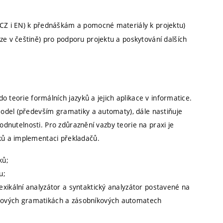
 (CZ i EN) k přednáškám a pomocné materiály k projektu)
ze v češtině) pro podporu projektu a poskytování dalších
 teorie formálních jazyků a jejich aplikace v informatice.
odel (především gramatiky a automaty), dále nastiňuje
hodnutelnosti. Pro zdůraznění vazby teorie na praxi je
ů a implementaci překladačů.
ků;
u;
xikální analyzátor a syntaktický analyzátor postavené na
tových gramatikách a zásobníkových automatech