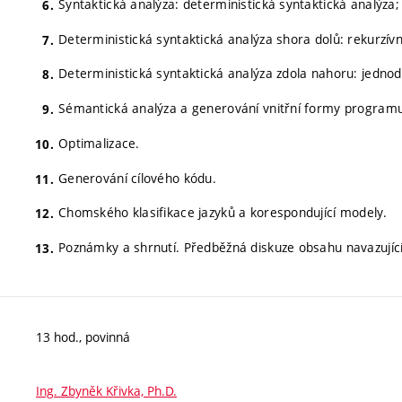
Syntaktická analýza: deterministická syntaktická analýza
Deterministická syntaktická analýza shora dolů: rekurzívn
Deterministická syntaktická analýza zdola nahoru: jedno
Sémantická analýza a generování vnitřní formy program
Optimalizace.
Generování cílového kódu.
Chomského klasifikace jazyků a korespondující modely.
Poznámky a shrnutí. Předběžná diskuze obsahu navazují
13 hod., povinná
Ing. Zbyněk Křivka, Ph.D.