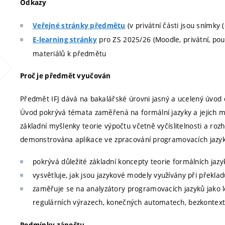
Odkazy
(v privátní části jsou snímky
Veřejné stránky předmětu
pro ZS 2025/26 (Moodle, privátní, pou
E-learning stránky
materiálů k předmětu
Proč je předmět vyučován
Předmět IFJ dává na bakalářské úrovni jasný a ucelený úvod do
Úvod pokrývá témata zaměřená na formální jazyky a jejich m
základní myšlenky teorie výpočtu včetně vyčíslitelnosti a roz
demonstrována aplikace ve zpracování programovacích jazyk
pokrývá důležité základní koncepty teorie formálních jazy
vysvětluje, jak jsou jazykové modely využívány při překlad
zaměřuje se na analyzátory programovacích jazyků jako le
regulárních výrazech, konečných automatech, bezkontex
Podmínky zápočtu