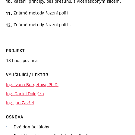
Řazení, principy, bez přesunu, s vícenásobným klíčem.
Známé metody řazení polí I
Známé metody řazení polí II.
PROJEKT
13 hod., povinná
VYUČUJÍCÍ / LEKTOR
Ing. Ivana Burgetová, Ph.D.
Ing. Daniel Dolejška
Ing. Jan Zavřel
OSNOVA
Dvě domácí úlohy