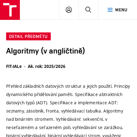
VUT
PŘIHLÁSIT
HLEDAT
MENU
SE
DETAIL PŘEDMĚTU
Algoritmy (v angličtině)
FIT-IALe
Ak. rok: 2025/2026
Přehled základních datových struktur a jejich použití. Principy
dynamického přidělování paměti. Specifikace abtraktních
datových typů (ADT). Specifikace a implementace ADT:
seznamy, zásobník, fronta, vyhledávací tabulka. Algoritmy
nad binárním stromem. Vyhledávání: sekvenční, v
neseřazeném a seřazeném poli, vyhledávání se zarážkou,
binární vyhledávání, binární vyhledávácí strom, vyvážený