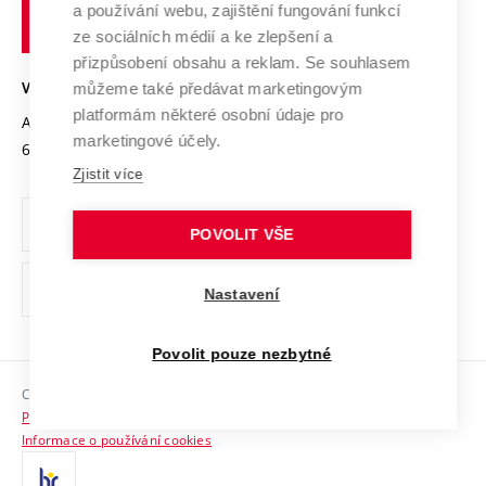
Transfer znalostí
a používání webu, zajištění fungování funkcí
technické
Podnikavá univerzita / ContriBUTe
Mezinárodní dohody
ze sociálních médií a ke zlepšení a
Open Science
v
Bezpečná univerzita
přizpůsobení obsahu a reklam. Se souhlasem
Univerzitní sítě
Brně
Projekty
můžeme také předávat marketingovým
VYSOKÉ UČENÍ TECHNICKÉ V BRNĚ
Vyznamenání
platformám některé osobní údaje pro
Projekty ze strukturálních fondů
Antonínská 548/1
www.vut.cz
marketingové účely.
Organizační struktura
602 00 Brno
vut@vutbr.cz
Specifický výzkum
Zjistit více
Úřední deska
Ochrana osobních údajů
POVOLIT VŠE
(externí
Pracovní příležitosti
Nastavení
odkaz)
Podpora a rozvoj zaměstnanců a studujících
Povolit pouze nezbytné
Rovné příležitosti
Copyright © 2026 VUT
Sociální bezpečí
Prohlášení o přístupnosti
HR Award
Informace o používání cookies