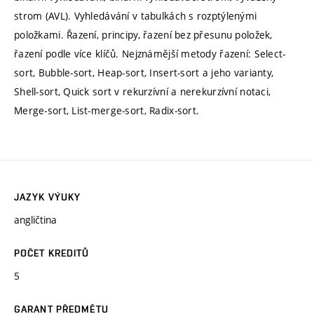
strom (AVL). Vyhledávání v tabulkách s rozptýlenými
položkami. Řazení, principy, řazení bez přesunu položek,
řazení podle více klíčů. Nejznámější metody řazení: Select-
sort, Bubble-sort, Heap-sort, Insert-sort a jeho varianty,
Shell-sort, Quick sort v rekurzívní a nerekurzívní notaci,
Merge-sort, List-merge-sort, Radix-sort.
JAZYK VÝUKY
angličtina
POČET KREDITŮ
5
GARANT PŘEDMĚTU