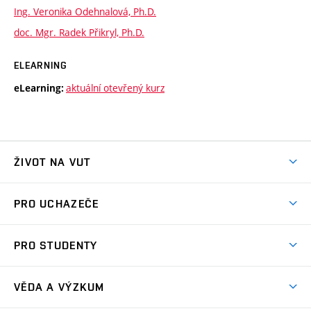
Ing. Veronika Odehnalová, Ph.D.
doc. Mgr. Radek Přikryl, Ph.D.
ELEARNING
aktuální otevřený kurz
eLearning:
ŽIVOT NA VUT
Atmosféra VUT
PRO UCHAZEČE
Prostory školy
Proč na VUT
Koleje
PRO STUDENTY
Studijní programy
Stravování
Předměty
Studijní předpisy
Studium a stáže v zahraničí
Stipendia
Dny otevřených dveří
VĚDA A VÝZKUM
Sport na VUT
(externí
Studijní programy
Poplatky za studium
Uznání zahraničního vzdělání
Knihovny
Aktivity pro juniory