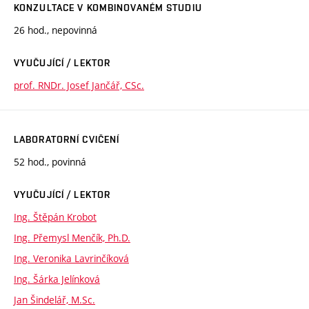
KONZULTACE V KOMBINOVANÉM STUDIU
26 hod., nepovinná
VYUČUJÍCÍ / LEKTOR
prof. RNDr. Josef Jančář, CSc.
LABORATORNÍ CVIČENÍ
52 hod., povinná
VYUČUJÍCÍ / LEKTOR
Ing. Štěpán Krobot
Ing. Přemysl Menčík, Ph.D.
Ing. Veronika Lavrinčíková
Ing. Šárka Jelínková
Jan Šindelář, M.Sc.