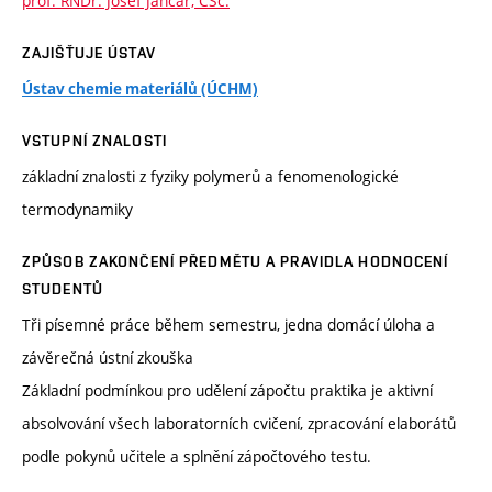
prof. RNDr. Josef Jančář, CSc.
ZAJIŠŤUJE ÚSTAV
Ústav chemie materiálů (ÚCHM)
VSTUPNÍ ZNALOSTI
základní znalosti z fyziky polymerů a fenomenologické
termodynamiky
ZPŮSOB ZAKONČENÍ PŘEDMĚTU A PRAVIDLA HODNOCENÍ
STUDENTŮ
Tři písemné práce během semestru, jedna domácí úloha a
závěrečná ústní zkouška
Základní podmínkou pro udělení zápočtu praktika je aktivní
absolvování všech laboratorních cvičení, zpracování elaborátů
podle pokynů učitele a splnění zápočtového testu.