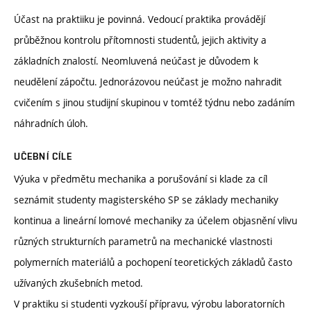
Účast na praktiiku je povinná. Vedoucí praktika provádějí
průběžnou kontrolu přítomnosti studentů, jejich aktivity a
základních znalostí. Neomluvená neúčast je důvodem k
neudělení zápočtu. Jednorázovou neúčast je možno nahradit
cvičením s jinou studijní skupinou v tomtéž týdnu nebo zadáním
náhradních úloh.
UČEBNÍ CÍLE
Výuka v předmětu mechanika a porušování si klade za cíl
seznámit studenty magisterského SP se základy mechaniky
kontinua a lineární lomové mechaniky za účelem objasnění vlivu
různých strukturních parametrů na mechanické vlastnosti
polymerních materiálů a pochopení teoretických základů často
užívaných zkušebních metod.
V praktiku si studenti vyzkouší přípravu, výrobu laboratorních