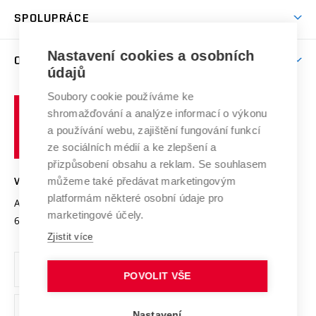
Studentský život
odkaz)
Věda a výzkum na VUT
Harmonogram akademického roku
Zpracování osobních údajů studentů
Sociální bezpečí
SPOLUPRÁCE
Celoživotní vzdělávání
Brno
Podpora excelence
Závěrečné práce
Studium bez bariér
Zpracování osobních údajů uchazečů o studium
Firemní spolupráce
Mezinárodní vědecká rada
Nastavení cookies a osobních
O UNIVERZITĚ
Doktorské studium
Podpora podnikání
E-přihláška
údajů
Zahraniční spolupráce
Systém zajišťování kvality výzkumu
Profil univerzity
Spolupráce se školami
Soubory cookie používáme ke
Vysoké
Výzkumné infrastruktury
shromažďování a analýze informací o výkonu
Udržitelná univerzita
učení
Služby univerzity
Transfer znalostí
a používání webu, zajištění fungování funkcí
technické
Podnikavá univerzita / ContriBUTe
Mezinárodní dohody
ze sociálních médií a ke zlepšení a
Open Science
v
Bezpečná univerzita
přizpůsobení obsahu a reklam. Se souhlasem
Univerzitní sítě
Brně
Projekty
můžeme také předávat marketingovým
VYSOKÉ UČENÍ TECHNICKÉ V BRNĚ
Vyznamenání
platformám některé osobní údaje pro
Projekty ze strukturálních fondů
Antonínská 548/1
www.vut.cz
marketingové účely.
Organizační struktura
602 00 Brno
vut@vutbr.cz
Specifický výzkum
Zjistit více
Úřední deska
Ochrana osobních údajů
POVOLIT VŠE
(externí
Pracovní příležitosti
Nastavení