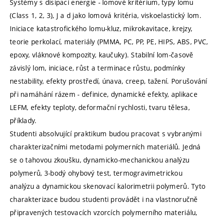
Systémy s disipací energie - lomové kritérium, typy lomu
(Class 1, 2, 3), J a d jako lomová kritéria, viskoelastický lom.
Iniciace katastrofického lomu-kluz, mikrokavitace, krejzy,
teorie perkolací, materiály (PMMA, PC, PP, PE, HIPS, ABS, PVC,
epoxy, vláknové kompozity, kaučuky). Stabilní lom-časově
závislý lom, iniciace, růst a terminace růstu, podmínky
nestability, efekty prostředí, únava, creep, tažení. Porušování
při namáhání rázem - definice, dynamické efekty, aplikace
LEFM, efekty teploty, deformační rychlosti, tvaru tělesa,
příklady.
Studenti absolvující praktikum budou pracovat s vybranými
charakterizačními metodami polymerních materiálů. Jedná
se o tahovou zkoušku, dynamicko-mechanickou analýzu
polymerů, 3-bodý ohybový test, termogravimetrickou
analýzu a dynamickou skenovací kalorimetrii polymerů. Tyto
charakterizace budou studenti provádět i na vlastnoručně
připravených testovacích vzorcích polymerního materiálu,