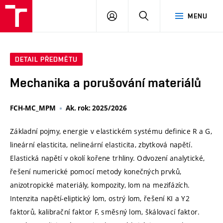
VUT
PŘIHLÁSIT
HLEDAT
MENU
SE
DETAIL PŘEDMĚTU
Mechanika a porušování materiálů
FCH-MC_MPM
Ak. rok: 2025/2026
Základní pojmy, energie v elastickém systému definice R a G,
lineární elasticita, nelineární elasticita, zbytková napětí.
Elastická napětí v okolí kořene trhliny. Odvození analytické,
řešení numerické pomocí metody konečných prvků,
anizotropické materiály, kompozity, lom na mezifázích.
Intenzita napětí-eliptický lom, ostrý lom, řešení KI a Y2
faktorů, kalibrační faktor F, směsný lom, škálovací faktor.