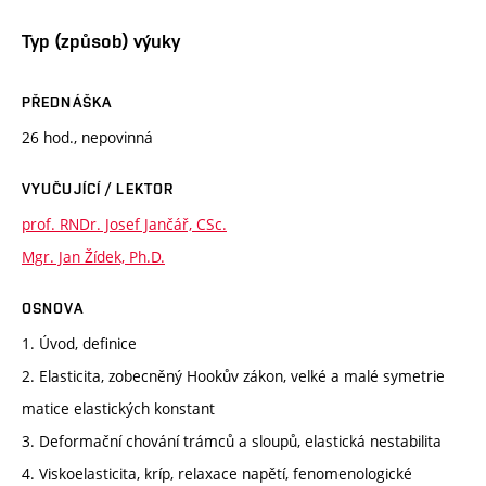
Typ (způsob) výuky
PŘEDNÁŠKA
26 hod., nepovinná
VYUČUJÍCÍ / LEKTOR
prof. RNDr. Josef Jančář, CSc.
Mgr. Jan Žídek, Ph.D.
OSNOVA
1. Úvod, definice
2. Elasticita, zobecněný Hookův zákon, velké a malé symetrie
matice elastických konstant
3. Deformační chování trámců a sloupů, elastická nestabilita
4. Viskoelasticita, kríp, relaxace napětí, fenomenologické