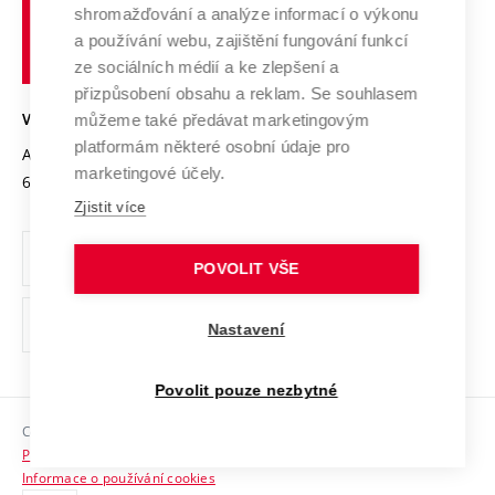
shromažďování a analýze informací o výkonu
Udržitelná univerzita
učení
Služby univerzity
Transfer znalostí
a používání webu, zajištění fungování funkcí
technické
Podnikavá univerzita / ContriBUTe
Mezinárodní dohody
ze sociálních médií a ke zlepšení a
Open Science
v
Bezpečná univerzita
přizpůsobení obsahu a reklam. Se souhlasem
Univerzitní sítě
Brně
Projekty
můžeme také předávat marketingovým
VYSOKÉ UČENÍ TECHNICKÉ V BRNĚ
Vyznamenání
platformám některé osobní údaje pro
Projekty ze strukturálních fondů
Antonínská 548/1
www.vut.cz
marketingové účely.
Organizační struktura
602 00 Brno
vut@vutbr.cz
Specifický výzkum
Zjistit více
Úřední deska
Ochrana osobních údajů
POVOLIT VŠE
(externí
Pracovní příležitosti
Nastavení
odkaz)
Podpora a rozvoj zaměstnanců a studujících
Povolit pouze nezbytné
Rovné příležitosti
Copyright © 2026 VUT
Sociální bezpečí
Prohlášení o přístupnosti
HR Award
Informace o používání cookies