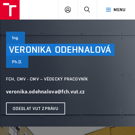
VUT
PŘIHLÁSIT
HLEDAT
MENU
SE
Ing.
VERONIKA
ODEHNALOVÁ
Ph.D.
FCH, CMV - CMV – VĚDECKÝ PRACOVNÍK
veronika.odehnalova@fch.vut.cz
ODESLAT VUT ZPRÁVU