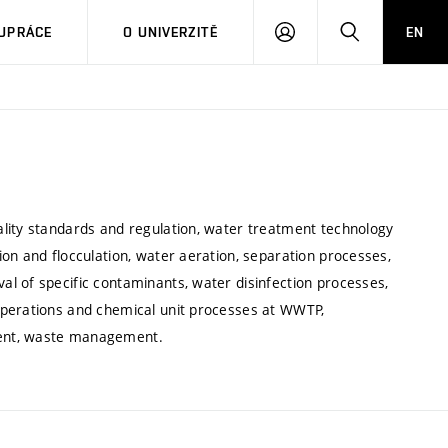
PŘIHLÁSIT
HLEDAT
UPRÁCE
O UNIVERZITĚ
EN
SE
lity standards and regulation, water treatment technology
on and flocculation, water aeration, separation processes,
l of specific contaminants, water disinfection processes,
operations and chemical unit processes at WWTP,
ment, waste management.