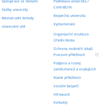
Spolupráce se školami
Podnikavá univerzita /
ContriBUTe
Služby univerzity
Bezpečná univerzita
Mezinárodní dohody
Vyznamenání
Univerzitní sítě
Organizační struktura
Úřední deska
Ochrana osobních údajů
(externí
Pracovní příležitosti
odkaz)
Podpora a rozvoj
zaměstnanců a studujících
Rovné příležitosti
Sociální bezpečí
HR Award
Kontakty