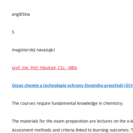
angličtina
5
magisterský navazující
prof. Ing. Petr Hlavínek, CSc., MBA
Ústav chemie a technologie ochrany životního prostředí (Ú
The courses require fundamental knowledge in chemistry.
The materials for the exam preparation are lectures on the e-
Assesment methods and criteria linked to learning outcomes: T