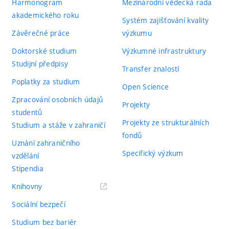
Harmonogram
Mezinárodní vědecká rada
akademického roku
Systém zajišťování kvality
Závěrečné práce
výzkumu
Doktorské studium
Výzkumné infrastruktury
Studijní předpisy
Transfer znalostí
Poplatky za studium
Open Science
Zpracování osobních údajů
Projekty
studentů
Projekty ze strukturálních
Studium a stáže v zahraničí
fondů
Uznání zahraničního
Specifický výzkum
vzdělání
Stipendia
(externí
Knihovny
odkaz)
Sociální bezpečí
Studium bez bariér