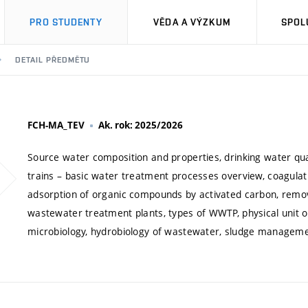
PRO STUDENTY
VĚDA A VÝZKUM
SPOL
DETAIL PŘEDMĚTU
FCH-MA_TEV
Ak. rok: 2025/2026
Source water composition and properties, drinking water qua
trains – basic water treatment processes overview, coagulati
adsorption of organic compounds by activated carbon, remova
wastewater treatment plants, types of WWTP, physical unit 
microbiology, hydrobiology of wastewater, sludge manage