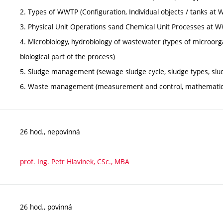
2. Types of WWTP (Configuration, Individual objects / tanks at
3. Physical Unit Operations sand Chemical Unit Processes at WWT
4. Microbiology, hydrobiology of wastewater (types of microorg
biological part of the process)
5. Sludge management (sewage sludge cycle, sludge types, slu
6. Waste management (measurement and control, mathematic
26 hod., nepovinná
prof. Ing. Petr Hlavínek, CSc., MBA
26 hod., povinná