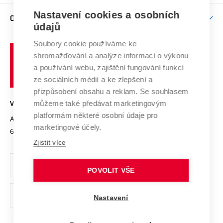
Závěrečné práce
Studium bez bariér
Zpracování osobních údajů uchazečů o studium
Firemní spolupráce
Mezinárodní vědecká rada
Nastavení cookies a osobních
O UNIVERZITĚ
Doktorské studium
Podpora podnikání
E-přihláška
údajů
Zahraniční spolupráce
Systém zajišťování kvality výzkumu
Profil univerzity
Spolupráce se školami
Soubory cookie používáme ke
Vysoké
Výzkumné infrastruktury
shromažďování a analýze informací o výkonu
Udržitelná univerzita
učení
Služby univerzity
Transfer znalostí
a používání webu, zajištění fungování funkcí
technické
Podnikavá univerzita / ContriBUTe
Mezinárodní dohody
ze sociálních médií a ke zlepšení a
Open Science
v
Bezpečná univerzita
přizpůsobení obsahu a reklam. Se souhlasem
Univerzitní sítě
Brně
Projekty
můžeme také předávat marketingovým
VYSOKÉ UČENÍ TECHNICKÉ V BRNĚ
Vyznamenání
platformám některé osobní údaje pro
Projekty ze strukturálních fondů
Antonínská 548/1
www.vut.cz
marketingové účely.
Organizační struktura
602 00 Brno
vut@vutbr.cz
Specifický výzkum
Zjistit více
Úřední deska
Ochrana osobních údajů
POVOLIT VŠE
(externí
Pracovní příležitosti
Nastavení
odkaz)
Podpora a rozvoj zaměstnanců a studujících