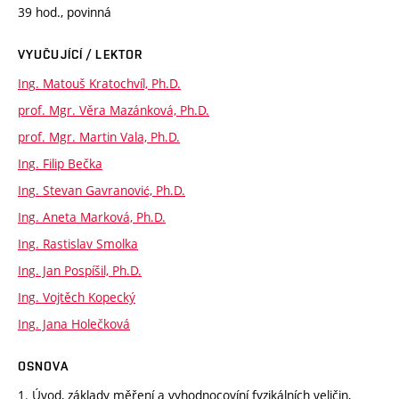
39 hod., povinná
VYUČUJÍCÍ / LEKTOR
Ing. Matouš Kratochvíl, Ph.D.
prof. Mgr. Věra Mazánková, Ph.D.
prof. Mgr. Martin Vala, Ph.D.
Ing. Filip Bečka
Ing. Stevan Gavranović, Ph.D.
Ing. Aneta Marková, Ph.D.
Ing. Rastislav Smolka
Ing. Jan Pospíšil, Ph.D.
Ing. Vojtěch Kopecký
Ing. Jana Holečková
OSNOVA
1. Úvod, základy měření a vyhodnocovíní fyzikálních veličin,