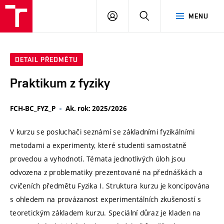
VUT
PŘIHLÁSIT
HLEDAT
MENU
SE
DETAIL PŘEDMĚTU
Praktikum z fyziky
FCH-BC_FYZ_P
Ak. rok: 2025/2026
V kurzu se posluchači seznámí se základními fyzikálními
metodami a experimenty, které studenti samostatně
provedou a vyhodnotí. Témata jednotlivých úloh jsou
odvozena z problematiky prezentované na přednáškách a
cvičeních předmětu Fyzika I. Struktura kurzu je koncipována
s ohledem na provázanost experimentálních zkušeností s
teoretickým základem kurzu. Speciální důraz je kladen na