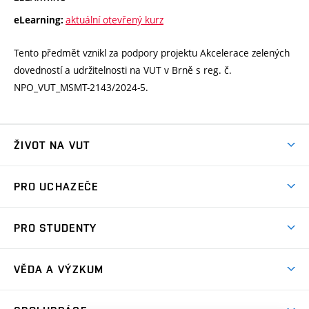
aktuální otevřený kurz
eLearning:
Tento předmět vznikl za podpory projektu Akcelerace zelených
dovedností a udržitelnosti na VUT v Brně s reg. č.
NPO_VUT_MSMT-2143/2024-5.
ŽIVOT NA VUT
Atmosféra VUT
PRO UCHAZEČE
Prostory školy
Proč na VUT
Koleje
PRO STUDENTY
Studijní programy
Stravování
Předměty
Studijní předpisy
Studium a stáže v zahraničí
Stipendia
Dny otevřených dveří
VĚDA A VÝZKUM
Sport na VUT
(externí
Studijní programy
Poplatky za studium
Uznání zahraničního vzdělání
Knihovny
Aktivity pro juniory
Studentský život
odkaz)
Věda a výzkum na VUT
Harmonogram akademického roku
Zpracování osobních údajů studentů
Sociální bezpečí