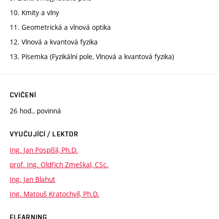
10. Kmity a vlny
11. Geometrická a vlnová optika
12. Vlnová a kvantová fyzika
13. Písemka (Fyzikální pole, Vlnová a kvantová fyzika)
CVIČENÍ
26 hod., povinná
VYUČUJÍCÍ / LEKTOR
Ing. Jan Pospíšil, Ph.D.
prof. Ing. Oldřich Zmeškal, CSc.
Ing. Jan Blahut
Ing. Matouš Kratochvíl, Ph.D.
ELEARNING