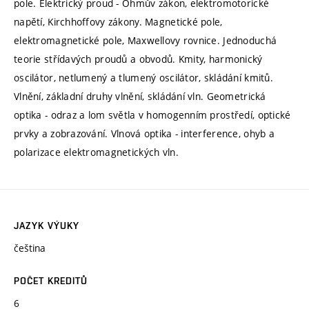
pole. Elektrický proud - Ohmův zákon, elektromotorické
napětí, Kirchhoffovy zákony. Magnetické pole,
elektromagnetické pole, Maxwellovy rovnice. Jednoduchá
teorie střídavých proudů a obvodů. Kmity, harmonický
oscilátor, netlumený a tlumený oscilátor, skládání kmitů.
Vlnění, základní druhy vlnění, skládání vln. Geometrická
optika - odraz a lom světla v homogenním prostředí, optické
prvky a zobrazování. Vlnová optika - interference, ohyb a
polarizace elektromagnetických vln.
JAZYK VÝUKY
čeština
POČET KREDITŮ
6