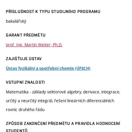
PŘÍSLUŠNOST K TYPU STUDIJNÍHO PROGRAMU
bakalářský
GARANT PŘEDMĚTU
prof. Ing. Martin Weiter, Ph.D.
ZAJIŠŤUJE ÚSTAV
Ústav fyzikální a spotřební chemie (ÚFSCH)
VSTUPNÍ ZNALOSTI
Matematika - základy vektorové algebry, derivace, integrace,
určitý a neurčitý integrál, řešení lineárních diferenciálních
rovnic druhého řádu
ZPŮSOB ZAKONČENÍ PŘEDMĚTU A PRAVIDLA HODNOCENÍ
STUDENTŮ