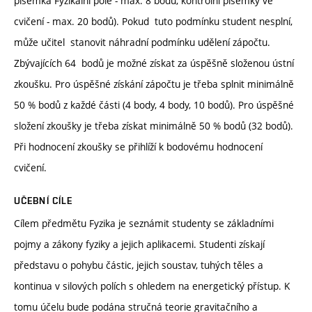
písemka Fyzikální pole - max. 8 bodů, kontrolní písemky ve
cvičení - max. 20 bodů). Pokud tuto podmínku student nesplní,
může učitel stanovit náhradní podmínku udělení zápočtu.
Zbývajících 64 bodů je možné získat za úspěšně složenou ústní
zkoušku. Pro úspěšné získání zápočtu je třeba splnit minimálně
50 % bodů z každé části (4 body, 4 body, 10 bodů). Pro úspěšné
složení zkoušky je třeba získat minimálně 50 % bodů (32 bodů).
Při hodnocení zkoušky se přihlíží k bodovému hodnocení
cvičení.
UČEBNÍ CÍLE
Cílem předmětu Fyzika je seznámit studenty se základními
pojmy a zákony fyziky a jejich aplikacemi. Studenti získají
představu o pohybu částic, jejich soustav, tuhých těles a
kontinua v silových polích s ohledem na energetický přístup. K
tomu účelu bude podána stručná teorie gravitačního a