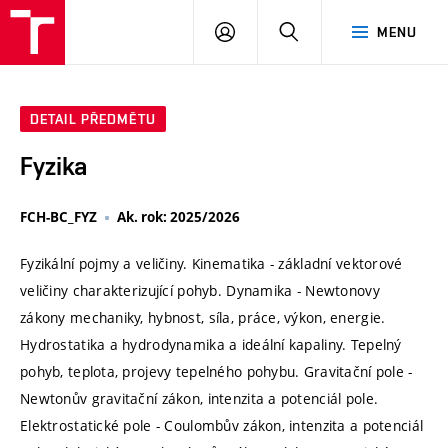
VUT
PŘIHLÁSIT
HLEDAT
MENU
SE
DETAIL PŘEDMĚTU
Fyzika
FCH-BC_FYZ
Ak. rok: 2025/2026
Fyzikální pojmy a veličiny. Kinematika - základní vektorové
veličiny charakterizující pohyb. Dynamika - Newtonovy
zákony mechaniky, hybnost, síla, práce, výkon, energie.
Hydrostatika a hydrodynamika a ideální kapaliny. Tepelný
pohyb, teplota, projevy tepelného pohybu. Gravitační pole -
Newtonův gravitační zákon, intenzita a potenciál pole.
Elektrostatické pole - Coulombův zákon, intenzita a potenciál