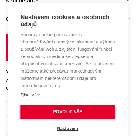
SPOLUPRÁCE
Celoživotní vzdělávání
Brno
Podpora excelence
Závěrečné práce
Studium bez bariér
Zpracování osobních údajů uchazečů o studium
Firemní spolupráce
Mezinárodní vědecká rada
Nastavení cookies a osobních
O UNIVERZITĚ
Doktorské studium
Podpora podnikání
E-přihláška
údajů
Zahraniční spolupráce
Systém zajišťování kvality výzkumu
Profil univerzity
Spolupráce se školami
Soubory cookie používáme ke
Vysoké
Výzkumné infrastruktury
shromažďování a analýze informací o výkonu
Udržitelná univerzita
učení
Služby univerzity
Transfer znalostí
a používání webu, zajištění fungování funkcí
technické
Podnikavá univerzita / ContriBUTe
Mezinárodní dohody
ze sociálních médií a ke zlepšení a
Open Science
v
Bezpečná univerzita
přizpůsobení obsahu a reklam. Se souhlasem
Univerzitní sítě
Brně
Projekty
můžeme také předávat marketingovým
VYSOKÉ UČENÍ TECHNICKÉ V BRNĚ
Vyznamenání
platformám některé osobní údaje pro
Projekty ze strukturálních fondů
Antonínská 548/1
www.vut.cz
marketingové účely.
Organizační struktura
602 00 Brno
vut@vutbr.cz
Specifický výzkum
Zjistit více
Úřední deska
Ochrana osobních údajů
POVOLIT VŠE
(externí
Pracovní příležitosti
Nastavení
odkaz)
Podpora a rozvoj zaměstnanců a studujících