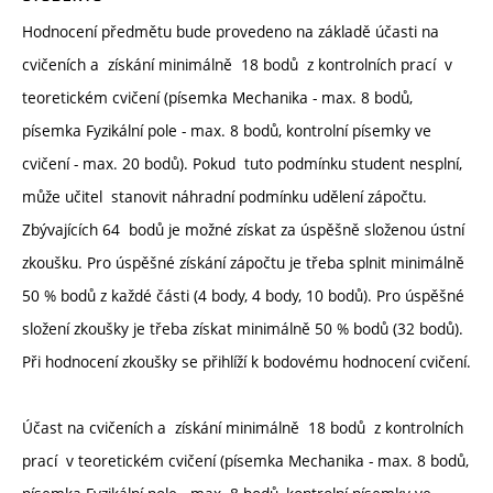
Hodnocení předmětu bude provedeno na základě účasti na
cvičeních a získání minimálně 18 bodů z kontrolních prací v
teoretickém cvičení (písemka Mechanika - max. 8 bodů,
písemka Fyzikální pole - max. 8 bodů, kontrolní písemky ve
cvičení - max. 20 bodů). Pokud tuto podmínku student nesplní,
může učitel stanovit náhradní podmínku udělení zápočtu.
Zbývajících 64 bodů je možné získat za úspěšně složenou ústní
zkoušku. Pro úspěšné získání zápočtu je třeba splnit minimálně
50 % bodů z každé části (4 body, 4 body, 10 bodů). Pro úspěšné
složení zkoušky je třeba získat minimálně 50 % bodů (32 bodů).
Při hodnocení zkoušky se přihlíží k bodovému hodnocení cvičení.
Účast na cvičeních a získání minimálně 18 bodů z kontrolních
prací v teoretickém cvičení (písemka Mechanika - max. 8 bodů,