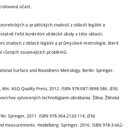
trolovaná účast.
oretických a praktických znalostí z oblasti legální a
tatně řešit konkrétní vědecké úkoly v této oblasti.
 znalosti z oblasti legální a průmyslové metrologie, které
í různých souvisejících problémů.
onal Surface and Roundness Metrology. Berlin: Springer,
 Wis: ASQ Quality Press, 2012. ISBN 978-087-3898-386. (EN)
povrchov vytvorených technológiami obrábania. Žilina: Žilinská
lin: Springer, 2011. ISBN 978-364-2120-114. (EN)
nd measurements. Heidelberg: Springer, 2016. ISBN 978-3-662-