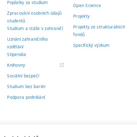
Poplatky za studium
Open Science
Zpracování osobních údajů
Projekty
studentů
Projekty ze strukturálních
Studium a stáže v zahraničí
fondů
Uznání zahraničního
Specifický výzkum
vzdělání
Stipendia
(externí
Knihovny
odkaz)
Sociální bezpečí
Studium bez bariér
Podpora podnikání