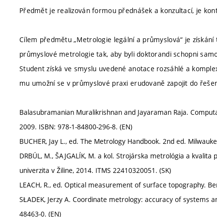
Předmět je realizován formou přednášek a konzultací, je kon
Cílem předmětu „Metrologie legální a průmyslová“ je získání te
průmyslové metrologie tak, aby byli doktorandi schopni samos
Student získá ve smyslu uvedené anotace rozsáhlé a komplexní
mu umožní se v průmyslové praxi erudovaně zapojit do řešen
Balasubramanian Muralikrishnan and Jayaraman Raja. Computati
2009. ISBN: 978-1-84800-296-8. (EN)
BUCHER, Jay L., ed. The Metrology Handbook. 2nd ed. Milwauke,
DRBÚL, M., ŠAJGALÍK, M. a kol. Strojárska metrológia a kvalita 
univerzita v Žiline, 2014. ITMS 22410320051. (SK)
LEACH, R., ed. Optical measurement of surface topography. Ber
SŁADEK, Jerzy A. Coordinate metrology: accuracy of systems a
48463-0. (EN)