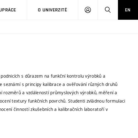
PŘIHLÁSIT
HLEDAT
UPRÁCE
O UNIVERZITĚ
EN
SE
podnicích s důrazem na funkční kontrolu výrobků a
se seznámí s principy kalibrace a ověřování různých druhů
ní rozměrů a vzdáleností průmyslových výrobků, měření a
ocení textury funkčních povrchů. Studenti zvládnou formulaci
ocení činností zkušebních a kalibračních laboratoří v