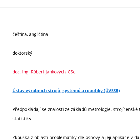
čeština, angličtina
doktorský
doc. Ing. Róbert Jankových, CSc.
Ústav výrobních strojů, systémů a robotiky (ÚVSSR)
Předpokládají se znalosti ze základů metrologie, strojírenské 
statistiky.
Zkouška z oblasti problematiky dle osnovy a její aplikace v d