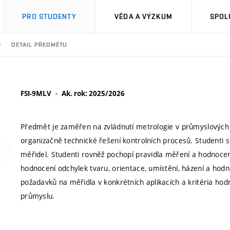
PRO STUDENTY
VĚDA A VÝZKUM
SPOL
DETAIL PŘEDMĚTU
FSI-9MLV
Ak. rok: 2025/2026
Předmět je zaměřen na zvládnutí metrologie v průmyslových 
organizačně technické řešení kontrolních procesů. Studenti 
měřidel. Studenti rovněž pochopí pravidla měření a hodnoce
hodnocení odchylek tvaru, orientace, umístění, házení a hodn
požadavků na měřidla v konkrétních aplikacích a kritéria hodn
průmyslu.