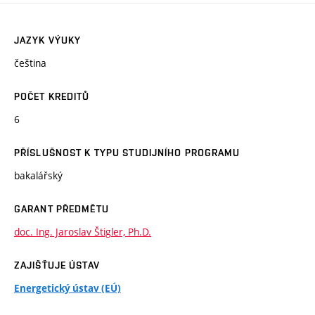
JAZYK VÝUKY
čeština
POČET KREDITŮ
6
PŘÍSLUŠNOST K TYPU STUDIJNÍHO PROGRAMU
bakalářský
GARANT PŘEDMĚTU
doc. Ing. Jaroslav Štigler, Ph.D.
ZAJIŠŤUJE ÚSTAV
Energetický ústav (EÚ)