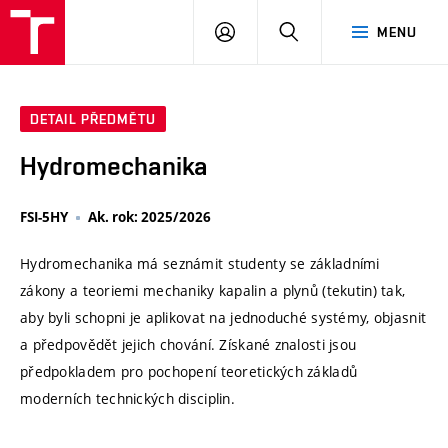
VUT
PŘIHLÁSIT
HLEDAT
MENU
SE
DETAIL PŘEDMĚTU
Hydromechanika
FSI-5HY
Ak. rok: 2025/2026
Hydromechanika má seznámit studenty se základními
zákony a teoriemi mechaniky kapalin a plynů (tekutin) tak,
aby byli schopni je aplikovat na jednoduché systémy, objasnit
a předpovědět jejich chování. Získané znalosti jsou
předpokladem pro pochopení teoretických základů
moderních technických disciplin.