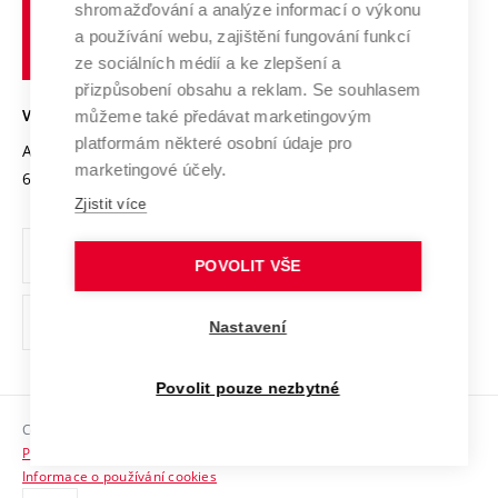
shromažďování a analýze informací o výkonu
Udržitelná univerzita
učení
Služby univerzity
Transfer znalostí
a používání webu, zajištění fungování funkcí
technické
Podnikavá univerzita / ContriBUTe
Mezinárodní dohody
ze sociálních médií a ke zlepšení a
Open Science
v
Bezpečná univerzita
přizpůsobení obsahu a reklam. Se souhlasem
Univerzitní sítě
Brně
Projekty
můžeme také předávat marketingovým
VYSOKÉ UČENÍ TECHNICKÉ V BRNĚ
Vyznamenání
platformám některé osobní údaje pro
Projekty ze strukturálních fondů
Antonínská 548/1
www.vut.cz
marketingové účely.
Organizační struktura
602 00 Brno
vut@vutbr.cz
Specifický výzkum
Zjistit více
Úřední deska
Ochrana osobních údajů
POVOLIT VŠE
(externí
Pracovní příležitosti
Nastavení
odkaz)
Podpora a rozvoj zaměstnanců a studujících
Povolit pouze nezbytné
Rovné příležitosti
Copyright © 2026 VUT
Sociální bezpečí
Prohlášení o přístupnosti
HR Award
Informace o používání cookies