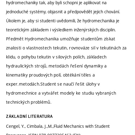
hydromechaniky tak, aby byli schopni je aplikovat na
jednoduché systémy, objasnit a předpovědět jejich chování.
Úkolem je, aby si studenti uvědomili, že hydromechanika je
teoretickým základem i výsledkem inženýrských disciplin.
Předmět Hydromechanika umožňuje studentům získat
znalosti o vlastnostech tekutin, rovnováze sil v tekutinách za
klidu, o pohybu tekutin v silových polích, základech
hydraulických strojů, metodách řešení dynamiky a
kinematiky proudových polí, obtékání těles a
exper.metodách.Student se naučí řešit úlohy v
hydromechnice a vytvářet modely ke studiu vybraných
technických problémů.
ZÁKLADNÍ LITERATURA
Cengel, Y., Cimbala, J.,M.,Fluid Mechanics with Student