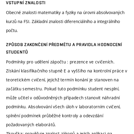
VSTUPNÍ ZNALOSTI
Obecné znalosti matematiky a fyziky na úrovni absolvovaných
kurzů na FSI. Základní znalosti diferenciálního a integrálního
počtu.
ZPŮSOB ZAKONČENÍ PŘEDMĚTU A PRAVIDLA HODNOCENÍ
STUDENTŮ
Podmínky pro udělení zápočtu : prezence ve cvičeních.
Získání klasifikačního stupně E a vyššího na kontrolní práce v
teoretickém cvičení, jejichž termín konání je stanoven na
začátku semestru. Pokud tuto podmínku student nesplní,
může učitel v odůvodněných případech stanovit náhradní
podmínku. Absolvování všech úloh v laboratorním cvičení,
splnění podmínek průběžné kontroly a odevzdání
požadovaných elaborátů.
Zkouška: prověřuje znalost zákonů a jejich aplikaci na