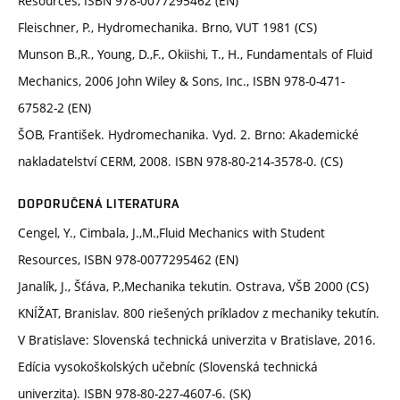
Resources, ISBN 978-0077295462 (EN)
Fleischner, P., Hydromechanika. Brno, VUT 1981 (CS)
Munson B.,R., Young, D.,F., Okiishi, T., H., Fundamentals of Fluid
Mechanics, 2006 John Wiley & Sons, Inc., ISBN 978-0-471-
67582-2 (EN)
ŠOB, František. Hydromechanika. Vyd. 2. Brno: Akademické
nakladatelství CERM, 2008. ISBN 978-80-214-3578-0. (CS)
DOPORUČENÁ LITERATURA
Cengel, Y., Cimbala, J.,M.,Fluid Mechanics with Student
Resources, ISBN 978-0077295462 (EN)
Janalík, J., Šťáva, P.,Mechanika tekutin. Ostrava, VŠB 2000 (CS)
KNÍŽAT, Branislav. 800 riešených príkladov z mechaniky tekutín.
V Bratislave: Slovenská technická univerzita v Bratislave, 2016.
Edícia vysokoškolských učebníc (Slovenská technická
univerzita). ISBN 978-80-227-4607-6. (SK)