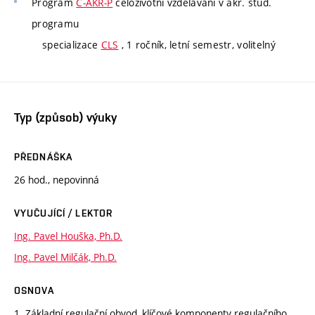
Program
C-AKR-P
celoživotní vzdělávání v akr. stud.
programu
specializace
CLS
, 1 ročník, letní semestr, volitelný
Typ (způsob) výuky
PŘEDNÁŠKA
26 hod., nepovinná
VYUČUJÍCÍ / LEKTOR
Ing. Pavel Houška, Ph.D.
Ing. Pavel Milčák, Ph.D.
OSNOVA
1. Základní regulační obvod, klíčové komponenty regulačního