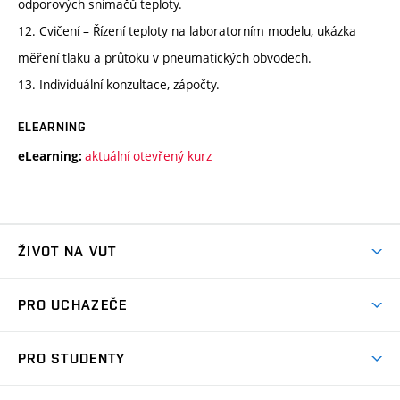
odporových snímačů teploty.
12. Cvičení – Řízení teploty na laboratorním modelu, ukázka
měření tlaku a průtoku v pneumatických obvodech.
13. Individuální konzultace, zápočty.
ELEARNING
aktuální otevřený kurz
eLearning:
ŽIVOT NA VUT
Atmosféra VUT
PRO UCHAZEČE
Prostory školy
Proč na VUT
Koleje
PRO STUDENTY
Studijní programy
Stravování
Předměty
Studijní předpisy
Studium a stáže v zahraničí
Stipendia