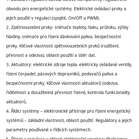
obvodu pro energetické systémy. Elektrické ovládací prvky a
jejich použití v regulaci (spojité, On/Off a PWM).
2. Zpětnovazební prvky: snímače teploty, tlaku, průtoku, výšky
hladiny, snímače pro řízení dávkování paliva, bezpečnostní
prvky. Klíčové vlastnosti zpětnovazebních prvků (rozlišení,
přesnost a odezva), oblasti použití a sběr dat.
3. Aktuátory: elektrické zdroje tepla, elektricky ovládané ventily,
řízení čerpadel, pásových dopravníků, podavačů paliva a
bezpečnostní prvky. Klíčové vlastnosti aktuátorů (odezva,
řiditelnost a dosažitelná přesnost řízení), kontrola funkcionality
aktuátorů.
4. Řídicí systémy – elektronické přístroje pro řízení energetický
systémů – základní vlastnosti, oblasti použití. Regulátory a jejich
parametry používané v řídicích systémech.
5. Řízení a regulace v oblasti elektrizační soustavy (frekvence,