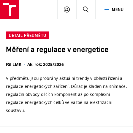
VUT
PŘIHLÁSIT
HLEDAT
MENU
SE
DETAIL PŘEDMĚTU
Měření a regulace v energetice
FSI-LMR
Ak. rok: 2025/2026
V předmětu jsou probrány aktuální trendy v oblasti řízení a
regulace energetických zařízení. Důraz je kladen na snímače,
regulační obvody dílčích komponent až po komplexní
regulace energetických celků ve vazbě na elektrizační
soustavu.