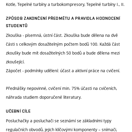
Kotle, Tepelné turbíny a turbokompresory, Tepelné turbíny I., II.
ZPŮSOB ZAKONČENÍ PŘEDMĚTU A PRAVIDLA HODNOCENÍ
STUDENTŮ
Zkouška - písemná, ústní část. Zkouška bude dělena na dvě
části s celkovým dosažitelným počtem bodů 100. Každá část
zkoušky bude mít dosažitelných 50 bodů a bude dělena mezi
zkoušející.
Zápočet - podmínky udělení: účast a aktivní práce na cvičení.
Přednášky nepovinné, cvičení min. 75% účasti na cvičeních,
náhrada studiem doporučené literatury.
UČEBNÍ CÍLE
Posluchačky a posluchači se seznámí se základními typy
regulačních obvodů, jejich klíčovými komponenty – snímači,