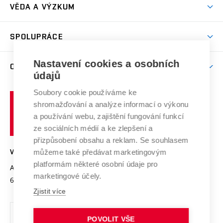
Dny otevřených dveří
VĚDA A VÝZKUM
Sport na VUT
(externí
Studijní programy
Poplatky za studium
Uznání zahraničního vzdělání
Knihovny
Aktivity pro juniory
Studentský život
odkaz)
Věda a výzkum na VUT
Harmonogram akademického roku
Zpracování osobních údajů studentů
Sociální bezpečí
SPOLUPRÁCE
Celoživotní vzdělávání
Brno
Podpora excelence
Závěrečné práce
Studium bez bariér
Zpracování osobních údajů uchazečů o studium
Firemní spolupráce
Mezinárodní vědecká rada
Nastavení cookies a osobních
O UNIVERZITĚ
Doktorské studium
Podpora podnikání
E-přihláška
údajů
Zahraniční spolupráce
Systém zajišťování kvality výzkumu
Profil univerzity
Spolupráce se školami
Soubory cookie používáme ke
Vysoké
Výzkumné infrastruktury
shromažďování a analýze informací o výkonu
Udržitelná univerzita
učení
Služby univerzity
Transfer znalostí
a používání webu, zajištění fungování funkcí
technické
Podnikavá univerzita / ContriBUTe
Mezinárodní dohody
ze sociálních médií a ke zlepšení a
Open Science
v
Bezpečná univerzita
přizpůsobení obsahu a reklam. Se souhlasem
Univerzitní sítě
Brně
Projekty
můžeme také předávat marketingovým
VYSOKÉ UČENÍ TECHNICKÉ V BRNĚ
Vyznamenání
platformám některé osobní údaje pro
Projekty ze strukturálních fondů
Antonínská 548/1
www.vut.cz
marketingové účely.
Organizační struktura
602 00 Brno
vut@vutbr.cz
Specifický výzkum
Zjistit více
Úřední deska
Ochrana osobních údajů
POVOLIT VŠE