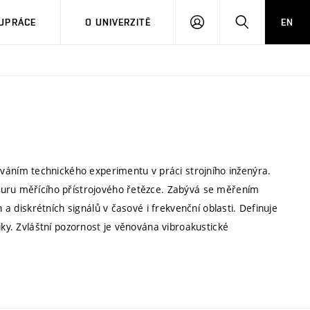
PŘIHLÁSIT
HLEDAT
UPRÁCE
O UNIVERZITĚ
EN
SE
ním technického experimentu v práci strojního inženýra.
turu měřícího přístrojového řetězce. Zabývá se měřením
 a diskrétních signálů v časové i frekvenční oblasti. Definuje
iky. Zvláštní pozornost je věnována vibroakustické