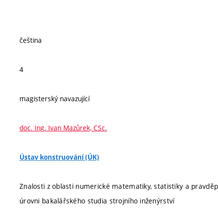
čeština
4
magisterský navazující
doc. Ing. Ivan Mazůrek, CSc.
Ústav konstruování (ÚK)
Znalosti z oblasti numerické matematiky, statistiky a pravděp
úrovni bakalářského studia strojního inženýrství