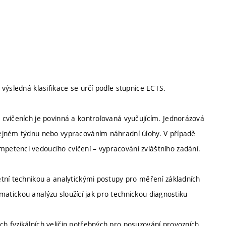
výsledná klasifikace se určí podle stupnice ECTS.
cvičeních je povinná a kontrolovaná vyučujícím. Jednorázová
tejném týdnu nebo vypracováním náhradní úlohy. V případě
etenci vedoucího cvičení – vypracování zvláštního zadání.
tní technikou a analytickými postupy pro měření základních
tematickou analýzu sloužící jak pro technickou diagnostiku
h fyzikálních veličin potřebných pro posuzování provozních