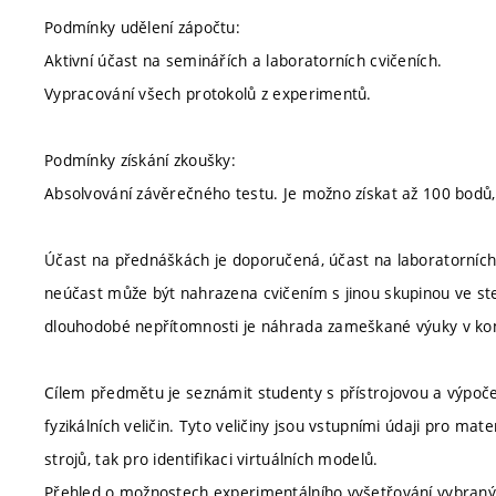
Podmínky udělení zápočtu:
Aktivní účast na seminářích a laboratorních cvičeních.
Vypracování všech protokolů z experimentů.
Podmínky získání zkoušky:
Absolvování závěrečného testu. Je možno získat až 100 bodů, 
Účast na přednáškách je doporučená, účast na laboratorních 
neúčast může být nahrazena cvičením s jinou skupinou ve s
dlouhodobé nepřítomnosti je náhrada zameškané výuky v komp
Cílem předmětu je seznámit studenty s přístrojovou a výpoče
fyzikálních veličin. Tyto veličiny jsou vstupními údaji pro ma
strojů, tak pro identifikaci virtuálních modelů.
Přehled o možnostech experimentálního vyšetřování vybranýc