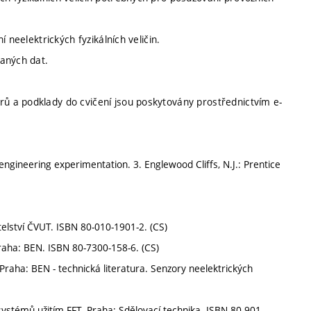
 neelektrických fyzikálních veličin.
kaných dat.
 a podklady do cvičení jsou poskytovány prostřednictvím e-
ngineering experimentation. 3. Englewood Cliffs, N.J.: Prentice
elství ČVUT. ISBN 80-010-1901-2. (CS)
raha: BEN. ISBN 80-7300-158-6. (CS)
Praha: BEN - technická literatura. Senzory neelektrických
systémů užitím FFT. Praha: Sdělovací technika. ISBN 80-901-