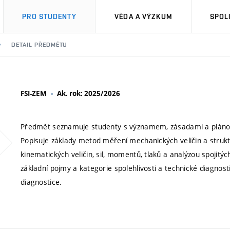
PRO STUDENTY
VĚDA A VÝZKUM
SPOL
DETAIL PŘEDMĚTU
FSI-ZEM
Ak. rok: 2025/2026
Předmět seznamuje studenty s významem, zásadami a plánová
Popisuje základy metod měření mechanických veličin a struk
kinematických veličin, sil, momentů, tlaků a analýzou spojitých
základní pojmy a kategorie spolehlivosti a technické diagnost
diagnostice.