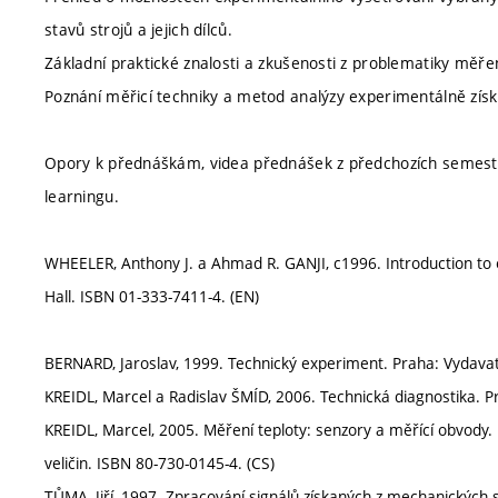
stavů strojů a jejich dílců.
Základní praktické znalosti a zkušenosti z problematiky měření
Poznání měřicí techniky a metod analýzy experimentálně zís
Opory k přednáškám, videa přednášek z předchozích semestrů
learningu.
WHEELER, Anthony J. a Ahmad R. GANJI, c1996. Introduction to e
Hall. ISBN 01-333-7411-4. (EN)
BERNARD, Jaroslav, 1999. Technický experiment. Praha: Vydavat
KREIDL, Marcel a Radislav ŠMÍD, 2006. Technická diagnostika. P
KREIDL, Marcel, 2005. Měření teploty: senzory a měřící obvody. 
veličin. ISBN 80-730-0145-4. (CS)
TŮMA, Jiří, 1997. Zpracování signálů získaných z mechanických 