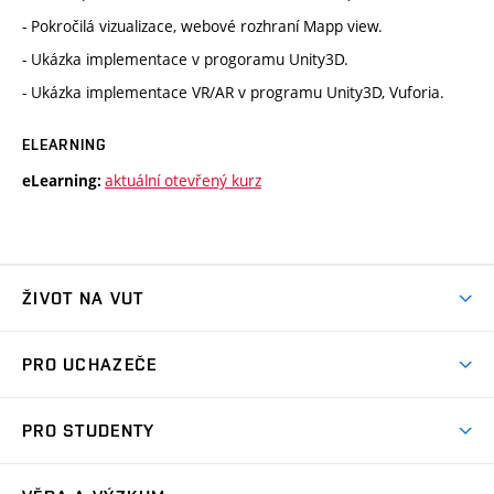
- Pokročilá vizualizace, webové rozhraní Mapp view.
- Ukázka implementace v progoramu Unity3D.
- Ukázka implementace VR/AR v programu Unity3D, Vuforia.
ELEARNING
aktuální otevřený kurz
eLearning:
ŽIVOT NA VUT
Atmosféra VUT
PRO UCHAZEČE
Prostory školy
Proč na VUT
Koleje
PRO STUDENTY
Studijní programy
Stravování
Předměty
Studijní předpisy
Studium a stáže v zahraničí
Stipendia
Dny otevřených dveří