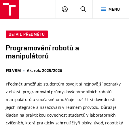
VUT
PŘIHLÁSIT
HLEDAT
MENU
SE
DETAIL PŘEDMĚTU
Programování robotů a
manipulátorů
FSI-VRM
Ak. rok: 2025/2026
Předmět umožňuje studentům osvojit si nejnovější poznatky
z oblasti programování průmyslových/mobilních robotů,
manipulátorů a současně umožňuje rozšířit si dovednosti
jejich integrace a nasazovaní v reálném provozu. Důraz je
kladen na praktickou dovednost studentů v laboratorních
cvičeních, která prakticky zahrnují čtyři bloky: úvod, robotický