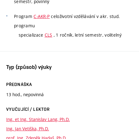
semestr, povinný
Program
C-AKR-P
celoživotní vzdělávání v akr. stud.
programu
specializace
CLS
, 1 ročník, letní semestr, volitelný
Typ (způsob) výuky
PŘEDNÁŠKA
13 hod., nepovinná
VYUČUJÍCÍ / LEKTOR
Ing. et Ing. Stanislav Lang, Ph.D.
Ing. Jan Vetiška, Ph.D.
prof. Ing. Zdeněk Hadaš, Ph.D.