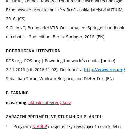
KOLÍBAL, Zdeněk. Roboty a robotizované výrobní technologie.
Brno: Vysoké učení technické v Brně - nakladatelství VUTIUM,
2016. (CS)
SICILIANO, Bruno a KHATIB, Oussama, ed. Springer handbook
of robotics. 2nd edition. Berlin: Springer, 2016. (EN)
DOPORUČENÁ LITERATURA
ROS.org. ROS.org | Powering the world’s robots. [online].
2.11.2016 [cit. 2016-11-02]. Dostupné z:
http://www.ros.org/
Sebastian Thrun, Wolfram Burgard, and Dieter Fox. (EN)
ELEARNING
aktuální otevřený kurz
eLearning:
ZAŘAZENÍ PŘEDMĚTU VE STUDIJNÍCH PLÁNECH
Program
N-AIŘ-P
magisterský navazující 1 ročník, letní