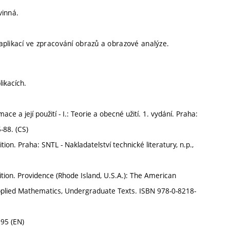
vinná.
aplikací ve zpracování obrazů a obrazové analýze.
ikacích.
e a její použití - I.: Teorie a obecné užití. 1. vydání. Praha:
-88. (CS)
tion. Praha: SNTL - Nakladatelství technické literatury, n.p.,
ition. Providence (Rhode Island, U.S.A.): The American
Applied Mathematics, Undergraduate Texts. ISBN 978-0-8218-
995 (EN)