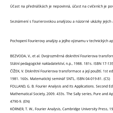
Účast na přednáškách je nepovinná, účast na cvičeních je po
Seznámení s fourierovskou analýzou a názorné ukázky jejich 
Pochopení Fourierovy analýzy a jejího významu v technických apl
BEZVODA, V., et al. Dvojrozměrná diskrétní Fourierova transformac
Státní pedagogické nakladatelství, n.p., 1988. 181s. ISBN 17-135
ČÍŽEK, V. Diskrétní Fourierova transformace a její použití. 1st edi
1981. 160s. Matematický seminář SNTL. ISBN 04-019-81. (CS)
FOLLAND, G. B. Fourier Analysis and Its Applications. Second Ed
Mathematical Society, 2009. 433s. The Sally series, Pure and 
4790-9. (EN)
KÖRNER, T. W., Fourier Analysis, Cambridge University Press, 1