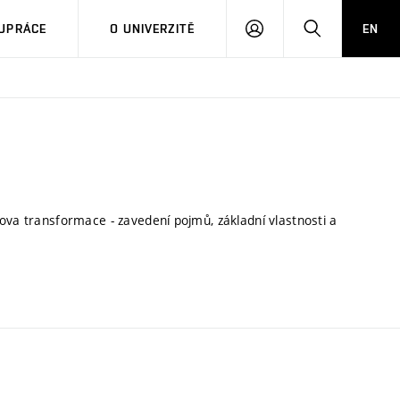
PŘIHLÁSIT
HLEDAT
UPRÁCE
O UNIVERZITĚ
EN
SE
ova transformace - zavedení pojmů, základní vlastnosti a