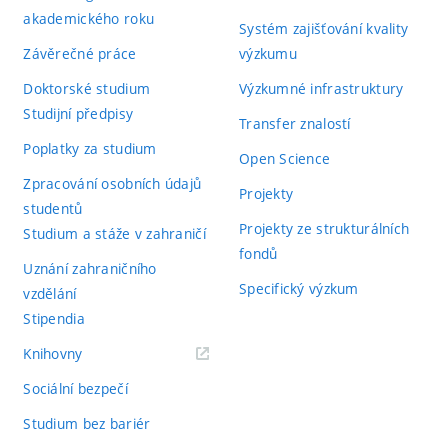
akademického roku
Systém zajišťování kvality
Závěrečné práce
výzkumu
Doktorské studium
Výzkumné infrastruktury
Studijní předpisy
Transfer znalostí
Poplatky za studium
Open Science
Zpracování osobních údajů
Projekty
studentů
Projekty ze strukturálních
Studium a stáže v zahraničí
fondů
Uznání zahraničního
Specifický výzkum
vzdělání
Stipendia
(externí
Knihovny
odkaz)
Sociální bezpečí
Studium bez bariér