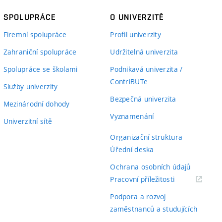
SPOLUPRÁCE
O UNIVERZITĚ
Firemní spolupráce
Profil univerzity
Zahraniční spolupráce
Udržitelná univerzita
Spolupráce se školami
Podnikavá univerzita /
ContriBUTe
Služby univerzity
Bezpečná univerzita
Mezinárodní dohody
Vyznamenání
Univerzitní sítě
Organizační struktura
Úřední deska
Ochrana osobních údajů
(externí
Pracovní příležitosti
odkaz)
Podpora a rozvoj
zaměstnanců a studujících