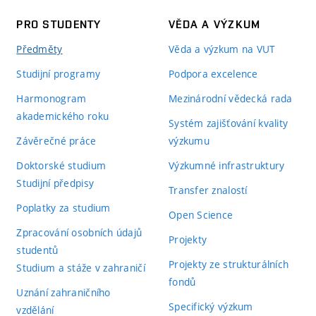
PRO STUDENTY
VĚDA A VÝZKUM
Předměty
Věda a výzkum na VUT
Studijní programy
Podpora excelence
Harmonogram
Mezinárodní vědecká rada
akademického roku
Systém zajišťování kvality
Závěrečné práce
výzkumu
Doktorské studium
Výzkumné infrastruktury
Studijní předpisy
Transfer znalostí
Poplatky za studium
Open Science
Zpracování osobních údajů
Projekty
studentů
Projekty ze strukturálních
Studium a stáže v zahraničí
fondů
Uznání zahraničního
Specifický výzkum
vzdělání