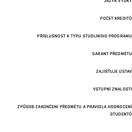
JAZYK VÝUKY
POČET KREDITŮ
PŘÍSLUŠNOST K TYPU STUDIJNÍHO PROGRAMU
GARANT PŘEDMĚTU
ZAJIŠŤUJE ÚSTAV
VSTUPNÍ ZNALOSTI
ZPŮSOB ZAKONČENÍ PŘEDMĚTU A PRAVIDLA HODNOCENÍ
STUDENTŮ