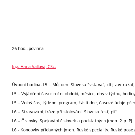
26 hod., povinná
Ing. Hana Vallová, CSc.
Úvodní hodina, L5 – Můj den. Slovesa "vstavať, idti, zavtrakať
L5 – Vyjádření času: roční období, měsíce, dny v týdnu, hodiny
L5 – Volný čas, týdenní program, části dne, časové údaje před
L6 – Stravování, fráze při stolování. Slovesa "esť, piť".
L6 – Číslovky. Spojování číslovek a podstatných jmen. 2.p. PJ.
L6 - Koncovky přídavných jmen. Ruské speciality. Ruské poseze