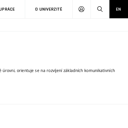
PŘIHLÁSIT
HLEDAT
UPRÁCE
O UNIVERZITĚ
EN
SE
 úrovni, orientuje se na rozvíjení základních komunikativních