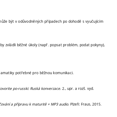
 může být v odůvodněných případech po dohodě s vyučujícím
by zvládli běžné úkoly (např. popsat problém, podat pokyny),
 gramatiky potřebné pro běžnou komunikaci.
ovorite po-russki: Ruská konverzace
. 2., upr. a rozš. vyd.
ování a přípravu k maturitě + MP3 audio
. Plzeň: Fraus, 2015.