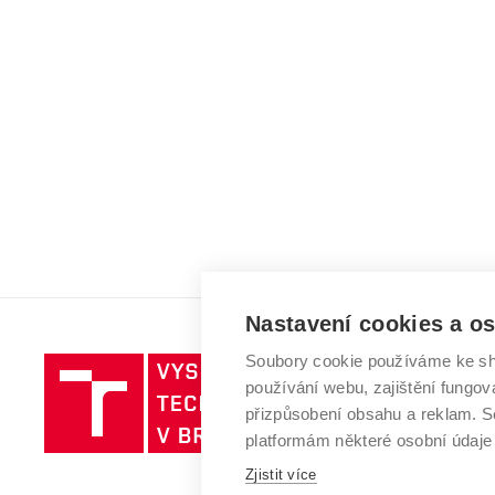
Nastavení cookies a o
Soubory cookie používáme ke sh
Vysoké
používání webu, zajištění fungová
učení
přizpůsobení obsahu a reklam.
technické
platformám některé osobní údaje
v
Brně
Zjistit více