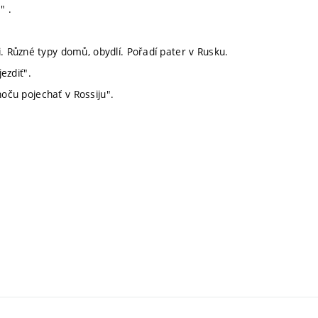
" .
 Různé typy domů, obydlí. Pořadí pater v Rusku.
ezdiť".
hoču pojechať v Rossiju".