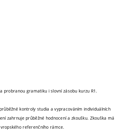
 na probranou gramatiku i slovní zásobu kurzu R1.
průběžné kontroly studia a vypracováním individuálních
cení zahrnuje průběžné hodnocení a zkoušku. Zkouška má
 evropského referenčního rámce.