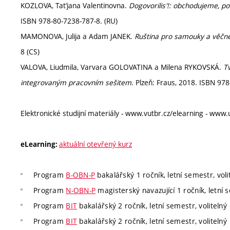
KOZLOVA, Tat‘jana Valentinovna.
Dogovorilis'!: obchodujeme, p
ISBN 978-80-7238-787-8. (RU)
MAMONOVA, Julija a Adam JANEK.
Ruština pro samouky a věčné
8 (CS)
VALOVA, Liudmila, Varvara GOLOVATINA a Milena RYKOVSKÁ.
Tv
integrovaným pracovním sešitem
. Plzeň: Fraus, 2018. ISBN 97
Elektronické studijní materiály - www.vutbr.cz/elearning - www.
aktuální otevřený kurz
eLearning:
Program
B-OBN-P
bakalářský 1 ročník, letní semestr, voli
Program
N-OBN-P
magisterský navazující 1 ročník, letní s
Program
BIT
bakalářský 2 ročník, letní semestr, volitelný
Program
BIT
bakalářský 2 ročník, letní semestr, volitelný