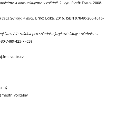
odnikáme a komunikujeme v ruštině
. 2. vyd. Plzeň: Fraus, 2008.
 začátečníky: + MP3
. Brno: Edika, 2016. ISBN 978-80-266-1016-
oj šans A1: ruština pro střední a jazykové školy : učebnice s
8-80-7489-423-7 (CS)
uj.fme.vutbr.cz
telný
emestr, volitelný