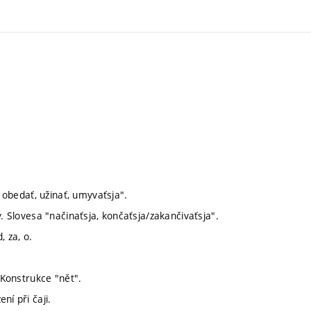
, obedať, užinať, umyvaťsja".
. Slovesa "načinaťsja, končaťsja/zakančivaťsja".
, za, o.
 Konstrukce "nět".
ní při čaji.