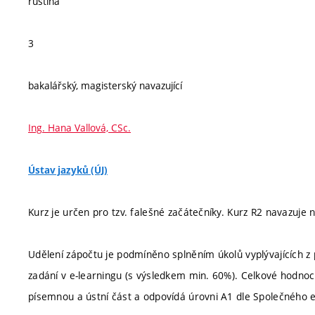
ruština
3
bakalářský, magisterský navazující
Ing. Hana Vallová, CSc.
Ústav jazyků (ÚJ)
Kurz je určen pro tzv. falešné začátečníky. Kurz R2 navazuje
Udělení zápočtu je podmíněno splněním úkolů vyplývajících z 
zadání v e-learningu (s výsledkem min. 60%). Celkové hodno
písemnou a ústní část a odpovídá úrovni A1 dle Společného