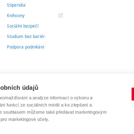
Stipendia
(externí
Knihovny
odkaz)
Sociální bezpečí
Studium bez bariér
Podpora podnikání
sobních údajů
romažďování a analýze informací o výkonu a
VYSOKÉ UČENÍ TECHNICKÉ V BRNĚ
ní funkcí ze sociálních médií a ke zlepšení a
Antonínská 548/1
www.vut.cz
 Se souhlasem můžeme také předávat marketingovým
602 00 Brno
vut@vutbr.cz
 pro marketingové účely.