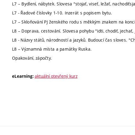
L7 – Bydlení, nábytek. Slovesa "stojať, viseť, ležať, nachodiťsja
L7 - Řadové číslovky 1-10. Inzerát s popisem bytu.
L7 – Skloňování PJ ženského rodu s měkkým znakem na konci.
L8 – Doprava, cestování. Slovesa pohybu "idti, chodiť, jechať, j
L8 - Názvy států, národností a jazyků. Budoucí čas sloves. "C
L8 – Významná místa a památky Ruska.
Opakování, zápočty.
aktuální otevřený kurz
eLearning: