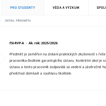
PRO STUDENTY
VĚDA A VÝZKUM
SPOL
DETAIL PŘEDMĚTU
FSI-RVP-A
Ak. rok: 2025/2026
Předmět je zaměřen na získání praktických zkušeností s ře
pracovníka-školitele garantujícího ústavu. Konkrétní úkol je
ústavu a tento pracovník zodpovídá za vedení a závěrečné ho
předchozí domluvě a souhlasu školitele.