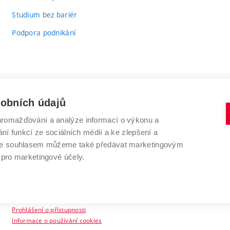
Studium bez bariér
Podpora podnikání
sobních údajů
romažďování a analýze informací o výkonu a
VYSOKÉ UČENÍ TECHNICKÉ V BRNĚ
ní funkcí ze sociálních médií a ke zlepšení a
Antonínská 548/1
www.vut.cz
 Se souhlasem můžeme také předávat marketingovým
602 00 Brno
vut@vutbr.cz
 pro marketingové účely.
Prohlášení o přístupnosti
Informace o používání cookies