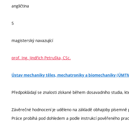
angličtina
5
magisterský navazující
prof. Ing. Jindřich Petruška, CSc.
Ústav mechaniky těles, mechatroniky a biomechaniky (ÚMT
Předpokládají se znalosti získané během dosavadního studia, k
Závěrečné hodnocení je uděleno na základě obhajoby písemně 
Práce probíhá pod dohledem a podle instrukcí pověřeného prac