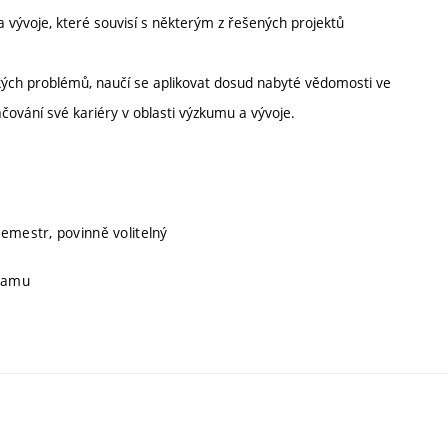
a vývoje, které souvisí s některým z řešených projektů
ckých problémů, naučí se aplikovat dosud nabyté vědomosti ve
čování své kariéry v oblasti výzkumu a vývoje.
semestr, povinně volitelný
gramu