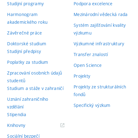
Studijní programy
Podpora excelence
Harmonogram
Mezinárodní vědecká rada
akademického roku
Systém zajišťování kvality
Závěrečné práce
výzkumu
Doktorské studium
Výzkumné infrastruktury
Studijní předpisy
Transfer znalostí
Poplatky za studium
Open Science
Zpracování osobních údajů
Projekty
studentů
Projekty ze strukturálních
Studium a stáže v zahraničí
fondů
Uznání zahraničního
Specifický výzkum
vzdělání
Stipendia
(externí
Knihovny
odkaz)
Sociální bezpečí