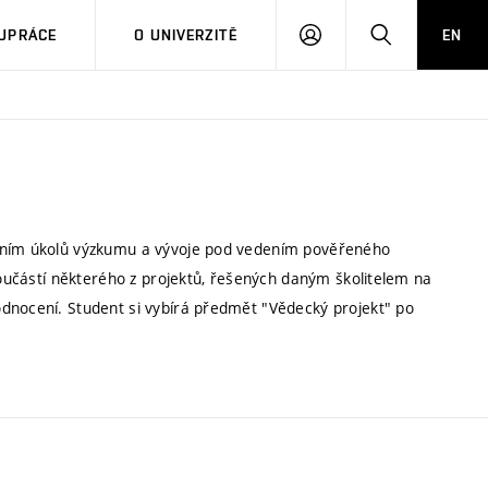
PŘIHLÁSIT
HLEDAT
UPRÁCE
O UNIVERZITĚ
EN
SE
šením úkolů výzkumu a vývoje pod vedením pověřeného
 součástí některého z projektů, řešených daným školitelem na
dnocení. Student si vybírá předmět "Vědecký projekt" po