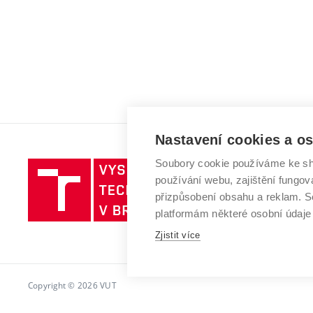
Nastavení cookies a o
Soubory cookie používáme ke sh
Vysoké
používání webu, zajištění fungová
učení
přizpůsobení obsahu a reklam.
technické
platformám některé osobní údaje
v
Zjistit více
Brně
Copyright © 2026 VUT