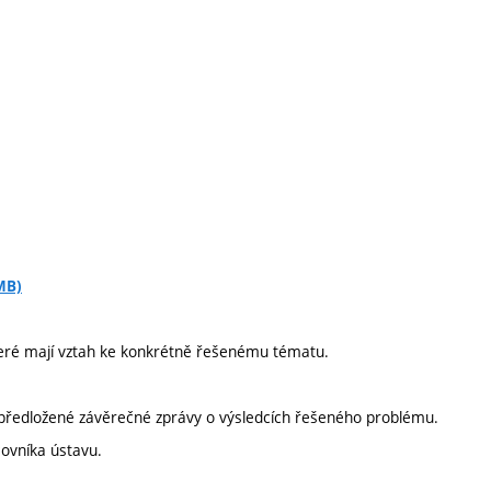
MB)
teré mají vztah ke konkrétně řešenému tématu.
předložené závěrečné zprávy o výsledcích řešeného problému.
ovníka ústavu.