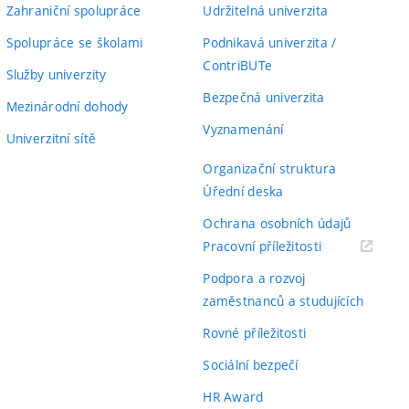
Zahraniční spolupráce
Udržitelná univerzita
Spolupráce se školami
Podnikavá univerzita /
ContriBUTe
Služby univerzity
Bezpečná univerzita
Mezinárodní dohody
Vyznamenání
Univerzitní sítě
Organizační struktura
Úřední deska
Ochrana osobních údajů
(externí
Pracovní příležitosti
odkaz)
Podpora a rozvoj
zaměstnanců a studujících
Rovné příležitosti
Sociální bezpečí
HR Award