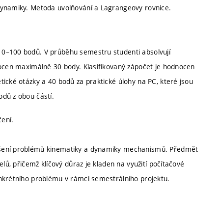
dynamiky. Metoda uvolňování a Lagrangeovy rovnice.
 0–100 bodů. V průběhu semestru studenti absolvují
nocen maximálně 30 body. Klasifikovaný zápočet je hodnocen
ické otázky a 40 bodů za praktické úlohy na PC, které jsou
dů z obou částí.
čení.
ešení problémů kinematiky a dynamiky mechanismů. Předmět
elů, přičemž klíčový důraz je kladen na využití počítačové
nkrétního problému v rámci semestrálního projektu.