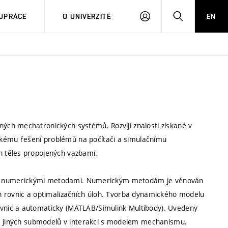
PŘIHLÁSIT
HLEDAT
UPRÁCE
O UNIVERZITĚ
EN
SE
ch mechatronických systémů. Rozvíjí znalosti získané v
ému řešení problémů na počítači a simulačnímu
 těles propojených vazbami.
mi i numerickými metodami. Numerickým metodám je věnován
h rovnic a optimalizačních úloh. Tvorba dynamického modelu
vnic a automaticky (MATLAB/Simulink Multibody). Uvedeny
 a jiných submodelů v interakci s modelem mechanismu.