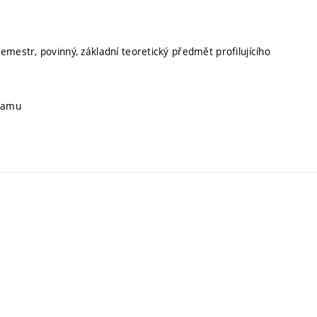
emestr, povinný, základní teoretický předmět profilujícího
gramu