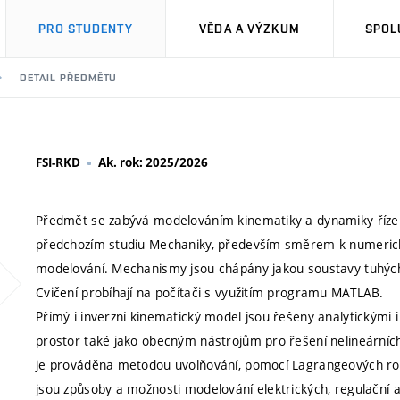
PRO STUDENTY
VĚDA A VÝZKUM
SPOL
DETAIL PŘEDMĚTU
FSI-RKD
Ak. rok: 2025/2026
Předmět se zabývá modelováním kinematiky a dynamiky řízený
předchozím studiu Mechaniky, především směrem k numerick
modelování. Mechanismy jsou chápány jakou soustavy tuhých
Cvičení probíhají na počítači s využitím programu MATLAB.
Přímý i inverzní kinematický model jsou řešeny analytický
prostor také jako obecným nástrojům pro řešení nelineárníc
je prováděna metodou uvolňování, pomocí Lagrangeových ro
jsou způsoby a možnosti modelování elektrických, regulační