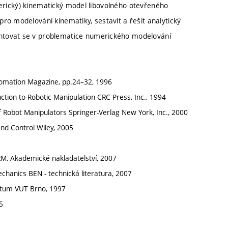
numerický) kinematický model libovolného otevřeného
ro modelování kinematiky, sestavit a řešit analytický
ntovat se v problematice numerického modelování
utomation Magazine, pp.24–32, 1996
uction to Robotic Manipulation CRC Press, Inc., 1994
l of Robot Manipulators Springer-Verlag New York, Inc., 2000
nd Control Wiley, 2005
M, Akademické nakladatelství, 2007
hanics BEN - technická literatura, 2007
riptum VUT Brno, 1997
5