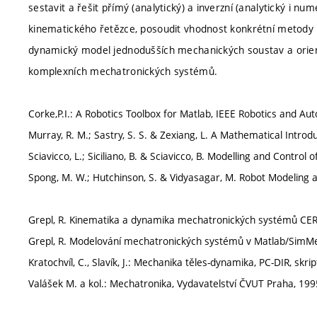
sestavit a řešit přímý (analytický) a inverzní (analytický i 
kinematického řetězce, posoudit vhodnost konkrétní metody p
dynamický model jednodušších mechanických soustav a orie
komplexních mechatronických systémů.
Corke,P.I.: A Robotics Toolbox for Matlab, IEEE Robotics and A
Murray, R. M.; Sastry, S. S. & Zexiang, L. A Mathematical Introd
Sciavicco, L.; Siciliano, B. & Sciavicco, B. Modelling and Contro
Spong, M. W.; Hutchinson, S. & Vidyasagar, M. Robot Modeling a
Grepl, R. Kinematika a dynamika mechatronických systémů CER
Grepl, R. Modelování mechatronických systémů v Matlab/SimMec
Kratochvíl, C., Slavík, J.: Mechanika těles-dynamika, PC-DIR, sk
Valášek M. a kol.: Mechatronika, Vydavatelství ČVUT Praha, 199