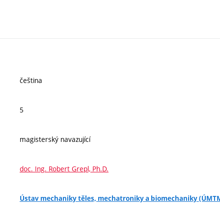
čeština
5
magisterský navazující
doc. Ing. Robert Grepl, Ph.D.
Ústav mechaniky těles, mechatroniky a biomechaniky (ÚMT