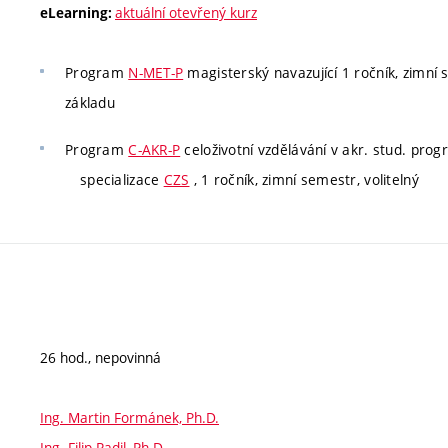
aktuální otevřený kurz
eLearning:
Program
N-MET-P
magisterský navazující 1 ročník, zimní s
základu
Program
C-AKR-P
celoživotní vzdělávání v akr. stud. pro
specializace
CZS
, 1 ročník, zimní semestr, volitelný
26 hod., nepovinná
Ing. Martin Formánek, Ph.D.
Ing. Filip Radil, Ph.D.