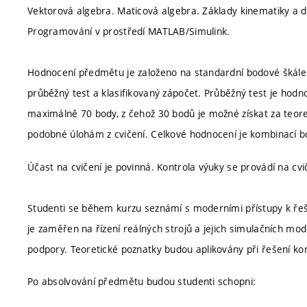
Vektorová algebra. Maticová algebra. Základy kinematiky a 
Programování v prostředí MATLAB/Simulink.
Hodnocení předmětu je založeno na standardní bodové škále
průběžný test a klasifikovaný zápočet. Průběžný test je hod
maximálně 70 body, z čehož 30 bodů je možné získat za teoret
podobné úlohám z cvičení. Celkové hodnocení je kombinací bo
Účast na cvičení je povinná. Kontrola výuky se provádí na cvi
Studenti se během kurzu seznámí s moderními přístupy k ř
je zaměřen na řízení reálných strojů a jejich simulačních mod
podpory. Teoretické poznatky budou aplikovány při řešení ko
Po absolvování předmětu budou studenti schopni: