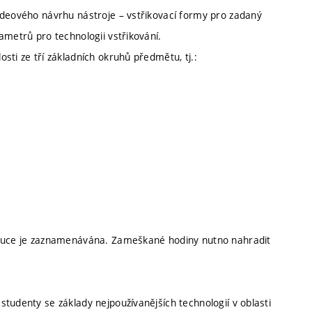
ideového návrhu nástroje – vstřikovací formy pro zadaný
ametrů pro technologii vstřikování.
sti ze tří základních okruhů předmětu, tj.:
 výuce je zaznamenávána. Zameškané hodiny nutno nahradit
tudenty se základy nejpoužívanějších technologií v oblasti