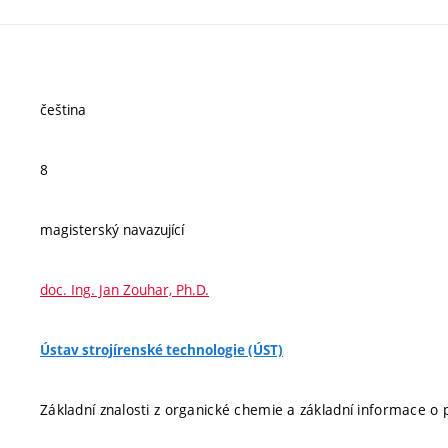
čeština
8
magisterský navazující
doc. Ing. Jan Zouhar, Ph.D.
Ústav strojírenské technologie (ÚST)
Základní znalosti z organické chemie a základní informace o 