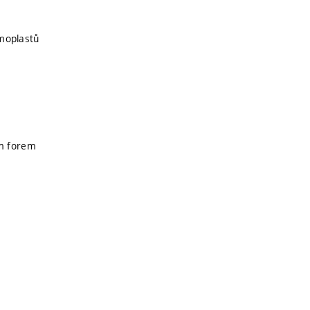
rmoplastů
ém forem