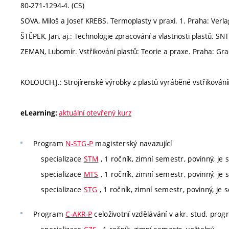
80-271-1294-4. (CS)
SOVA, Miloš a Josef KREBS. Termoplasty v praxi. 1. Praha: Verl
ŠTĚPEK, Jan, aj.: Technologie zpracování a vlastnosti plastů. SN
ZEMAN, Lubomír. Vstřikování plastů: Teorie a praxe. Praha: Gra
KOLOUCH,J.: Strojírenské výrobky z plastů vyráběné vstřikován
aktuální otevřený kurz
eLearning:
Program
N-STG-P
magisterský navazující
specializace
STM
, 1 ročník, zimní semestr, povinný, je s
specializace
MTS
, 1 ročník, zimní semestr, povinný, je s
specializace
STG
, 1 ročník, zimní semestr, povinný, je s
Program
C-AKR-P
celoživotní vzdělávání v akr. stud. pro