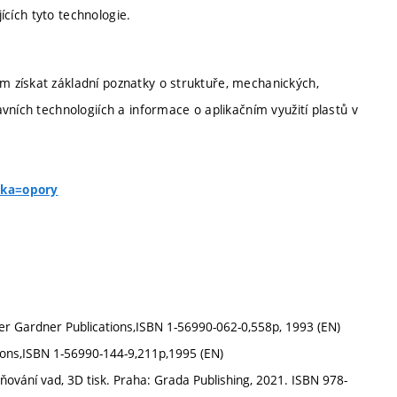
jících tyto technologie.
 získat základní poznatky o struktuře, mechanických,
vních technologiích a informace o aplikačním využití plastů v
nka=opory
 Gardner Publications,ISBN 1-56990-062-0,558p, 1993 (EN)
ions,ISBN 1-56990-144-9,211p,1995 (EN)
ňování vad, 3D tisk. Praha: Grada Publishing, 2021. ISBN 978-