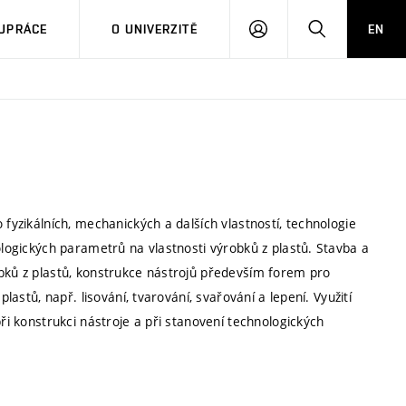
PŘIHLÁSIT
HLEDAT
UPRÁCE
O UNIVERZITĚ
EN
SE
 fyzikálních, mechanických a dalších vlastností, technologie
ologických parametrů na vlastnosti výrobků z plastů. Stavba a
obků z plastů, konstrukce nástrojů především forem pro
lastů, např. lisování, tvarování, svařování a lepení. Využití
při konstrukci nástroje a při stanovení technologických