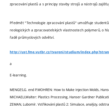
zpracování plastů a s principy stavby strojů a nástrojů zajišťu
Předmět "Technologie zpracování plastů" umožňuje studentům
reologických a zpracovatelských vlastnostech polymerů, o hla
řadě průmyslových odvětví.
http://ust.fme.vutbr.cz/tvareni/studium/index.php?stra
a
E-learning.
MENGES,G. end P.MOHREN: How to Make Injection Molds, Hanser
MICHAELI,Walter: Plastics Processing, Hanser Gardner Publicat
ZEMAN, Lubomír. Vstřikování plastů 2: Simulace, analýzy, odstra