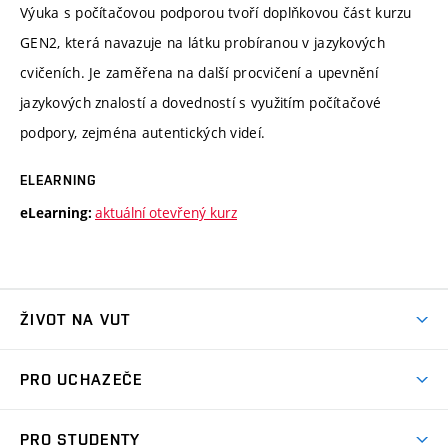
Výuka s počítačovou podporou tvoří doplňkovou část kurzu
GEN2, která navazuje na látku probíranou v jazykových
cvičeních. Je zaměřena na další procvičení a upevnění
jazykových znalostí a dovedností s využitím počítačové
podpory, zejména autentických videí.
ELEARNING
aktuální otevřený kurz
eLearning:
ŽIVOT NA VUT
Atmosféra VUT
PRO UCHAZEČE
Prostory školy
Proč na VUT
Koleje
PRO STUDENTY