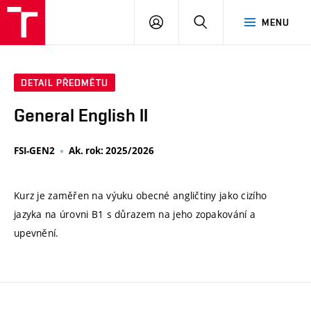
VUT
PŘIHLÁSIT
HLEDAT
MENU
SE
DETAIL PŘEDMĚTU
General English II
FSI-GEN2
Ak. rok: 2025/2026
Kurz je zaměřen na výuku obecné angličtiny jako cizího
jazyka na úrovni B1 s důrazem na jeho zopakování a
upevnění.