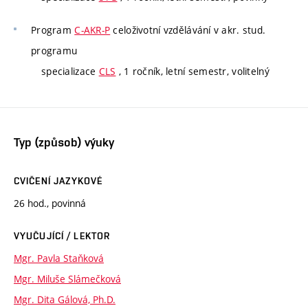
Program
C-AKR-P
celoživotní vzdělávání v akr. stud.
programu
specializace
CLS
, 1 ročník, letní semestr, volitelný
Typ (způsob) výuky
CVIČENÍ JAZYKOVÉ
26 hod., povinná
VYUČUJÍCÍ / LEKTOR
Mgr. Pavla Staňková
Mgr. Miluše Slámečková
Mgr. Dita Gálová, Ph.D.