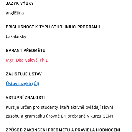
JAZYK VÝUKY
angličtina
PŘÍSLUŠNOST K TYPU STUDIJNÍHO PROGRAMU
bakalářský
GARANT PŘEDMĚTU
Mgr. Dita Gálová, Ph.D.
ZAJIŠŤUJE ÚSTAV
Ústav jazyků (ÚJ)
VSTUPNÍ ZNALOSTI
Kurz je určen pro studenty, kteří aktivně ovládají slovní
zásobu a gramatiku úrovně B1 probrané v kurzu GEN1.
ZPŮSOB ZAKONČENÍ PŘEDMĚTU A PRAVIDLA HODNOCENÍ